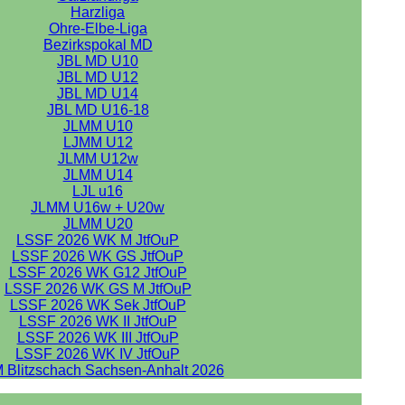
Harzliga
Ohre-Elbe-Liga
Bezirkspokal MD
JBL MD U10
JBL MD U12
JBL MD U14
JBL MD U16-18
JLMM U10
LJMM U12
JLMM U12w
JLMM U14
LJL u16
JLMM U16w + U20w
JLMM U20
LSSF 2026 WK M JtfOuP
LSSF 2026 WK GS JtfOuP
LSSF 2026 WK G12 JtfOuP
LSSF 2026 WK GS M JtfOuP
LSSF 2026 WK Sek JtfOuP
LSSF 2026 WK II JtfOuP
LSSF 2026 WK III JtfOuP
LSSF 2026 WK IV JtfOuP
 Blitzschach Sachsen-Anhalt 2026