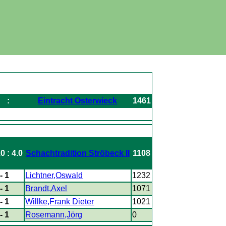
:
Eintracht Osterwieck
1461
.0 : 4.0
Schachtradition Ströbeck II
1108
- 1
Lichtner,Oswald
1232
- 1
Brandt,Axel
1071
- 1
Willke,Frank Dieter
1021
- 1
Rosemann,Jörg
0