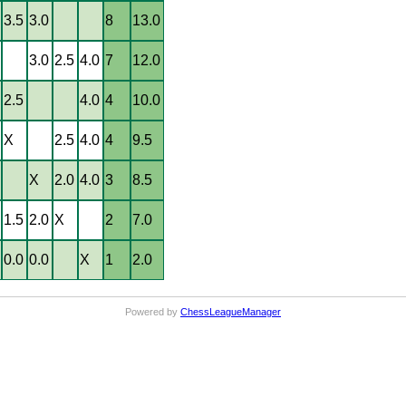
3.5
3.0
8
13.0
3.0
2.5
4.0
7
12.0
2.5
4.0
4
10.0
X
2.5
4.0
4
9.5
X
2.0
4.0
3
8.5
1.5
2.0
X
2
7.0
0.0
0.0
X
1
2.0
Powered by
ChessLeagueManager