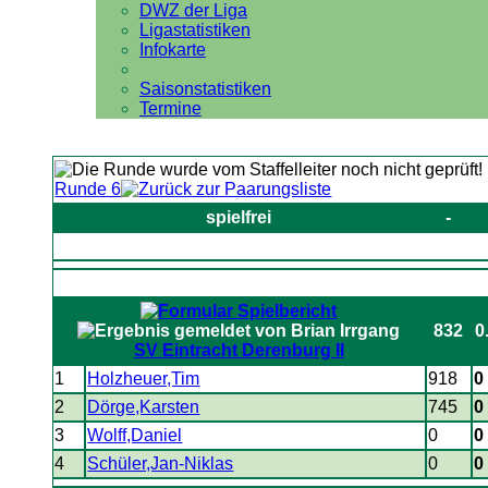
DWZ der Liga
Ligastatistiken
Infokarte
Saisonstatistiken
Termine
Runde 6
spielfrei
-
832
0
SV Eintracht Derenburg II
1
Holzheuer,Tim
918
0 
2
Dörge,Karsten
745
0 
3
Wolff,Daniel
0
0 
4
Schüler,Jan-Niklas
0
0 