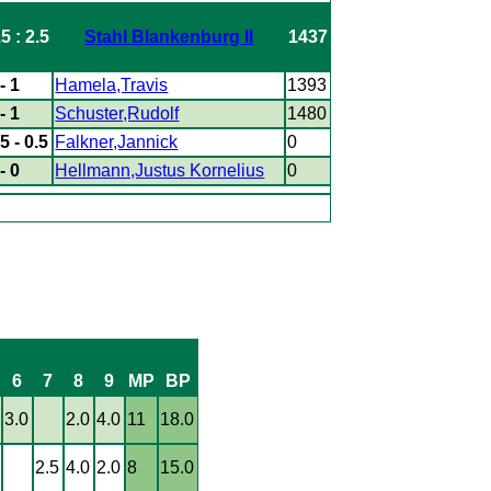
.5 : 2.5
Stahl Blankenburg II
1437
- 1
Hamela,Travis
1393
- 1
Schuster,Rudolf
1480
.5 - 0.5
Falkner,Jannick
0
- 0
Hellmann,Justus Kornelius
0
6
7
8
9
MP
BP
3.0
2.0
4.0
11
18.0
2.5
4.0
2.0
8
15.0