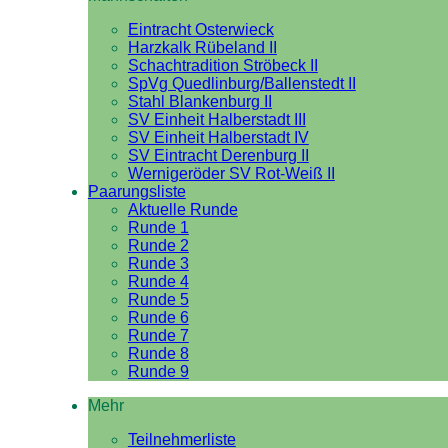
Eintracht Osterwieck
Harzkalk Rübeland II
Schachtradition Ströbeck II
SpVg Quedlinburg/Ballenstedt II
Stahl Blankenburg II
SV Einheit Halberstadt III
SV Einheit Halberstadt IV
SV Eintracht Derenburg II
Wernigeröder SV Rot-Weiß II
Paarungsliste
Aktuelle Runde
Runde 1
Runde 2
Runde 3
Runde 4
Runde 5
Runde 6
Runde 7
Runde 8
Runde 9
Mehr
Teilnehmerliste