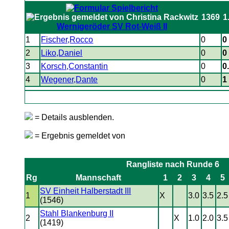
1369
1
Wernigeröder SV Rot-Weiß II
1
Fischer,Rocco
0
0 
2
Liko,Daniel
0
0 
3
Korsch,Constantin
0
0
4
Wegener,Dante
0
1 
= Details ausblenden.
= Ergebnis gemeldet von
Rangliste nach Runde 6
Rg
Mannschaft
1
2
3
4
5
SV Einheit Halberstadt III
1
X
3.0
3.5
2.5
(1546)
Stahl Blankenburg II
2
X
1.0
2.0
3.5
(1419)