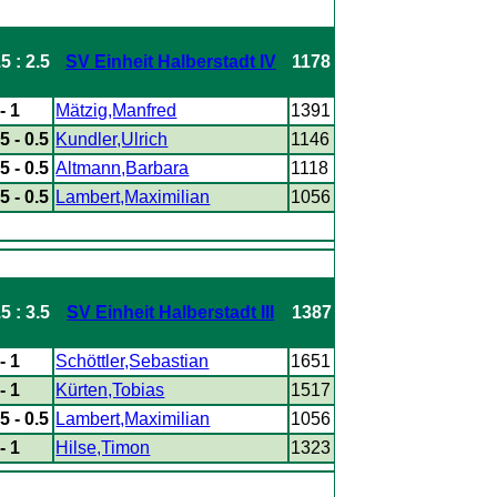
.5 : 2.5
SV Einheit Halberstadt IV
1178
- 1
Mätzig,Manfred
1391
.5 - 0.5
Kundler,Ulrich
1146
.5 - 0.5
Altmann,Barbara
1118
.5 - 0.5
Lambert,Maximilian
1056
.5 : 3.5
SV Einheit Halberstadt III
1387
- 1
Schöttler,Sebastian
1651
- 1
Kürten,Tobias
1517
.5 - 0.5
Lambert,Maximilian
1056
- 1
Hilse,Timon
1323