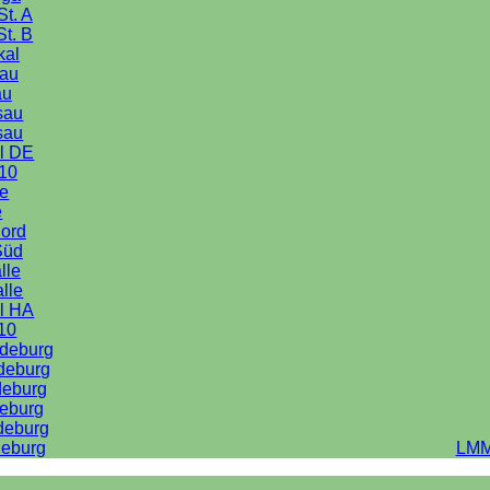
St. A
St. B
kal
au
au
sau
sau
l DE
10
le
e
Nord
Süd
lle
alle
l HA
10
deburg
deburg
deburg
eburg
deburg
eburg
LMM