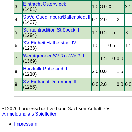
Eintracht Osterwieck
3
1.0
3.0
X
2.5
(1461)
SpVg Quedlinburg/Ballenstedt II
4
0.5
2.0
X
(1437)
Schachtradition Ströbeck II
5
1.5
0.5
1.5
X
(1294)
SV Einheit Halberstadt IV
6
1.0
0.5
1.5
(1233)
Wernigeröder SV Rot-Weiß II
7
1.5
1.0
0.0
(1369)
Harzkalk Rübeland II
8
2.0
0.0
1.5
(1210)
SV Eintracht Derenburg II
9
0.0
2.0
0.0
0.0
(1256)
© 2026 Landesschachverband Sachsen-Anhalt e.V.
Anmeldung als Spielleiter
Impressum