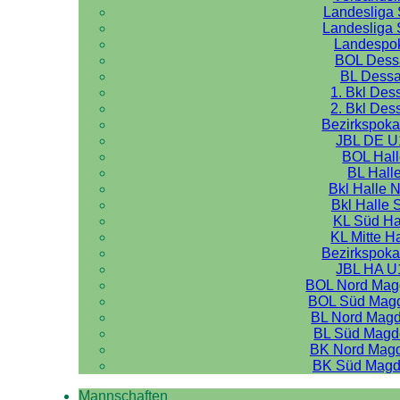
Landesliga 
Landesliga 
Landespo
BOL Dess
BL Dess
1. Bkl Des
2. Bkl Des
Bezirkspoka
JBL DE U
BOL Hal
BL Hall
Bkl Halle 
Bkl Halle 
KL Süd Ha
KL Mitte H
Bezirkspoka
JBL HA U
BOL Nord Mag
BOL Süd Mag
BL Nord Mag
BL Süd Magd
BK Nord Mag
BK Süd Magd
Mannschaften