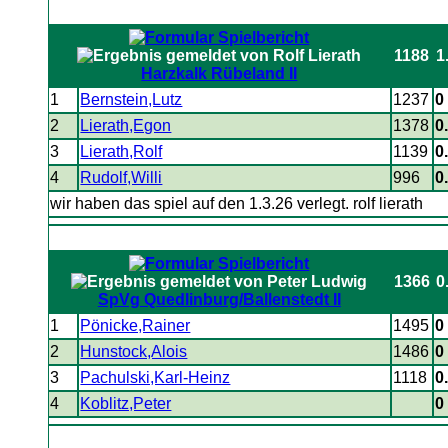
1188
1
Harzkalk Rübeland II
1
Bernstein,Lutz
1237
0 
2
Lierath,Egon
1378
0
3
Lierath,Rolf
1139
0
4
Rudolf,Willi
996
0
wir haben das spiel auf den 1.3.26 verlegt. rolf lierath
1366
0
SpVg Quedlinburg/Ballenstedt II
1
Pönicke,Rainer
1495
0 
2
Hunstock,Alois
1486
0 
3
Pachulski,Karl-Heinz
1118
0
4
Koblitz,Peter
0 