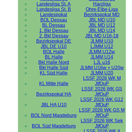
Landesliga St. A
Harzliga
Landesliga St. B
Ohre-Elbe-Liga
Landespokal
Bezirkspokal MD
BOL Dessau
JBL MD U10
BL Dessau
JBL MD U12
1. Bkl Dessau
JBL MD U14
2. Bkl Dessau
JBL MD U16-18
Bezirkspokal DE
JLMM U10
JBL DE U10
LJMM U12
BOL Halle
JLMM U12w
BL Halle
JLMM U14
Bkl Halle Nord
LJL u16
Bkl Halle Süd
JLMM U16w + U20w
KL Süd Halle
JLMM U20
LSSF 2026 WK M
KL Mitte Halle
JtfOuP
LSSF 2026 WK GS
Bezirkspokal HA
JtfOuP
LSSF 2026 WK G12
JBL HA U10
JtfOuP
LSSF 2026 WK GS M
BOL Nord Magdeburg
JtfOuP
LSSF 2026 WK Sek
BOL Süd Magdeburg
JtfOuP
LSSF 2026 WK II