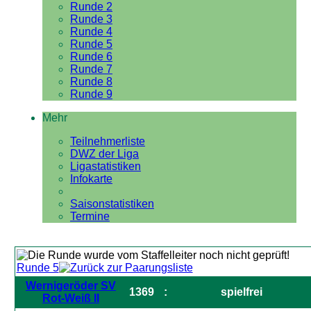
Runde 2
Runde 3
Runde 4
Runde 5
Runde 6
Runde 7
Runde 8
Runde 9
Mehr
Teilnehmerliste
DWZ der Liga
Ligastatistiken
Infokarte
Saisonstatistiken
Termine
Runde 5
Wernigeröder SV
1369
:
spielfrei
Rot-Weiß II