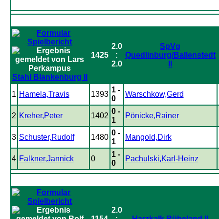
2.0
SpVg
1425
:
Quedlinburg/Ballenstedt
2.0
II
Stahl Blankenburg II
1 -
1
Hamela,Travis
1393
Warschkow,Gerd
0
0 -
2
Kreher,Peter
1402
Pönicke,Rainer
1
0 -
3
Schuster,Rudolf
1480
Mangold,Dirk
1
1 -
4
Falkner,Jannick
0
Pachulski,Karl-Heinz
0
2.0
1154
:
Harzkalk Rübeland II