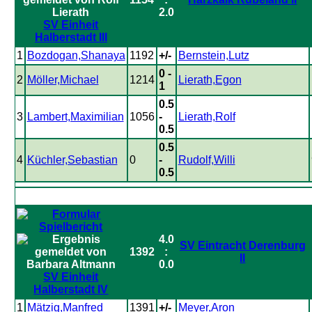
2.0
SV Einheit
Halberstadt III
1
Bozdogan,Shanaya
1192
+/-
Bernstein,Lutz
0 -
2
Möller,Michael
1214
Lierath,Egon
1
0.5
3
Lambert,Maximilian
1056
-
Lierath,Rolf
0.5
0.5
4
Küchler,Sebastian
0
-
Rudolf,Willi
0.5
4.0
SV Eintracht Derenburg
1392
:
II
0.0
SV Einheit
Halberstadt IV
1
Mätzig,Manfred
1391
+/-
Meyer,Aron