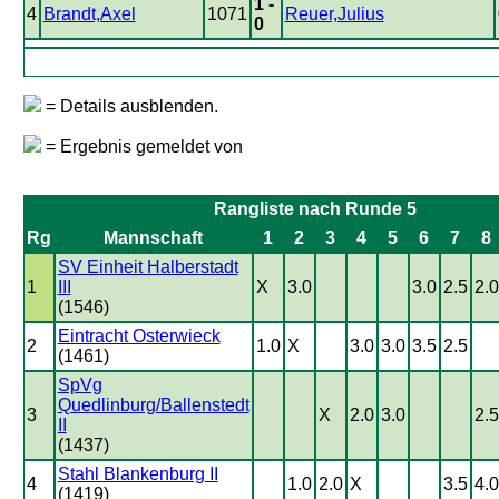
1 -
4
Brandt,Axel
1071
Reuer,Julius
0
= Details ausblenden.
= Ergebnis gemeldet von
Rangliste nach Runde 5
Rg
Mannschaft
1
2
3
4
5
6
7
8
SV Einheit Halberstadt
1
III
X
3.0
3.0
2.5
2.0
(1546)
Eintracht Osterwieck
2
1.0
X
3.0
3.0
3.5
2.5
(1461)
SpVg
Quedlinburg/Ballenstedt
3
X
2.0
3.0
2.5
II
(1437)
Stahl Blankenburg II
4
1.0
2.0
X
3.5
4.0
(1419)