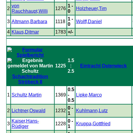
von
1 -
2
1276
Holzheuer,Tim
Rauchhaupt,Willi
0
1 -
3
Altmann,Barbara
1118
Wolff,Daniel
0
4
Klaus,Ditmar
1783
+/-
1.5
1225
:
Eintracht Osterwieck
2.5
Schachtradition
Ströbeck II
0.5
1
Schultz,Martin
1369
-
Lipke,Marco
0.5
0 -
2
Lichtner,Oswald
1232
Kuhlmann,Lutz
1
Kaiser,Hans-
0 -
3
1228
Kruppa,Gottfried
Rüdiger
1