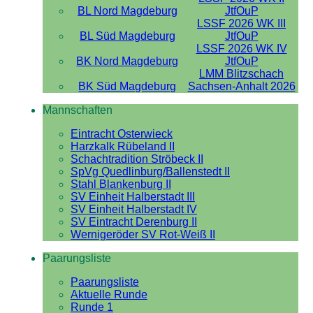
BL Nord Magdeburg
JtfOuP
LSSF 2026 WK III
BL Süd Magdeburg
JtfOuP
LSSF 2026 WK IV
BK Nord Magdeburg
JtfOuP
LMM Blitzschach
BK Süd Magdeburg
Sachsen-Anhalt 2026
Mannschaften
Eintracht Osterwieck
Harzkalk Rübeland II
Schachtradition Ströbeck II
SpVg Quedlinburg/Ballenstedt II
Stahl Blankenburg II
SV Einheit Halberstadt III
SV Einheit Halberstadt IV
SV Eintracht Derenburg II
Wernigeröder SV Rot-Weiß II
Paarungsliste
Paarungsliste
Aktuelle Runde
Runde 1