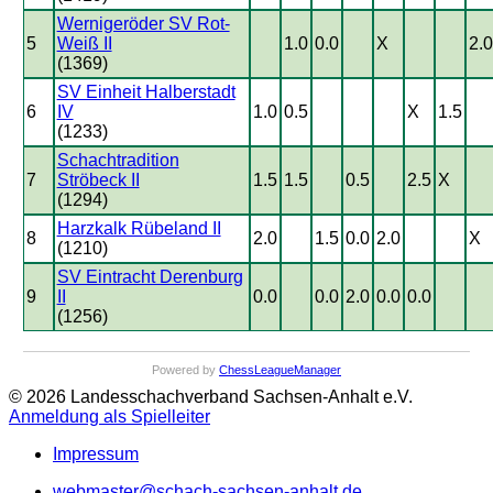
Wernigeröder SV Rot-
5
Weiß II
1.0
0.0
X
2.0
(1369)
SV Einheit Halberstadt
6
IV
1.0
0.5
X
1.5
(1233)
Schachtradition
7
Ströbeck II
1.5
1.5
0.5
2.5
X
(1294)
Harzkalk Rübeland II
8
2.0
1.5
0.0
2.0
X
(1210)
SV Eintracht Derenburg
9
II
0.0
0.0
2.0
0.0
0.0
(1256)
Powered by
ChessLeagueManager
© 2026 Landesschachverband Sachsen-Anhalt e.V.
Anmeldung als Spielleiter
Impressum
webmaster@schach-sachsen-anhalt.de