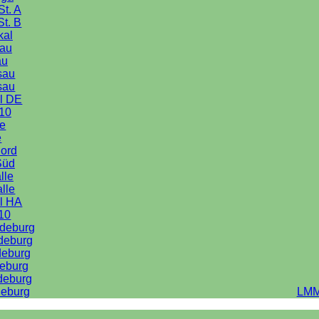
St. A
St. B
kal
au
au
sau
sau
l DE
10
le
e
Nord
Süd
lle
alle
l HA
10
deburg
deburg
deburg
eburg
deburg
eburg
LMM