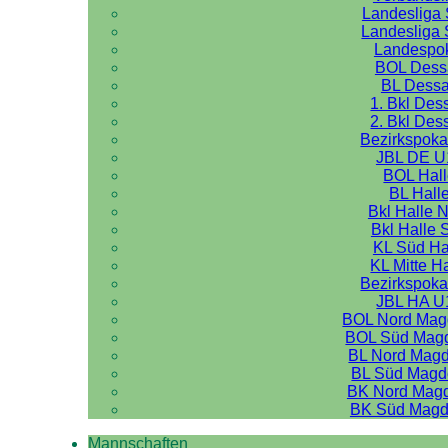
Landesliga 
Landesliga 
Landespo
BOL Dess
BL Dess
1. Bkl Des
2. Bkl Des
Bezirkspoka
JBL DE U
BOL Hal
BL Hall
Bkl Halle 
Bkl Halle 
KL Süd Ha
KL Mitte H
Bezirkspoka
JBL HA U
BOL Nord Mag
BOL Süd Mag
BL Nord Mag
BL Süd Magd
BK Nord Mag
BK Süd Magd
Mannschaften