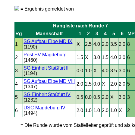
= Ergebnis gemeldet von
Rangliste nach Runde 7
Rg
Mannschaft
1
2
3
4
5
6
MP
SG Aufbau Elbe MD IX
1
X
2.5
4.0
2.0
3.5
2.0
8
(1190)
Post SV Magdeburg
2
1.5
X
3.0
1.5
4.0
3.0
6
(1460)
SG Einheit Staßfurt III
3
0.0
1.0
X
4.0
3.5
3.0
6
(1194)
SG Aufbau Elbe MD VIII
4
2.0
2.5
0.0
X
2.0
2.0
5
(1347)
SG Einheit Staßfurt IV
5
0.5
0.0
0.5
2.0
X
3.0
3
(1232)
USC Magdeburg IV
6
2.0
1.0
1.0
2.0
1.0
X
2
(1494)
= Die Runde wurde vom Staffelleiter geprüft und als ko