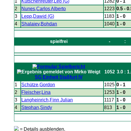
1
Kutschenreuter,Leo (G)
1282
0 - 1
2
Nunes,Carlos Alberto
1223
0.5 - 0
3
Lepp,Dawid (G)
1183
1 - 0
4
Shalaiev,Bohdan
1040
1 - 0
spielfrei
-
:
1052
3.0 : 1
SG Einheit Staßfurt IV
1
Schütze,Gordon
1025
0 - 1
2
Fleischer,Lina
1253
1 - 0
3
Langheinrich,Finn Julian
1117
1 - 0
4
Stephan,Sindy
813
1 - 0
= Details ausblenden.