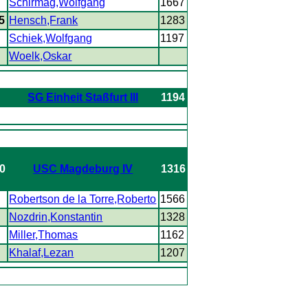
Schirmag,Wolfgang
1667
.5
Hensch,Frank
1283
Schiek,Wolfgang
1197
Woelk,Oskar
SG Einheit Staßfurt III
1194
.0
USC Magdeburg IV
1316
Robertson de la Torre,Roberto
1566
Nozdrin,Konstantin
1328
Miller,Thomas
1162
Khalaf,Lezan
1207