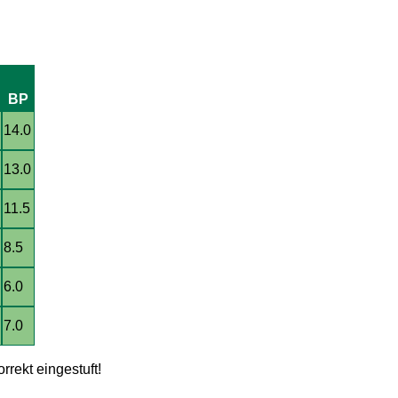
BP
14.0
13.0
11.5
8.5
6.0
7.0
rrekt eingestuft!