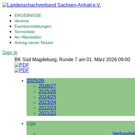
ERGEBNISSE
Vereine
Eventanmeldungen
Terminliste
An-/Abmelden
Antrag neuer Nutzer
Sign In
BK Süd Magdeburg, Runde 7 am 01. März 2026 09:00
2025/26
2026/27
2025/26
2024/25
2023/24
2022/23
2021/22
Liga
Verbandsl