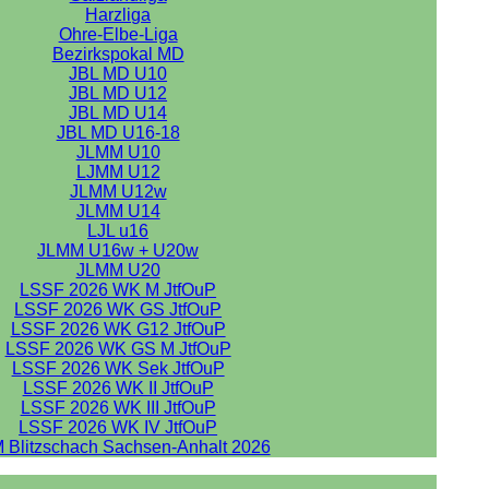
Harzliga
Ohre-Elbe-Liga
Bezirkspokal MD
JBL MD U10
JBL MD U12
JBL MD U14
JBL MD U16-18
JLMM U10
LJMM U12
JLMM U12w
JLMM U14
LJL u16
JLMM U16w + U20w
JLMM U20
LSSF 2026 WK M JtfOuP
LSSF 2026 WK GS JtfOuP
LSSF 2026 WK G12 JtfOuP
LSSF 2026 WK GS M JtfOuP
LSSF 2026 WK Sek JtfOuP
LSSF 2026 WK II JtfOuP
LSSF 2026 WK III JtfOuP
LSSF 2026 WK IV JtfOuP
 Blitzschach Sachsen-Anhalt 2026