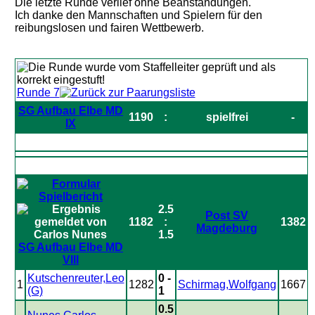
Die letzte Runde verlief ohne Beanstandungen.
Ich danke den Mannschaften und Spielern für den
reibungslosen und fairen Wettbewerb.
Runde 7
SG Aufbau Elbe MD
1190
:
spielfrei
-
IX
2.5
Post SV
1182
:
1382
Magdeburg
1.5
SG Aufbau Elbe MD
VIII
Kutschenreuter,Leo
0 -
1
1282
Schirmag,Wolfgang
1667
(G)
1
0.5