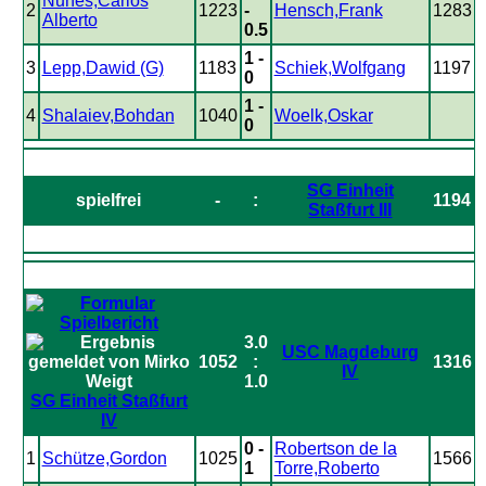
Nunes,Carlos
2
1223
-
Hensch,Frank
1283
Alberto
0.5
1 -
3
Lepp,Dawid (G)
1183
Schiek,Wolfgang
1197
0
1 -
4
Shalaiev,Bohdan
1040
Woelk,Oskar
0
SG Einheit
spielfrei
-
:
1194
Staßfurt III
3.0
USC Magdeburg
1052
:
1316
IV
1.0
SG Einheit Staßfurt
IV
0 -
Robertson de la
1
Schütze,Gordon
1025
1566
1
Torre,Roberto