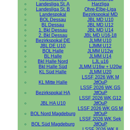
Landesliga St. A
Harzliga
Landesliga St. B
Ohre-Elbe-Liga
Landespokal
Bezirkspokal MD
BOL Dessau
JBL MD U10
BL Dessau
JBL MD U12
1. Bkl Dessau
JBL MD U14
2. Bkl Dessau
JBL MD U16-18
Bezirkspokal DE
JLMM U10
JBL DE U10
LJMM U12
BOL Halle
JLMM U12w
BL Halle
JLMM U14
Bkl Halle Nord
LJL u16
Bkl Halle Süd
JLMM U16w + U20w
KL Süd Halle
JLMM U20
LSSF 2026 WK M
KL Mitte Halle
JtfOuP
LSSF 2026 WK GS
Bezirkspokal HA
JtfOuP
LSSF 2026 WK G12
JBL HA U10
JtfOuP
LSSF 2026 WK GS M
BOL Nord Magdeburg
JtfOuP
LSSF 2026 WK Sek
BOL Süd Magdeburg
JtfOuP
LSSF 2026 WK II