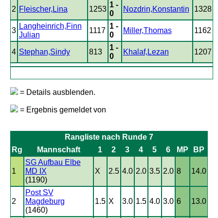
1 -
2
Fleischer,Lina
1253
Nozdrin,Konstantin
1328
0
Langheinrich,Finn
1 -
3
1117
Miller,Thomas
1162
Julian
0
1 -
4
Stephan,Sindy
813
Khalaf,Lezan
1207
0
= Details ausblenden.
= Ergebnis gemeldet von
Rangliste nach Runde 7
Rg
Mannschaft
1
2
3
4
5
6
MP
BP
SG Aufbau Elbe
1
MD IX
X
2.5
4.0
2.0
3.5
2.0
8
14.0
(1190)
Post SV
2
Magdeburg
1.5
X
3.0
1.5
4.0
3.0
6
13.0
(1460)