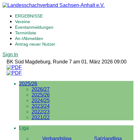
ERGEBNISSE
Vereine
Eventanmeldungen
Terminliste
An-/Abmelden
Antrag neuer Nutzer
Sign In
BK Süd Magdeburg, Runde 7 am 01. März 2026 09:00
2025/26
2026/27
2025/26
2024/25
2023/24
2022/23
2021/22
Liga
Verbandsliga
Salzlandliga