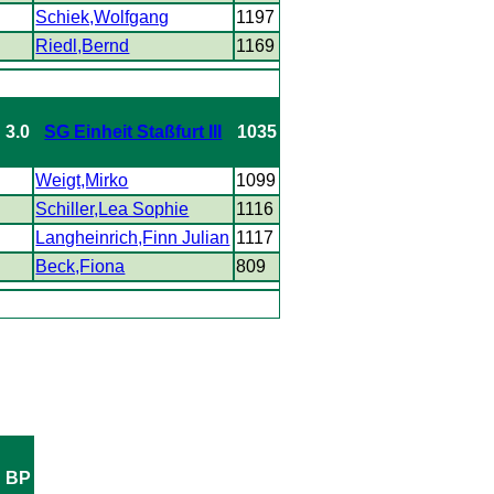
1
Schiek,Wolfgang
1197
1
Riedl,Bernd
1169
: 3.0
SG Einheit Staßfurt III
1035
1
Weigt,Mirko
1099
0
Schiller,Lea Sophie
1116
1
Langheinrich,Finn Julian
1117
1
Beck,Fiona
809
BP