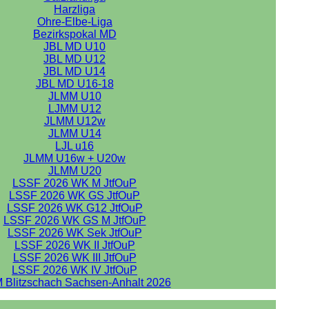
Harzliga
Ohre-Elbe-Liga
Bezirkspokal MD
JBL MD U10
JBL MD U12
JBL MD U14
JBL MD U16-18
JLMM U10
LJMM U12
JLMM U12w
JLMM U14
LJL u16
JLMM U16w + U20w
JLMM U20
LSSF 2026 WK M JtfOuP
LSSF 2026 WK GS JtfOuP
LSSF 2026 WK G12 JtfOuP
LSSF 2026 WK GS M JtfOuP
LSSF 2026 WK Sek JtfOuP
LSSF 2026 WK II JtfOuP
LSSF 2026 WK III JtfOuP
LSSF 2026 WK IV JtfOuP
 Blitzschach Sachsen-Anhalt 2026