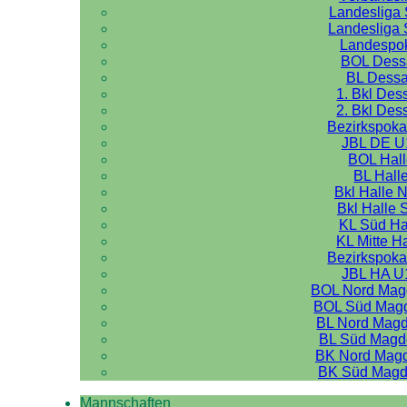
Landesliga 
Landesliga 
Landespo
BOL Dess
BL Dess
1. Bkl Des
2. Bkl Des
Bezirkspoka
JBL DE U
BOL Hal
BL Hall
Bkl Halle 
Bkl Halle 
KL Süd Ha
KL Mitte H
Bezirkspoka
JBL HA U
BOL Nord Mag
BOL Süd Mag
BL Nord Mag
BL Süd Magd
BK Nord Mag
BK Süd Magd
Mannschaften