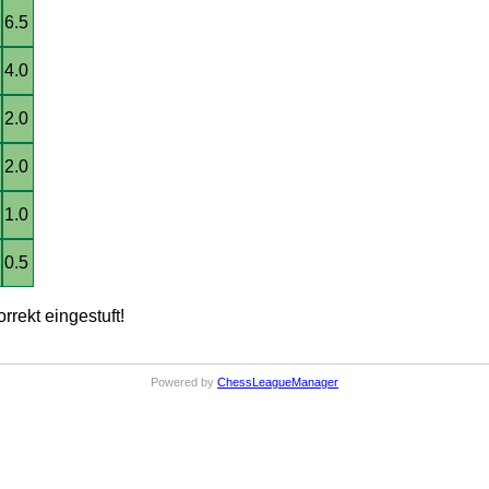
6.5
4.0
2.0
2.0
1.0
0.5
rrekt eingestuft!
Powered by
ChessLeagueManager