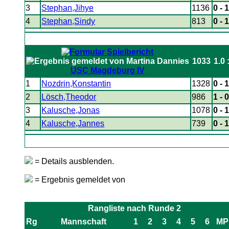
3
Stephan,Jihye
1136
0 - 
4
Stephan,Sindy
813
0 - 
1033
1.0 
USC Magdeburg IV
1
Nozdrin,Konstantin
1328
0 - 
2
Lösch,Theodor
986
1 - 
3
Kalusche,Jonas
1078
0 - 
4
Kalusche,Jannes
739
0 - 
= Details ausblenden.
= Ergebnis gemeldet von
Rangliste nach Runde 2
Rg
Mannschaft
1
2
3
4
5
6
MP