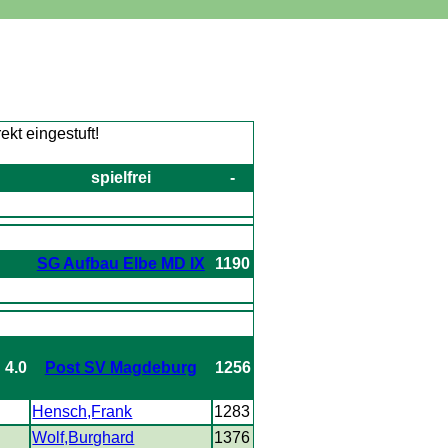
:
spielfrei
-
:
SG Aufbau Elbe MD IX
1190
: 4.0
Post SV Magdeburg
1256
1
Hensch,Frank
1283
1
Wolf,Burghard
1376