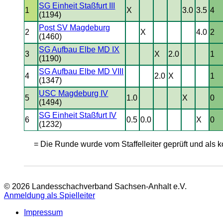
SG Einheit Staßfurt III
1
X
3.0
3.5
4
(1194)
Post SV Magdeburg
2
X
4.0
2
(1460)
SG Aufbau Elbe MD IX
3
X
2.0
1
(1190)
SG Aufbau Elbe MD VIII
4
2.0
X
1
(1347)
USC Magdeburg IV
5
1.0
X
0
(1494)
SG Einheit Staßfurt IV
6
0.5
0.0
X
0
(1232)
= Die Runde wurde vom Staffelleiter geprüft und als ko
© 2026 Landesschachverband Sachsen-Anhalt e.V.
Anmeldung als Spielleiter
Impressum