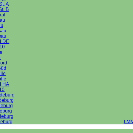
St. A
St. B
kal
au
au
sau
sau
l DE
10
le
e
Nord
Süd
lle
alle
l HA
10
deburg
deburg
deburg
eburg
deburg
eburg
LMM