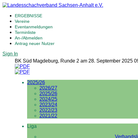
ERGEBNISSE
Vereine
Eventanmeldungen
Terminliste
An-/Abmelden
Antrag neuer Nutzer
Sign In
BK Süd Magdeburg, Runde 2 am 28. September 2025 0
2025/26
2026/27
2025/26
2024/25
2023/24
2022/23
2021/22
Liga
Verbandsl