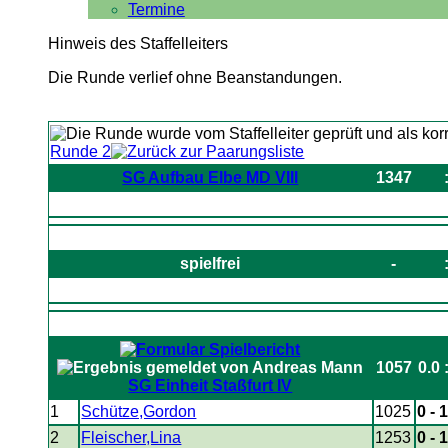
Termine
Hinweis des Staffelleiters
Die Runde verlief ohne Beanstandungen.
Runde 2
SG Aufbau Elbe MD VIII
1347
spielfrei
-
1057
0.0 
SG Einheit Staßfurt IV
1
Schütze,Gordon
1025
0 - 
2
Fleischer,Lina
1253
0 - 