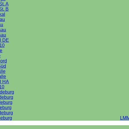
St. A
St. B
kal
au
au
sau
sau
l DE
10
le
e
Nord
Süd
lle
alle
l HA
10
deburg
deburg
deburg
eburg
deburg
eburg
LMM