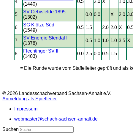
4
0.5
2.0
X
1.0
3.
(1440)
SV Oebisfelde 1895
5
0.0
0.0
X
2.0
3.
(1302)
SG Klötze Süd
6
0.5
1.5
2.0
2.0
X
0.
(1549)
SV Energie Stendal II
7
0.5
1.0
1.0
1.0
3.5
X
(1378)
Flechtinger SV II
8
0.0
2.5
0.0
0.5
1.5
(1403)
= Die Runde wurde vom Staffelleiter geprüft und als ko
© 2026 Landesschachverband Sachsen-Anhalt e.V.
Anmeldung als Spielleiter
Impressum
webmaster@schach-sachsen-anhalt.de
Suchen