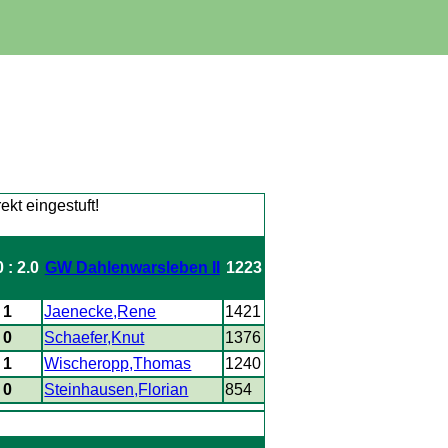
0 : 2.0
GW Dahlenwarsleben II
1223
- 1
Jaenecke,Rene
1421
- 0
Schaefer,Knut
1376
- 1
Wischeropp,Thomas
1240
- 0
Steinhausen,Florian
854