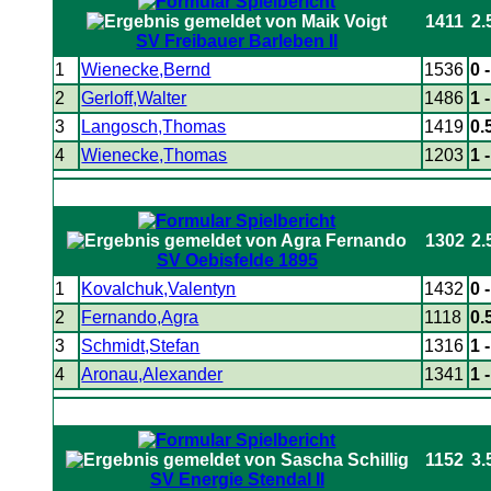
1411
2.
SV Freibauer Barleben II
1
Wienecke,Bernd
1536
0 
2
Gerloff,Walter
1486
1 
3
Langosch,Thomas
1419
0.
4
Wienecke,Thomas
1203
1 
1302
2.
SV Oebisfelde 1895
1
Kovalchuk,Valentyn
1432
0 
2
Fernando,Agra
1118
0.
3
Schmidt,Stefan
1316
1 
4
Aronau,Alexander
1341
1 
1152
3.
SV Energie Stendal II