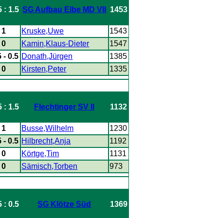
5 : 1.5
SG Aufbau Elbe MD VII
1453
- 1
Kruske,Uwe
1543
- 0
Kamin,Klaus-Dieter
1547
5 - 0.5
Donath,Jürgen
1385
- 0
Kirsten,Peter
1335
5 : 1.5
Flechtinger SV II
1132
- 1
Busse,Wilhelm
1230
5 - 0.5
Hilbrecht,Anja
1192
- 0
Körtge,Tim
1131
- 0
Sämisch,Torben
973
5 : 0.5
SG Klötze Süd
1369