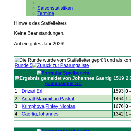
Saisonstatistiken
Termine
Hinweis des Staffelleiters
Keine Beanstandungen.
Auf ein gutes Jahr 2026!
Runde 5
1519
2.
Haldensleber SC
1
Drizari,Erli
1593
0 
2
Anhalt,Maximilian Paskal
1464
1 
3
Krimphove,Finley Nicolas
1676
0 
4
Gaertig,Johannes
1342
1 