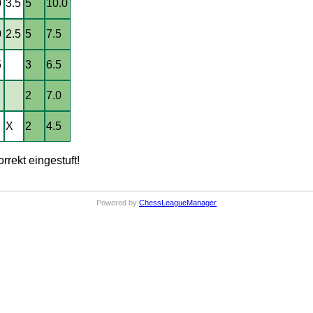
0
3.5
5
10.0
0
2.5
5
7.5
5
3
6.5
2
7.0
X
2
4.5
rrekt eingestuft!
Powered by
ChessLeagueManager