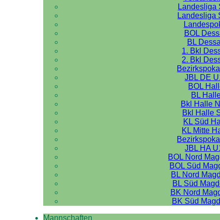
Landesliga 
Landesliga 
Landespo
BOL Dess
BL Dess
1. Bkl Des
2. Bkl Des
Bezirkspoka
JBL DE U
BOL Hal
BL Hall
Bkl Halle 
Bkl Halle 
KL Süd Ha
KL Mitte H
Bezirkspoka
JBL HA U
BOL Nord Mag
BOL Süd Mag
BL Nord Mag
BL Süd Magd
BK Nord Mag
BK Süd Magd
Mannschaften