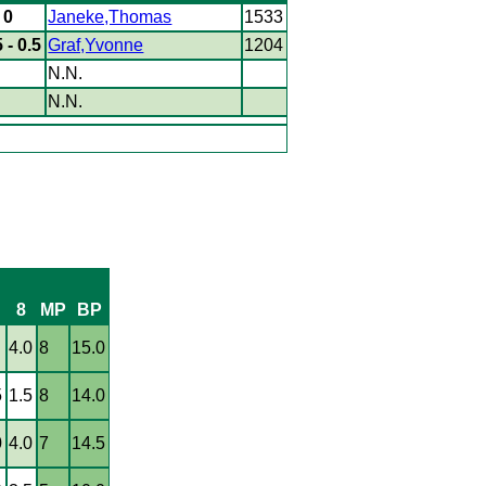
- 0
Janeke,Thomas
1533
5 - 0.5
Graf,Yvonne
1204
N.N.
N.N.
8
MP
BP
4.0
8
15.0
5
1.5
8
14.0
0
4.0
7
14.5