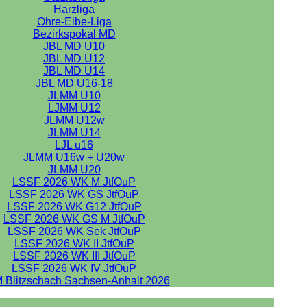
Harzliga
Ohre-Elbe-Liga
Bezirkspokal MD
JBL MD U10
JBL MD U12
JBL MD U14
JBL MD U16-18
JLMM U10
LJMM U12
JLMM U12w
JLMM U14
LJL u16
JLMM U16w + U20w
JLMM U20
LSSF 2026 WK M JtfOuP
LSSF 2026 WK GS JtfOuP
LSSF 2026 WK G12 JtfOuP
LSSF 2026 WK GS M JtfOuP
LSSF 2026 WK Sek JtfOuP
LSSF 2026 WK II JtfOuP
LSSF 2026 WK III JtfOuP
LSSF 2026 WK IV JtfOuP
 Blitzschach Sachsen-Anhalt 2026