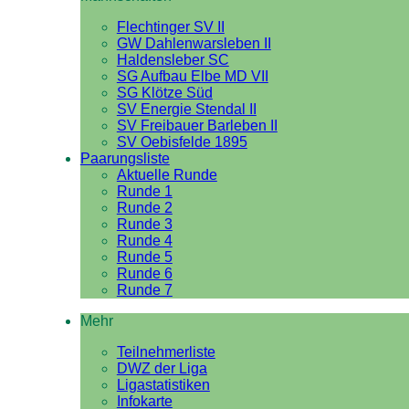
Flechtinger SV II
GW Dahlenwarsleben II
Haldensleber SC
SG Aufbau Elbe MD VII
SG Klötze Süd
SV Energie Stendal II
SV Freibauer Barleben II
SV Oebisfelde 1895
Paarungsliste
Aktuelle Runde
Runde 1
Runde 2
Runde 3
Runde 4
Runde 5
Runde 6
Runde 7
Mehr
Teilnehmerliste
DWZ der Liga
Ligastatistiken
Infokarte