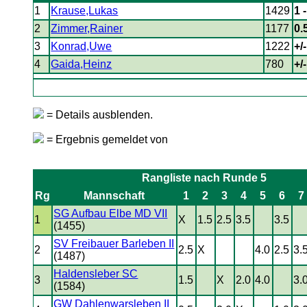
1
Krause,Lukas
1429
1 
2
Zimmer,Rainer
1177
0.
3
Konrad,Uwe
1222
+/-
4
Gaida,Heinz
780
+/-
= Details ausblenden.
= Ergebnis gemeldet von
Rangliste nach Runde 5
Rg
Mannschaft
1
2
3
4
5
6
7
SG Aufbau Elbe MD VII
1
X
1.5
2.5
3.5
3.5
(1455)
SV Freibauer Barleben II
2
2.5
X
4.0
2.5
3.
(1487)
Haldensleber SC
3
1.5
X
2.0
4.0
3.
(1584)
GW Dahlenwarsleben II