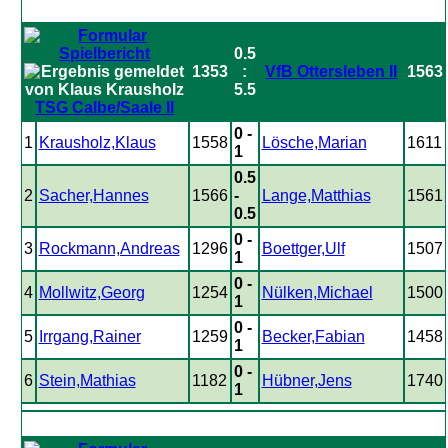
0.5
1353
:
VfB Ottersleben II
1563
5.5
TSG Calbe/Saale II
0 -
1
Krausholz,Klaus
1558
Lösche,Marian
1611
1
0.5
2
Sacher,Hannes
1566
-
Lange,Matthias
1561
0.5
0 -
3
Rockmann,Andreas
1296
Boettger,Ulf
1507
1
0 -
4
Mollwitz,Georg
1254
Nülken,Michael
1500
1
0 -
5
Irrgang,Rainer
1259
Becker,Fabian
1458
1
0 -
6
Stein,Mathias
1182
Hübner,Jens
1740
1