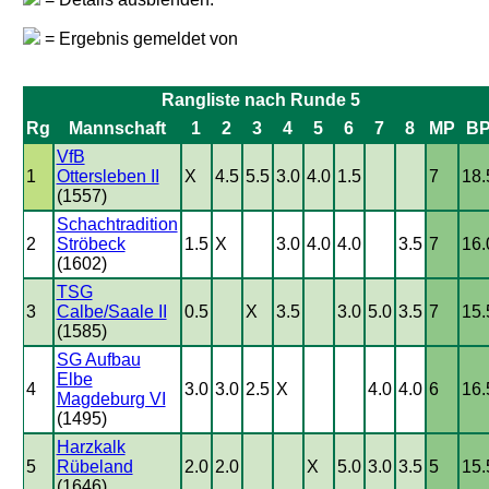
= Ergebnis gemeldet von
Rangliste nach Runde 5
Rg
Mannschaft
1
2
3
4
5
6
7
8
MP
B
VfB
1
Ottersleben II
X
4.5
5.5
3.0
4.0
1.5
7
18.
(1557)
Schachtradition
2
Ströbeck
1.5
X
3.0
4.0
4.0
3.5
7
16.
(1602)
TSG
3
Calbe/Saale II
0.5
X
3.5
3.0
5.0
3.5
7
15.
(1585)
SG Aufbau
Elbe
4
3.0
3.0
2.5
X
4.0
4.0
6
16.
Magdeburg VI
(1495)
Harzkalk
5
Rübeland
2.0
2.0
X
5.0
3.0
3.5
5
15.
(1646)