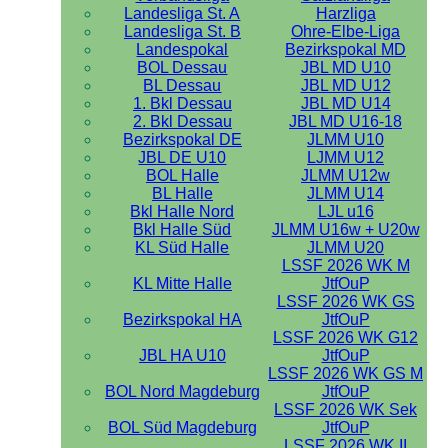
Landesliga St. A
Harzliga
Landesliga St. B
Ohre-Elbe-Liga
Landespokal
Bezirkspokal MD
BOL Dessau
JBL MD U10
BL Dessau
JBL MD U12
1. Bkl Dessau
JBL MD U14
2. Bkl Dessau
JBL MD U16-18
Bezirkspokal DE
JLMM U10
JBL DE U10
LJMM U12
BOL Halle
JLMM U12w
BL Halle
JLMM U14
Bkl Halle Nord
LJL u16
Bkl Halle Süd
JLMM U16w + U20w
KL Süd Halle
JLMM U20
LSSF 2026 WK M
KL Mitte Halle
JtfOuP
LSSF 2026 WK GS
Bezirkspokal HA
JtfOuP
LSSF 2026 WK G12
JBL HA U10
JtfOuP
LSSF 2026 WK GS M
BOL Nord Magdeburg
JtfOuP
LSSF 2026 WK Sek
BOL Süd Magdeburg
JtfOuP
LSSF 2026 WK II