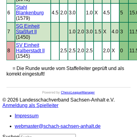
Stahl
6
Blankenburg
4.5
2.0
3.0
1.0
X
4.5
5
15.
(1579)
SG Einheit
7
Staßfurt II
1.0
2.0
3.0
1.5
X
4.0
3
11.
(1450)
SV Einheit
8
Halberstadt II
2.5
2.5
2.0
2.5
2.0
X
0
11.
(1545)
= Die Runde wurde vom Staffelleiter geprüft und als
korrekt eingestuft!
Powered by
ChessLeagueManager
© 2026 Landesschachverband Sachsen-Anhalt e.V.
Anmeldung als Spielleiter
Impressum
webmaster@schach-sachsen-anhalt.de
Suchen