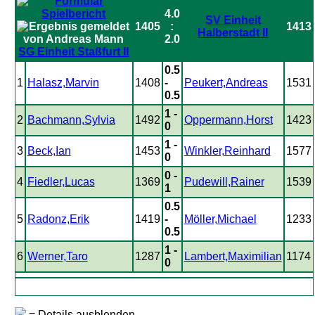
4.0
SV Einheit
1405
:
1413
Halberstadt II
2.0
SG Einheit Staßfurt II
0.5
1
Halasz,Marvin
1408
-
Peukert,Andreas
1531
0.5
1 -
2
Bachmann,Sylvia
1492
Oppermann,Horst
1423
0
1 -
3
Beck,Ian
1453
Winkler,Reinhard
1577
0
0 -
4
Fiedler,Lucas
1369
Pudewill,Rainer
1539
1
0.5
5
Radonz,Erik
1419
-
Möller,Michael
1233
0.5
1 -
6
Werner,Taro
1287
Lambert,Maximilian
1174
0
= Details ausblenden.