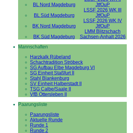
BL Nord Magdeburg
JtfOuP
LSSF 2026 WK III
BL Süd Magdeburg
JtfOuP
LSSF 2026 WK IV
BK Nord Magdeburg
JtfOuP
LMM Blitzschach
BK Süd Magdeburg
Sachsen-Anhalt 2026
Mannschaften
Harzkalk Rübeland
Schachtradition Ströbeck
SG Aufbau Elbe Magdeburg VI
SG Einheit Staßfurt II
Stahl Blankenburg
SV Einheit Halberstadt II
TSG Calbe/Saale II
VfB Ottersleben II
Paarungsliste
Paarungsliste
Aktuelle Runde
Runde 1
Runde 2