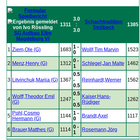
3.0
Schachtradition
1311
:
1385
Ströbeck
3.0
SG Aufbau Elbe
Magdeburg VI
1 -
1
Ziem,Ole (G)
1683
Wollf,Tim Marvin
1523
0
0 -
2
Menz,Henry (G)
1312
Schlegel,Jan Malte
1462
1
0.5
3
Litvinchuk,Mariia (G)
1367
-
Reinhardt,Werner
1562
0.5
0.5
Wolff,Theodor Emil
Kaiser,Hans-
4
1247
-
1262
(G)
Rüdiger
0.5
Pohl,Cosmo
1 -
5
1144
Brandt,Axel
1117
Hermann (G)
0
0 -
6
Brauer,Matthes (G)
1114
Rosemann,Jörg
1