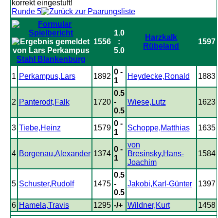
Runde 5
1.0
Harzkalk
1556
:
1597
Rübeland
5.0
Stahl Blankenburg
0 -
1
Perkampus,Lars
1892
Heydecke,Ronald
1883
1
0.5
2
Panterodt,Falk
1720
-
Wiese,Lutz
1623
0.5
0 -
3
Tiebe,Heinz
1579
Schoppe,Matthias
1635
1
von
0 -
4
Borgenau,Alexander
1374
Bresinsky,Hans-
1584
1
Joachim
0.5
5
Schuster,Rudolf
1475
-
Jakobi,Karl-Günter
1397
0.5
6
Hamela,Travis
1295
-/+
Wildner,Kurt
1458