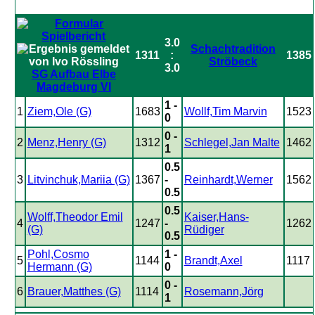
3.0
Schachtradition
1311
:
1385
Ströbeck
3.0
SG Aufbau Elbe
Magdeburg VI
1 -
1
Ziem,Ole (G)
1683
Wollf,Tim Marvin
1523
0
0 -
2
Menz,Henry (G)
1312
Schlegel,Jan Malte
1462
1
0.5
3
Litvinchuk,Mariia (G)
1367
-
Reinhardt,Werner
1562
0.5
0.5
Wolff,Theodor Emil
Kaiser,Hans-
4
1247
-
1262
(G)
Rüdiger
0.5
Pohl,Cosmo
1 -
5
1144
Brandt,Axel
1117
Hermann (G)
0
0 -
6
Brauer,Matthes (G)
1114
Rosemann,Jörg
1