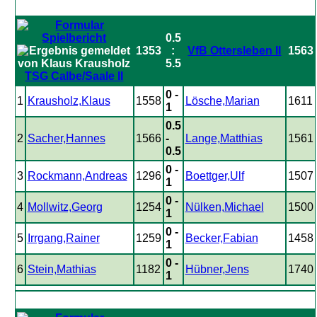
0.5
1353
:
VfB Ottersleben II
1563
5.5
TSG Calbe/Saale II
0 -
1
Krausholz,Klaus
1558
Lösche,Marian
1611
1
0.5
2
Sacher,Hannes
1566
-
Lange,Matthias
1561
0.5
0 -
3
Rockmann,Andreas
1296
Boettger,Ulf
1507
1
0 -
4
Mollwitz,Georg
1254
Nülken,Michael
1500
1
0 -
5
Irrgang,Rainer
1259
Becker,Fabian
1458
1
0 -
6
Stein,Mathias
1182
Hübner,Jens
1740
1