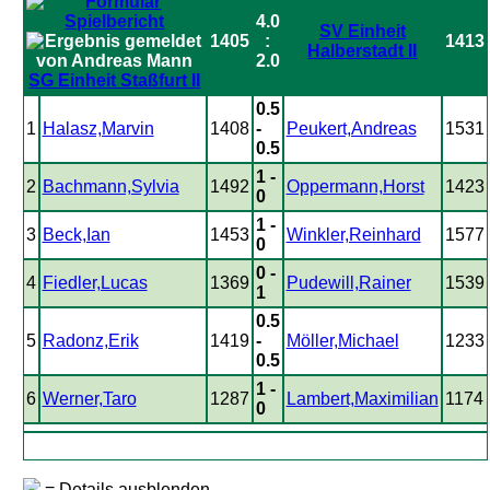
4.0
SV Einheit
1405
:
1413
Halberstadt II
2.0
SG Einheit Staßfurt II
0.5
1
Halasz,Marvin
1408
-
Peukert,Andreas
1531
0.5
1 -
2
Bachmann,Sylvia
1492
Oppermann,Horst
1423
0
1 -
3
Beck,Ian
1453
Winkler,Reinhard
1577
0
0 -
4
Fiedler,Lucas
1369
Pudewill,Rainer
1539
1
0.5
5
Radonz,Erik
1419
-
Möller,Michael
1233
0.5
1 -
6
Werner,Taro
1287
Lambert,Maximilian
1174
0
= Details ausblenden.