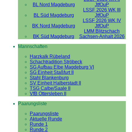
BL Nord Magdeburg
JtfOuP
LSSF 2026 WK III
BL Süd Magdeburg
JtfOuP
LSSF 2026 WK IV
BK Nord Magdeburg
JtfOuP
LMM Blitzschach
BK Süd Magdeburg
Sachsen-Anhalt 2026
Mannschaften
Harzkalk Rübeland
Schachtradition Ströbeck
SG Aufbau Elbe Magdeburg VI
SG Einheit Staßfurt II
Stahl Blankenburg
SV Einheit Halberstadt II
TSG Calbe/Saale II
VfB Ottersleben II
Paarungsliste
Paarungsliste
Aktuelle Runde
Runde 1
Runde 2