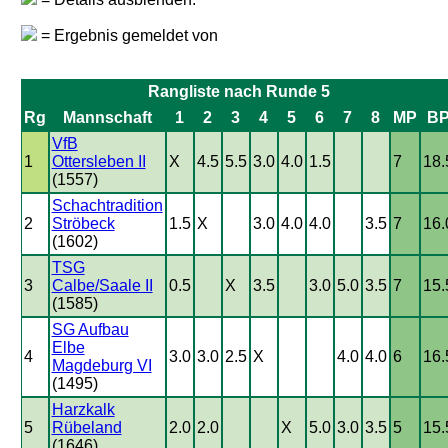
= Ergebnis gemeldet von
Rangliste nach Runde 5
Rg
Mannschaft
1
2
3
4
5
6
7
8
MP
B
VfB
1
Ottersleben II
X
4.5
5.5
3.0
4.0
1.5
7
18.
(1557)
Schachtradition
2
Ströbeck
1.5
X
3.0
4.0
4.0
3.5
7
16.
(1602)
TSG
3
Calbe/Saale II
0.5
X
3.5
3.0
5.0
3.5
7
15.
(1585)
SG Aufbau
Elbe
4
3.0
3.0
2.5
X
4.0
4.0
6
16.
Magdeburg VI
(1495)
Harzkalk
5
Rübeland
2.0
2.0
X
5.0
3.0
3.5
5
15.
(1646)