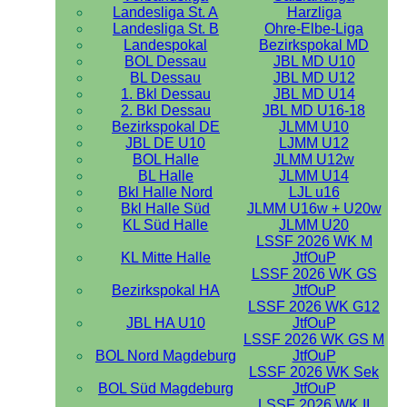
Landesliga St. A
Harzliga
Landesliga St. B
Ohre-Elbe-Liga
Landespokal
Bezirkspokal MD
BOL Dessau
JBL MD U10
BL Dessau
JBL MD U12
1. Bkl Dessau
JBL MD U14
2. Bkl Dessau
JBL MD U16-18
Bezirkspokal DE
JLMM U10
JBL DE U10
LJMM U12
BOL Halle
JLMM U12w
BL Halle
JLMM U14
Bkl Halle Nord
LJL u16
Bkl Halle Süd
JLMM U16w + U20w
KL Süd Halle
JLMM U20
LSSF 2026 WK M
KL Mitte Halle
JtfOuP
LSSF 2026 WK GS
Bezirkspokal HA
JtfOuP
LSSF 2026 WK G12
JBL HA U10
JtfOuP
LSSF 2026 WK GS M
BOL Nord Magdeburg
JtfOuP
LSSF 2026 WK Sek
BOL Süd Magdeburg
JtfOuP
LSSF 2026 WK II