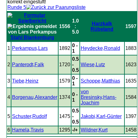
Runde 5
1.0
Harzkalk
1556
:
1597
Rübeland
5.0
Stahl Blankenburg
0 -
1
Perkampus,Lars
1892
Heydecke,Ronald
1883
1
0.5
2
Panterodt,Falk
1720
-
Wiese,Lutz
1623
0.5
0 -
3
Tiebe,Heinz
1579
Schoppe,Matthias
1635
1
von
0 -
4
Borgenau,Alexander
1374
Bresinsky,Hans-
1584
1
Joachim
0.5
5
Schuster,Rudolf
1475
-
Jakobi,Karl-Günter
1397
0.5
6
Hamela,Travis
1295
-/+
Wildner,Kurt
1458