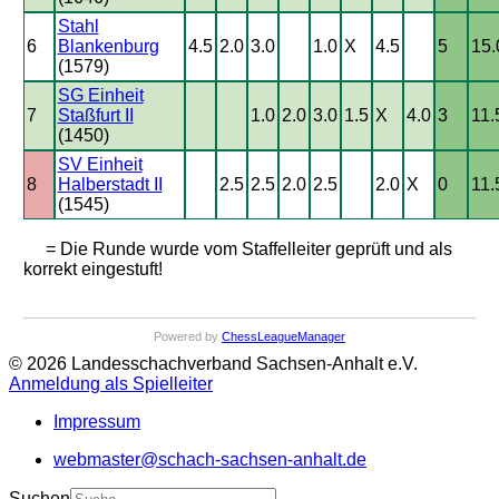
Stahl
6
Blankenburg
4.5
2.0
3.0
1.0
X
4.5
5
15.
(1579)
SG Einheit
7
Staßfurt II
1.0
2.0
3.0
1.5
X
4.0
3
11.
(1450)
SV Einheit
8
Halberstadt II
2.5
2.5
2.0
2.5
2.0
X
0
11.
(1545)
= Die Runde wurde vom Staffelleiter geprüft und als
korrekt eingestuft!
Powered by
ChessLeagueManager
© 2026 Landesschachverband Sachsen-Anhalt e.V.
Anmeldung als Spielleiter
Impressum
webmaster@schach-sachsen-anhalt.de
Suchen