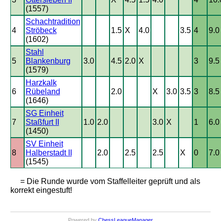
(1557)
Schachtradition
4
Ströbeck
1.5
X
4.0
3.5
4
9.0
(1602)
Stahl
5
Blankenburg
3.0
4.5
2.0
X
3
9.5
(1579)
Harzkalk
6
Rübeland
2.0
X
3.0
3.5
3
8.5
(1646)
SG Einheit
7
Staßfurt II
1.0
2.0
3.0
X
1
6.0
(1450)
SV Einheit
8
Halberstadt II
2.0
2.5
2.5
X
0
7.0
(1545)
= Die Runde wurde vom Staffelleiter geprüft und als
korrekt eingestuft!
Powered by
ChessLeagueManager