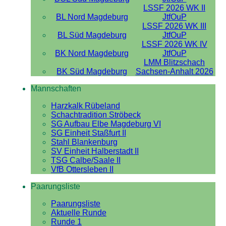
LSSF 2026 WK II
BL Nord Magdeburg
JtfOuP
LSSF 2026 WK III
BL Süd Magdeburg
JtfOuP
LSSF 2026 WK IV
BK Nord Magdeburg
JtfOuP
LMM Blitzschach
BK Süd Magdeburg
Sachsen-Anhalt 2026
Mannschaften
Harzkalk Rübeland
Schachtradition Ströbeck
SG Aufbau Elbe Magdeburg VI
SG Einheit Staßfurt II
Stahl Blankenburg
SV Einheit Halberstadt II
TSG Calbe/Saale II
VfB Ottersleben II
Paarungsliste
Paarungsliste
Aktuelle Runde
Runde 1