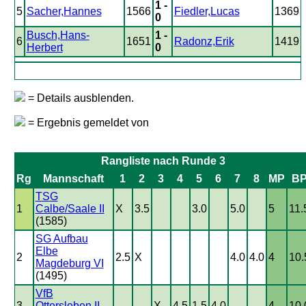
1 -
5
Sacher,Hannes
1566
Fiedler,Lucas
1369
0
Busch,Hans-
1 -
6
1651
Radonz,Erik
1419
Herbert
0
= Details ausblenden.
= Ergebnis gemeldet von
Rangliste nach Runde 3
Rg
Mannschaft
1
2
3
4
5
6
7
8
MP
B
TSG
1
Calbe/Saale II
X
3.5
3.0
5.0
5
11.
(1585)
SG Aufbau
Elbe
2
2.5
X
4.0
4.0
4
10.
Magdeburg VI
(1495)
VfB
3
Ottersleben II
X
4.5
1.5
4.0
4
10.