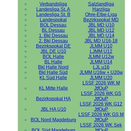
Verbandsliga
Salzlandliga
Landesliga St. A
Harzliga
Landesliga St. B
Ohre-Elbe-Liga
Landespokal
Bezirkspokal MD
BOL Dessau
JBL MD U10
BL Dessau
JBL MD U12
1. Bkl Dessau
JBL MD U14
2. Bkl Dessau
JBL MD U16-18
Bezirkspokal DE
JLMM U10
JBL DE U10
LJMM U12
BOL Halle
JLMM U12w
BL Halle
JLMM U14
Bkl Halle Nord
LJL u16
Bkl Halle Süd
JLMM U16w + U20w
KL Süd Halle
JLMM U20
LSSF 2026 WK M
KL Mitte Halle
JtfOuP
LSSF 2026 WK GS
Bezirkspokal HA
JtfOuP
LSSF 2026 WK G12
JBL HA U10
JtfOuP
LSSF 2026 WK GS M
BOL Nord Magdeburg
JtfOuP
LSSF 2026 WK Sek
BOL Süd Magdeburg
JtfOuP