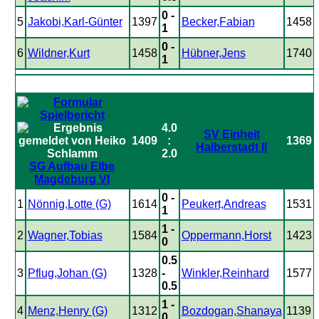
0 -
5
Jakobi,Karl-Günter
1397
Becker,Fabian
1458
1
0 -
6
Wildner,Kurt
1458
Hübner,Jens
1740
1
4.0
SV Einheit
1409
:
1369
Halberstadt II
2.0
SG Aufbau Elbe
Magdeburg VI
0 -
1
Nönnig,Lotte (G)
1614
Peukert,Andreas
1531
1
1 -
2
Wagner,Tobias
1584
Oppermann,Horst
1423
0
0.5
3
Pflug,Johan (G)
1328
-
Winkler,Reinhard
1577
0.5
1 -
4
Menz,Henry (G)
1312
Bozdogan,Shanaya
1139
0