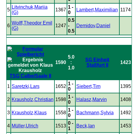
Litvinchuk,Mariia
1 -
5
1367
Lambert,Maximilian
1174
(G)
0
0.5
Wolff,Theodor Emil
6
1247
-
Demidov,Daniel
(G)
0.5
5.0
SG Einheit
1590
:
1423
Staßfurt II
1.0
TSG Calbe/Saale II
1 -
1
Saretzki,Lars
1652
Siebert,Tim
1395
0
1 -
2
Krausholz,Christian
1598
Halasz,Marvin
1408
0
1 -
3
Krausholz,Klaus
1558
Bachmann,Sylvia
1492
0
0 -
4
Müller,Ulrich
1513
Beck,Ian
1453
1