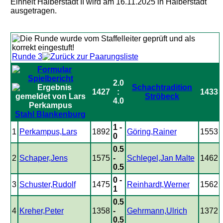
Einheit Halberstadt II wird am 16.11.2025 in Halberstadt
ausgetragen.
Runde 3
2.0
Schachtradition
1427
:
1433
Ströbeck
4.0
Stahl Blankenburg
1 -
1
Perkampus,Lars
1892
Göring,Rainer
1553
0
0.5
2
Schaper,Jens
1575
-
Schlegel,Jan Malte
1462
0.5
0 -
3
Schuster,Rudolf
1475
Reinhardt,Werner
1562
1
0.5
4
Kreher,Peter
1358
-
Gehrmann,Ulrich
1372
0.5