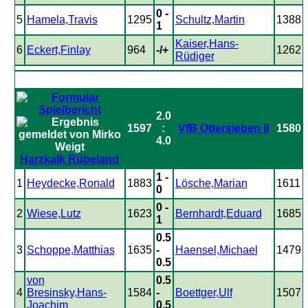
0 -
5
Hamela,Travis
1295
Schultz,Martin
1388
1
Kaiser,Hans-
6
Eckert,Finlay
964
-/+
1262
Rüdiger
2.0
1597
:
VfB Ottersleben II
1580
4.0
Harzkalk Rübeland
1 -
1
Heydecke,Ronald
1883
Lösche,Marian
1611
0
0 -
2
Wiese,Lutz
1623
Bernhardt,Eduard
1685
1
0.5
3
Schoppe,Matthias
1635
-
Haensel,Michael
1479
0.5
von
0.5
4
Bresinsky,Hans-
1584
-
Boettger,Ulf
1507
Joachim
0.5