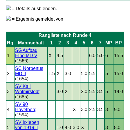
= Details ausblenden.
= Ergebnis gemeldet von
Rangliste nach Runde 4
Rg
Mannschaft
1
2
3
4
5
6
7
MP
BP
SG Aufbau
1
Elbe MD V
X
4.5
6.0
5.0
6
15.5
(1566)
SC Norbertus
2
MD II
1.5
X
3.0
5.0
5.5
5
15.0
(1654)
SV Kali
3
Wolmirstedt
3.0
X
2.0
5.5
3.5
5
14.0
(1685)
SV 90
4
Havelberg
X
3.0
2.5
3.5
3
9.0
(1594)
SV Irxleben
5
von 1919 II
1.0
4.0
3.0
X
3
8.0