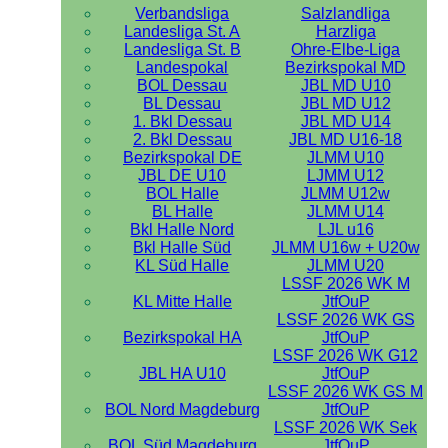
Verbandsliga
Salzlandliga
Landesliga St. A
Harzliga
Landesliga St. B
Ohre-Elbe-Liga
Landespokal
Bezirkspokal MD
BOL Dessau
JBL MD U10
BL Dessau
JBL MD U12
1. Bkl Dessau
JBL MD U14
2. Bkl Dessau
JBL MD U16-18
Bezirkspokal DE
JLMM U10
JBL DE U10
LJMM U12
BOL Halle
JLMM U12w
BL Halle
JLMM U14
Bkl Halle Nord
LJL u16
Bkl Halle Süd
JLMM U16w + U20w
KL Süd Halle
JLMM U20
LSSF 2026 WK M
KL Mitte Halle
JtfOuP
LSSF 2026 WK GS
Bezirkspokal HA
JtfOuP
LSSF 2026 WK G12
JBL HA U10
JtfOuP
LSSF 2026 WK GS M
BOL Nord Magdeburg
JtfOuP
LSSF 2026 WK Sek
BOL Süd Magdeburg
JtfOuP