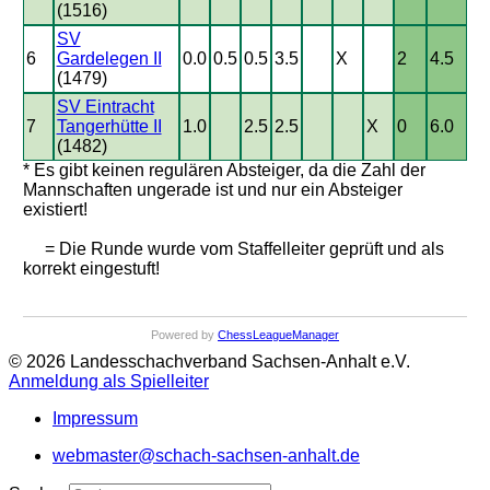
(1516)
SV
6
Gardelegen II
0.0
0.5
0.5
3.5
X
2
4.5
(1479)
SV Eintracht
7
Tangerhütte II
1.0
2.5
2.5
X
0
6.0
(1482)
* Es gibt keinen regulären Absteiger, da die Zahl der
Mannschaften ungerade ist und nur ein Absteiger
existiert!
= Die Runde wurde vom Staffelleiter geprüft und als
korrekt eingestuft!
Powered by
ChessLeagueManager
© 2026 Landesschachverband Sachsen-Anhalt e.V.
Anmeldung als Spielleiter
Impressum
webmaster@schach-sachsen-anhalt.de