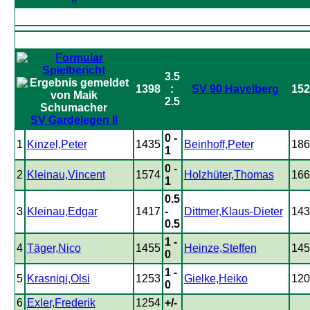
3.5
1398
:
SV 90 Havelberg
152
2.5
SV Gardelegen II
0 -
1
Kinzel,Peter
1435
Beinhoff,Peter
186
1
0 -
2
Kleinau,Vincent
1574
Holzhüter,Thomas
166
1
0.5
3
Kleinau,Edgar
1417
-
Dittmer,Klaus-Dieter
143
0.5
1 -
4
Täger,Nico
1455
Heinze,Steffen
145
0
1 -
5
Krasniqi,Olsi
1253
Gielke,Heiko
120
0
6
Exler,Frederik
1254
+/-