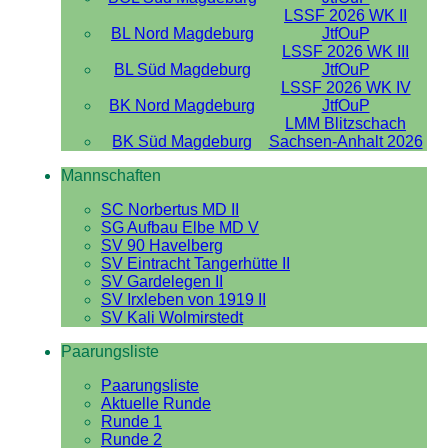
LSSF 2026 WK II
BL Nord Magdeburg
JtfOuP
LSSF 2026 WK III
BL Süd Magdeburg
JtfOuP
LSSF 2026 WK IV
BK Nord Magdeburg
JtfOuP
LMM Blitzschach
BK Süd Magdeburg
Sachsen-Anhalt 2026
Mannschaften
SC Norbertus MD II
SG Aufbau Elbe MD V
SV 90 Havelberg
SV Eintracht Tangerhütte II
SV Gardelegen II
SV Irxleben von 1919 II
SV Kali Wolmirstedt
Paarungsliste
Paarungsliste
Aktuelle Runde
Runde 1
Runde 2