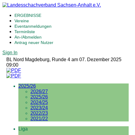
ERGEBNISSE
Vereine
Eventanmeldungen
Terminliste
An-/Abmelden
Antrag neuer Nutzer
Sign In
BL Nord Magdeburg, Runde 4 am 07. Dezember 2025
09:00
2025/26
2026/27
2025/26
2024/25
2023/24
2022/23
2021/22
Liga