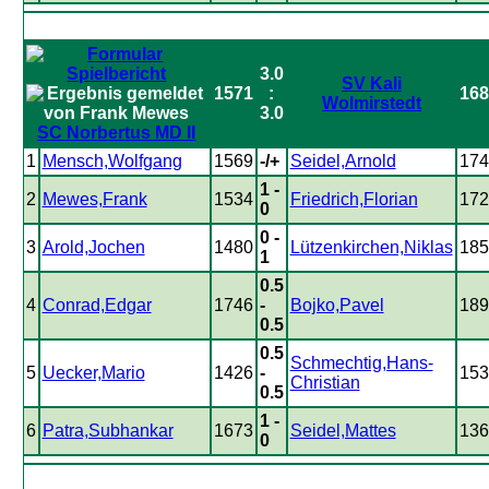
3.0
SV Kali
1571
:
168
Wolmirstedt
3.0
SC Norbertus MD II
1
Mensch,Wolfgang
1569
-/+
Seidel,Arnold
174
1 -
2
Mewes,Frank
1534
Friedrich,Florian
172
0
0 -
3
Arold,Jochen
1480
Lützenkirchen,Niklas
185
1
0.5
4
Conrad,Edgar
1746
-
Bojko,Pavel
189
0.5
0.5
Schmechtig,Hans-
5
Uecker,Mario
1426
-
153
Christian
0.5
1 -
6
Patra,Subhankar
1673
Seidel,Mattes
136
0