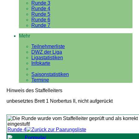
Runde 3
Runde 4
Runde 5
Runde 6
Runde 7
Mehr
Teilnehmerliste
DWZ der Liga
Ligastatistiken
Infokarte
Saisonstatistiken
Termine
Hinweis des Staffelleiters
unbesetztes Brett 1 Norbertus II, nicht aufgerückt
Runde 4