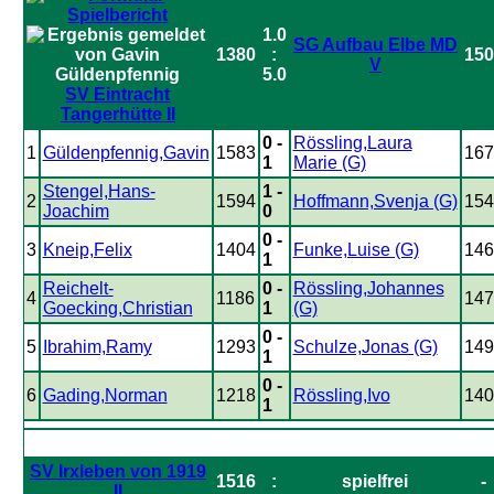
1.0
SG Aufbau Elbe MD
1380
:
150
V
5.0
SV Eintracht
Tangerhütte II
0 -
Rössling,Laura
1
Güldenpfennig,Gavin
1583
167
1
Marie (G)
Stengel,Hans-
1 -
2
1594
Hoffmann,Svenja (G)
154
Joachim
0
0 -
3
Kneip,Felix
1404
Funke,Luise (G)
146
1
Reichelt-
0 -
Rössling,Johannes
4
1186
147
Goecking,Christian
1
(G)
0 -
5
Ibrahim,Ramy
1293
Schulze,Jonas (G)
149
1
0 -
6
Gading,Norman
1218
Rössling,Ivo
140
1
SV Irxleben von 1919
1516
:
spielfrei
-
II