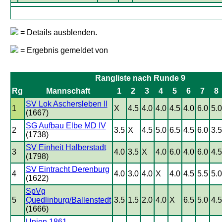
= Details ausblenden.
= Ergebnis gemeldet von
Rangliste nach Runde 9
Rg
Mannschaft
1
2
3
4
5
6
7
8
SV Lok Aschersleben II
1
X
4.5
4.0
4.0
4.5
4.0
6.0
5.0
(1667)
SG Aufbau Elbe MD IV
2
3.5
X
4.5
5.0
6.5
4.5
6.0
3.5
(1738)
SV Einheit Halberstadt
3
4.0
3.5
X
4.0
6.0
4.0
6.0
4.5
(1798)
SV Eintracht Derenburg
4
4.0
3.0
4.0
X
4.0
4.5
5.5
5.0
(1622)
SpVg
5
Quedlinburg/Ballenstedt
3.5
1.5
2.0
4.0
X
6.5
5.0
4.5
(1666)
Union 1861