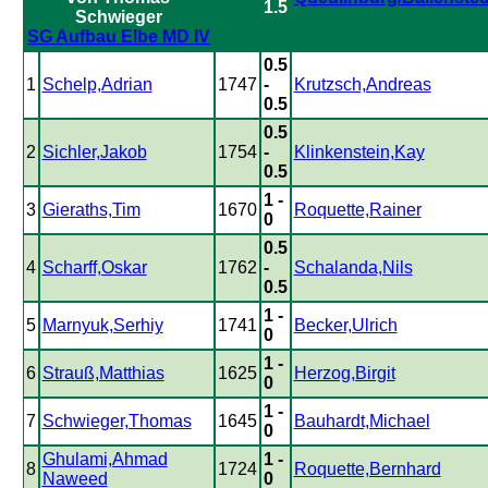
1.5
SG Aufbau Elbe MD IV
0.5
1
Schelp,Adrian
1747
-
Krutzsch,Andreas
0.5
0.5
2
Sichler,Jakob
1754
-
Klinkenstein,Kay
0.5
1 -
3
Gieraths,Tim
1670
Roquette,Rainer
0
0.5
4
Scharff,Oskar
1762
-
Schalanda,Nils
0.5
1 -
5
Marnyuk,Serhiy
1741
Becker,Ulrich
0
1 -
6
Strauß,Matthias
1625
Herzog,Birgit
0
1 -
7
Schwieger,Thomas
1645
Bauhardt,Michael
0
Ghulami,Ahmad
1 -
8
1724
Roquette,Bernhard
Naweed
0