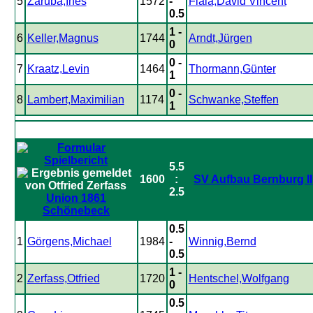
5
Zaruba,Ines
1572
-
Fiala,David Vincent
0.5
1 -
6
Keller,Magnus
1744
Arndt,Jürgen
0
0 -
7
Kraatz,Levin
1464
Thormann,Günter
1
0 -
8
Lambert,Maximilian
1174
Schwanke,Steffen
1
5.5
1600
:
SV Aufbau Bernburg II
2.5
Union 1861
Schönebeck
0.5
1
Görgens,Michael
1984
-
Winnig,Bernd
0.5
1 -
2
Zerfass,Otfried
1720
Hentschel,Wolfgang
0
0.5