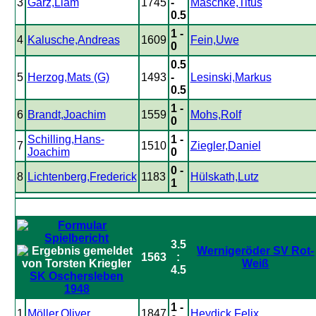
3
Garz,Liam
1745
-
Maschke,Titus
0.5
1 -
4
Kalusche,Andreas
1609
Fein,Uwe
0
0.5
5
Herzog,Mats (G)
1493
-
Lesinski,Markus
0.5
1 -
6
Brandt,Joachim
1559
Mohs,Rolf
0
Schilling,Hans-
1 -
7
1510
Ziegler,Daniel
Joachim
0
0 -
8
Lichtenberg,Frederick
1183
Hülskath,Lutz
1
3.5
Wernigeröder SV Rot-
1563
:
Weiß
4.5
SK Oschersleben
1948
1 -
1
Möller,Oliver
1847
Heydick,Felix