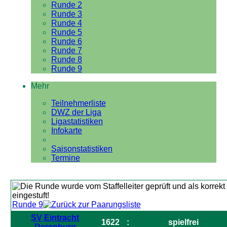
Runde 2
Runde 3
Runde 4
Runde 5
Runde 6
Runde 7
Runde 8
Runde 9
Mehr
Teilnehmerliste
DWZ der Liga
Ligastatistiken
Infokarte
Saisonstatistiken
Termine
Runde 9
SV Eintracht
1622
:
spielfrei
Derenburg