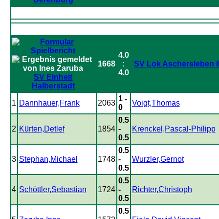
4.0
1668
:
SV Lok Aschersleben I
4.0
SV Einheit
Halberstadt
1 -
1
Dannhauer,Frank
2063
Voigt,Thomas
0
0.5
2
Kürten,Detlef
1854
-
Krenckel,Pascal-Philipp
0.5
0.5
3
Stephan,Michael
1748
-
Wurzler,Gernot
0.5
0.5
4
Schöttler,Sebastian
1724
-
Richter,Christoph
0.5
0.5