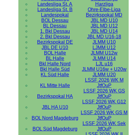
Landesliga St. A
Harzliga
Landesliga St. B
Ohre-Elbe-Liga
Landespokal
Bezirkspokal MD
BOL Dessau
JBL MD U10
BL Dessau
JBL MD U12
1. Bkl Dessau
JBL MD U14
2. Bkl Dessau
JBL MD U16-18
Bezirkspokal DE
JLMM U10
JBL DE U10
LJMM U12
BOL Halle
JLMM U12w
BL Halle
JLMM U14
Bkl Halle Nord
LJL u16
Bkl Halle Süd
JLMM U16w + U20w
KL Süd Halle
JLMM U20
LSSF 2026 WK M
KL Mitte Halle
JtfOuP
LSSF 2026 WK GS
Bezirkspokal HA
JtfOuP
LSSF 2026 WK G12
JBL HA U10
JtfOuP
LSSF 2026 WK GS M
BOL Nord Magdeburg
JtfOuP
LSSF 2026 WK Sek
BOL Süd Magdeburg
JtfOuP
LSSF 2026 WK II