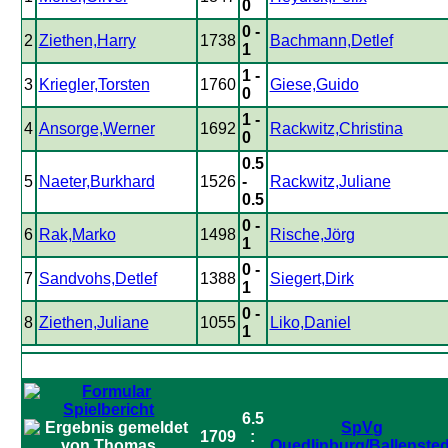
0
0 -
2
Ziethen,Harry
1738
Bachmann,Detlef
1
1 -
3
Kriegler,Torsten
1760
Giese,Guido
0
1 -
4
Ansorge,Werner
1692
Rackwitz,Christina
0
0.5
5
Naeter,Burkhard
1526
-
Rackwitz,Juliane
0.5
0 -
6
Rak,Marko
1498
Rische,Jörg
1
0 -
7
Sandvohs,Detlef
1388
Siegert,Dirk
1
0 -
8
Ziethen,Juliane
1055
Liko,Daniel
1
6.5
SpVg
1709
:
Quedlinburg/Ballensted