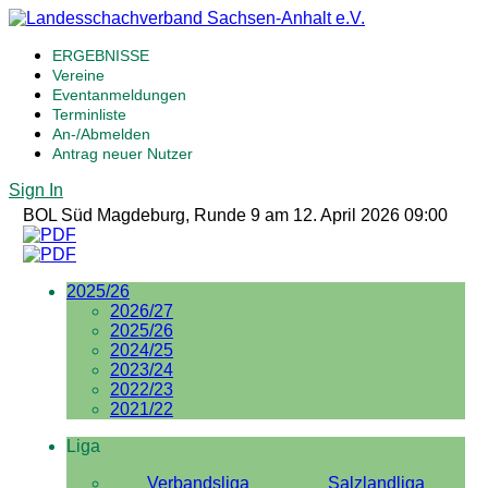
ERGEBNISSE
Vereine
Eventanmeldungen
Terminliste
An-/Abmelden
Antrag neuer Nutzer
Sign In
BOL Süd Magdeburg, Runde 9 am 12. April 2026 09:00
2025/26
2026/27
2025/26
2024/25
2023/24
2022/23
2021/22
Liga
Verbandsliga
Salzlandliga