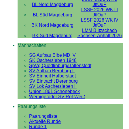
BL Nord Magdeburg
JtfOuP
LSSF 2026 WK III
BL Süd Magdeburg
JtfOuP
LSSF 2026 WK IV
BK Nord Magdeburg
JtfOuP
LMM Blitzschach
BK Süd Magdeburg
Sachsen-Anhalt 2026
Mannschaften
SG Aufbau Elbe MD IV
SK Oschersleben 1948
SpVg Quedlinburg/Ballenstedt
SV Aufbau Bernburg II
SV Einheit Halberstadt
SV Eintracht Derenburg
SV Lok Aschersleben II
Union 1861 Schönebeck
Wernigeröder SV Rot-Weiß
Paarungsliste
Paarungsliste
Aktuelle Runde
Runde 1