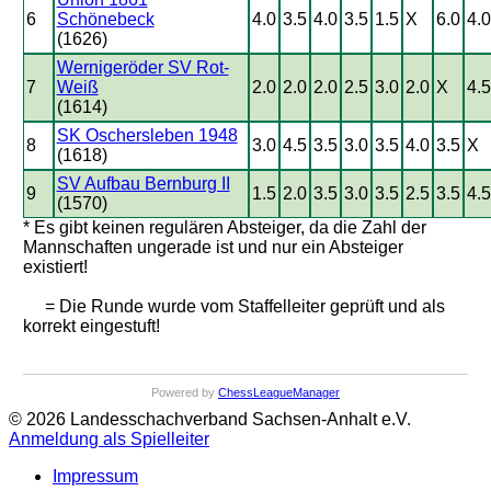
6
Schönebeck
4.0
3.5
4.0
3.5
1.5
X
6.0
4.0
(1626)
Wernigeröder SV Rot-
7
Weiß
2.0
2.0
2.0
2.5
3.0
2.0
X
4.5
(1614)
SK Oschersleben 1948
8
3.0
4.5
3.5
3.0
3.5
4.0
3.5
X
(1618)
SV Aufbau Bernburg II
9
1.5
2.0
3.5
3.0
3.5
2.5
3.5
4.5
(1570)
* Es gibt keinen regulären Absteiger, da die Zahl der
Mannschaften ungerade ist und nur ein Absteiger
existiert!
= Die Runde wurde vom Staffelleiter geprüft und als
korrekt eingestuft!
Powered by
ChessLeagueManager
© 2026 Landesschachverband Sachsen-Anhalt e.V.
Anmeldung als Spielleiter
Impressum