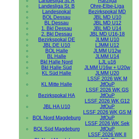
Landesliga St. A
Harzliga
Landesliga St. B
Ohre-Elbe-Liga
Landespokal
Bezirkspokal MD
BOL Dessau
JBL MD U10
BL Dessau
JBL MD U12
1. Bkl Dessau
JBL MD U14
2. Bkl Dessau
JBL MD U16-18
Bezirkspokal DE
JLMM U10
JBL DE U10
LJMM U12
BOL Halle
JLMM U12w
BL Halle
JLMM U14
Bkl Halle Nord
LJL u16
Bkl Halle Süd
JLMM U16w + U20w
KL Süd Halle
JLMM U20
LSSF 2026 WK M
KL Mitte Halle
JtfOuP
LSSF 2026 WK GS
Bezirkspokal HA
JtfOuP
LSSF 2026 WK G12
JBL HA U10
JtfOuP
LSSF 2026 WK GS M
BOL Nord Magdeburg
JtfOuP
LSSF 2026 WK Sek
BOL Süd Magdeburg
JtfOuP
LSSF 2026 WK II