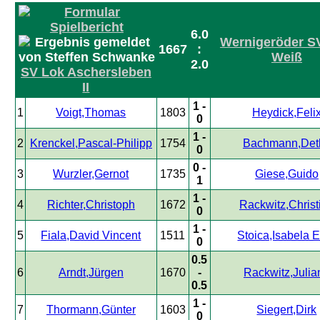
6.0
Wernigeröder S
1667
:
Weiß
2.0
SV Lok Aschersleben
II
1 -
1
Voigt,Thomas
1803
Heydick,Feli
0
1 -
2
Krenckel,Pascal-Philipp
1754
Bachmann,Detl
0
0 -
3
Wurzler,Gernot
1735
Giese,Guido
1
1 -
4
Richter,Christoph
1672
Rackwitz,Christ
0
1 -
5
Fiala,David Vincent
1511
Stoica,Isabela 
0
0.5
6
Arndt,Jürgen
1670
-
Rackwitz,Julia
0.5
1 -
7
Thormann,Günter
1603
Siegert,Dirk
0