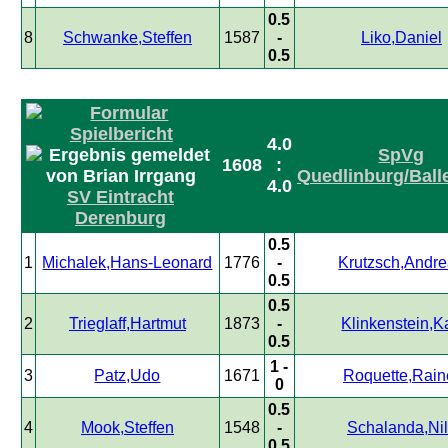
0.5
8
Schwanke,Steffen
1587
-
Liko,Daniel
0.5
4.0
SpVg
1608
:
Quedlinburg/Ball
4.0
SV Eintracht
Derenburg
0.5
1
Michalek,Hans-Leonard
1776
-
Krutzsch,Andr
0.5
0.5
2
Trieglaff,Hartmut
1873
-
Klinkenstein,K
0.5
1 -
3
Patz,Udo
1671
Roquette,Rain
0
0.5
4
Mook,Steffen
1548
-
Schalanda,Ni
0.5