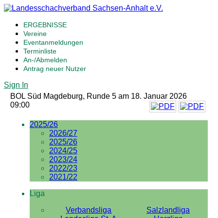
ERGEBNISSE
Vereine
Eventanmeldungen
Terminliste
An-/Abmelden
Antrag neuer Nutzer
Sign In
BOL Süd Magdeburg, Runde 5 am 18. Januar 2026
09:00
2025/26
2026/27
2025/26
2024/25
2023/24
2022/23
2021/22
Liga
Verbandsliga
Salzlandliga