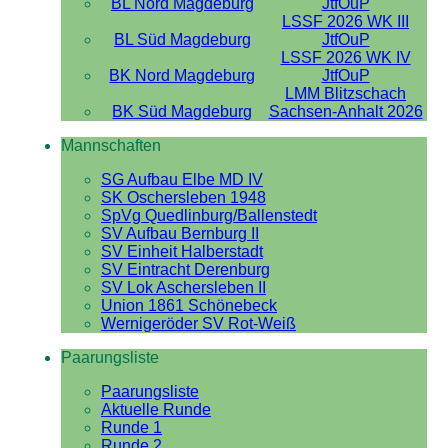
BL Nord Magdeburg
JtfOuP
LSSF 2026 WK III
BL Süd Magdeburg
JtfOuP
LSSF 2026 WK IV
BK Nord Magdeburg
JtfOuP
LMM Blitzschach
BK Süd Magdeburg
Sachsen-Anhalt 2026
Mannschaften
SG Aufbau Elbe MD IV
SK Oschersleben 1948
SpVg Quedlinburg/Ballenstedt
SV Aufbau Bernburg II
SV Einheit Halberstadt
SV Eintracht Derenburg
SV Lok Aschersleben II
Union 1861 Schönebeck
Wernigeröder SV Rot-Weiß
Paarungsliste
Paarungsliste
Aktuelle Runde
Runde 1
Runde 2