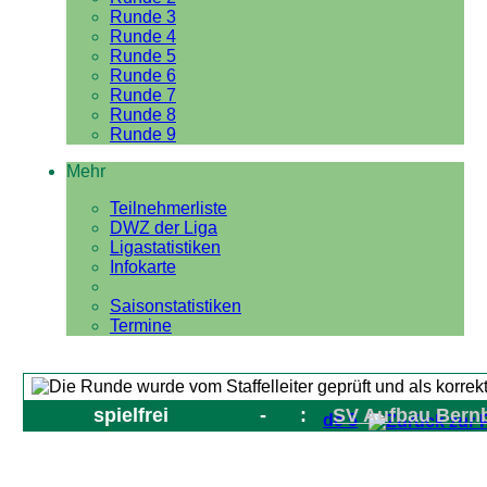
Runde 3
Runde 4
Runde 5
Runde 6
Runde 7
Runde 8
Runde 9
Mehr
Teilnehmerliste
DWZ der Liga
Ligastatistiken
Infokarte
Saisonstatistiken
Termine
spielfrei
-
:
SV Aufbau Bernb
de 5