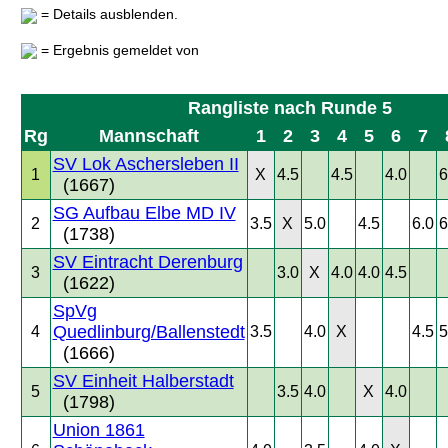
= Details ausblenden.
= Ergebnis gemeldet von
Rangliste nach Runde 5
Rg
Mannschaft
1
2
3
4
5
6
7
SV Lok Aschersleben II
1
X
4.5
4.5
4.0
6
(1667)
SG Aufbau Elbe MD IV
2
3.5
X
5.0
4.5
6.0
6
(1738)
SV Eintracht Derenburg
3
3.0
X
4.0
4.0
4.5
(1622)
SpVg
Quedlinburg/Ballenstedt
4
3.5
4.0
X
4.5
5
(1666)
SV Einheit Halberstadt
5
3.5
4.0
X
4.0
(1798)
Union 1861