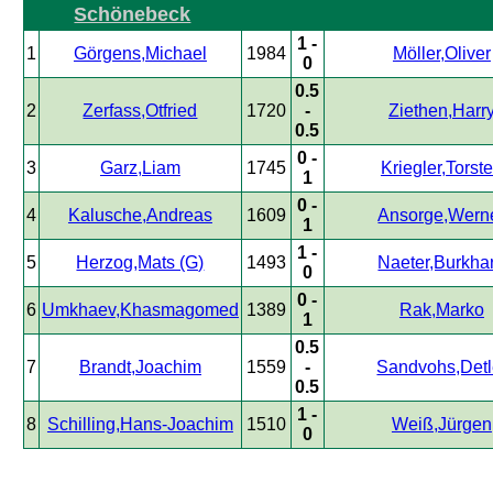
Schönebeck
1 -
1
Görgens,Michael
1984
Möller,Oliver
0
0.5
2
Zerfass,Otfried
1720
-
Ziethen,Harr
0.5
0 -
3
Garz,Liam
1745
Kriegler,Torst
1
0 -
4
Kalusche,Andreas
1609
Ansorge,Wern
1
1 -
5
Herzog,Mats (G)
1493
Naeter,Burkha
0
0 -
6
Umkhaev,Khasmagomed
1389
Rak,Marko
1
0.5
7
Brandt,Joachim
1559
-
Sandvohs,Detl
0.5
1 -
8
Schilling,Hans-Joachim
1510
Weiß,Jürgen
0