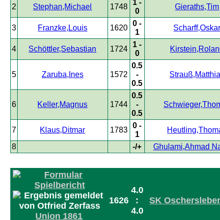
1 -
2
Stephan,Michael
1748
Gieraths,Tim
0
0 -
3
Franzke,Louis
1620
Scharff,Oska
1
1 -
4
Schöttler,Sebastian
1724
Kirstein,Rola
0
0.5
5
Zaruba,Ines
1572
-
Strauß,Matthi
0.5
0.5
6
Keller,Magnus
1744
-
Schwieger,Tho
0.5
0 -
7
Klaus,Ditmar
1783
Heutling,Thom
1
8
-/+
Ghulami,Ahmad N
4.0
1626
:
SK Oscherslebe
4.0
Union 1861