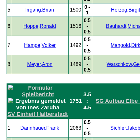
0 -
5
Irrgang,Brian
1500
Herzog,Birgit
1
0.5
6
Hoppe,Ronald
1516
-
Bauhardt,Mich
0.5
0.5
7
Hampe,Volker
1492
-
Mangold,Dir
0.5
0.5
8
Meyer,Aron
1489
-
Warschkow,Ge
0.5
3.5
1751
:
SG Aufbau Elbe
4.5
SV Einheit Halberstadt
0.5
1
Dannhauer,Frank
2063
-
Sichler,Jako
0.5