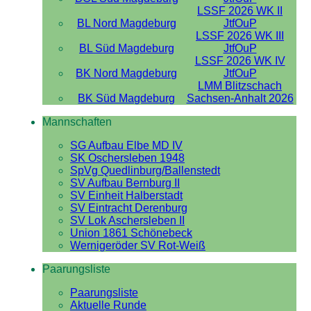
LSSF 2026 WK II
BL Nord Magdeburg
JtfOuP
LSSF 2026 WK III
BL Süd Magdeburg
JtfOuP
LSSF 2026 WK IV
BK Nord Magdeburg
JtfOuP
LMM Blitzschach
BK Süd Magdeburg
Sachsen-Anhalt 2026
Mannschaften
SG Aufbau Elbe MD IV
SK Oschersleben 1948
SpVg Quedlinburg/Ballenstedt
SV Aufbau Bernburg II
SV Einheit Halberstadt
SV Eintracht Derenburg
SV Lok Aschersleben II
Union 1861 Schönebeck
Wernigeröder SV Rot-Weiß
Paarungsliste
Paarungsliste
Aktuelle Runde