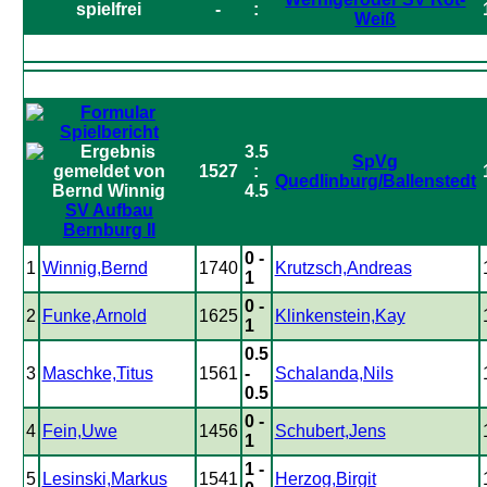
spielfrei
-
:
Weiß
3.5
SpVg
1527
:
Quedlinburg/Ballenstedt
4.5
SV Aufbau
Bernburg II
0 -
1
Winnig,Bernd
1740
Krutzsch,Andreas
1
0 -
2
Funke,Arnold
1625
Klinkenstein,Kay
1
0.5
3
Maschke,Titus
1561
-
Schalanda,Nils
0.5
0 -
4
Fein,Uwe
1456
Schubert,Jens
1
1 -
5
Lesinski,Markus
1541
Herzog,Birgit