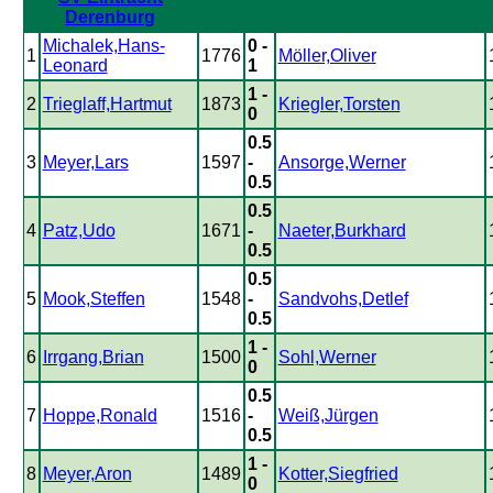
Derenburg
Michalek,Hans-
0 -
1
1776
Möller,Oliver
Leonard
1
1 -
2
Trieglaff,Hartmut
1873
Kriegler,Torsten
0
0.5
3
Meyer,Lars
1597
-
Ansorge,Werner
0.5
0.5
4
Patz,Udo
1671
-
Naeter,Burkhard
0.5
0.5
5
Mook,Steffen
1548
-
Sandvohs,Detlef
0.5
1 -
6
Irrgang,Brian
1500
Sohl,Werner
0
0.5
7
Hoppe,Ronald
1516
-
Weiß,Jürgen
0.5
1 -
8
Meyer,Aron
1489
Kotter,Siegfried
0