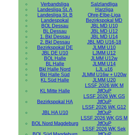
Verbandsliga
Salzlandliga
Landesliga St. A
Harzliga
Landesliga St. B
Ohre-Elbe-Liga
Landespokal
Bezirkspokal MD
BOL Dessau
JBL MD U10
BL Dessau
JBL MD U12
1. Bkl Dessau
JBL MD U14
2. Bkl Dessau
JBL MD U16-18
Bezirkspokal DE
JLMM U10
JBL DE U10
LJMM U12
BOL Halle
JLMM U12w
BL Halle
JLMM U14
Bkl Halle Nord
LJL u16
Bkl Halle Süd
JLMM U16w + U20w
KL Süd Halle
JLMM U20
LSSF 2026 WK M
KL Mitte Halle
JtfOuP
LSSF 2026 WK GS
Bezirkspokal HA
JtfOuP
LSSF 2026 WK G12
JBL HA U10
JtfOuP
LSSF 2026 WK GS M
BOL Nord Magdeburg
JtfOuP
LSSF 2026 WK Sek
BOL Süd Magdeburg
JtfOuP