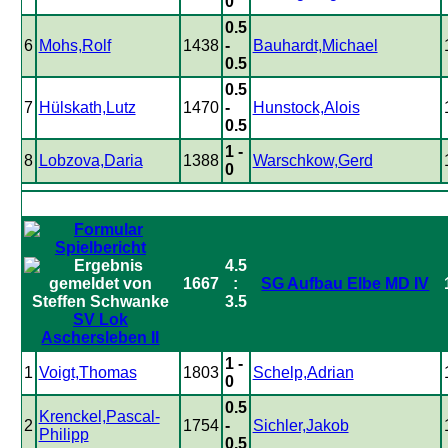
0
0.5
6
Mohs,Rolf
1438
-
Bauhardt,Michael
0.5
0.5
7
Hülskath,Lutz
1470
-
Hunstock,Alois
0.5
1 -
8
Lobzova,Daria
1388
Warschkow,Gerd
0
4.5
1667
:
SG Aufbau Elbe MD IV
3.5
SV Lok
Aschersleben II
1 -
1
Voigt,Thomas
1803
Schelp,Adrian
0
0.5
Krenckel,Pascal-
2
1754
-
Sichler,Jakob
Philipp
0.5