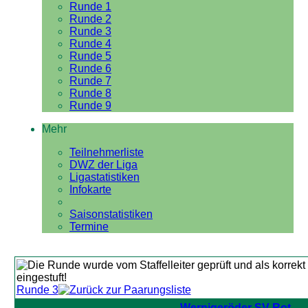
Runde 1
Runde 2
Runde 3
Runde 4
Runde 5
Runde 6
Runde 7
Runde 8
Runde 9
Mehr
Teilnehmerliste
DWZ der Liga
Ligastatistiken
Infokarte
Saisonstatistiken
Termine
Runde 3
Wernigeröder SV Rot-