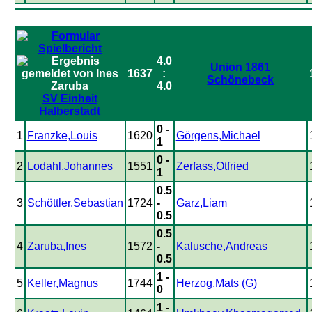
4.0
Union 1861
1637
:
Schönebeck
4.0
SV Einheit
Halberstadt
0 -
1
Franzke,Louis
1620
Görgens,Michael
1
0 -
2
Lodahl,Johannes
1551
Zerfass,Otfried
1
0.5
3
Schöttler,Sebastian
1724
-
Garz,Liam
0.5
0.5
4
Zaruba,Ines
1572
-
Kalusche,Andreas
0.5
1 -
5
Keller,Magnus
1744
Herzog,Mats (G)
0
1 -