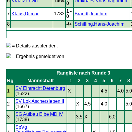
6
Kraatz,Levin
1464
Umkhaev,Khasmagomed
0
1 -
7
Klaus,Ditmar
1783
Brandt,Joachim
0
8
-/+
Schilling,Hans-Joachim
= Details ausblenden.
= Ergebnis gemeldet von
Rangliste nach Runde 3
Rg
Mannschaft
1
2
3
4
5
6
7
8
SV Eintracht Derenburg
1
X
4.5
4.0
5.0
(1622)
SV Lok Aschersleben II
2
X
4.5
4.0
5.0
(1667)
SG Aufbau Elbe MD IV
3
3.5
X
6.0
(1738)
SpVg