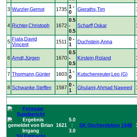
1 -
3
Wurzler,Gernot
1735
Gieraths,Tim
0
0.5
4
Richter,Christoph
1672
-
Scharff,Oskar
0.5
Fiala,David
0 -
5
1511
Duchstein,Anna
Vincent
1
0.5
6
Arndt,Jürgen
1670
-
Kirstein,Roland
0.5
1 -
7
Thormann,Günter
1603
Kutschenreuter,Leo (G)
0
0 -
8
Schwanke,Steffen
1587
Ghulami,Ahmad Naweed
1
5.0
1621
:
SK Oschersleben 1948
3.0
SV Eintracht