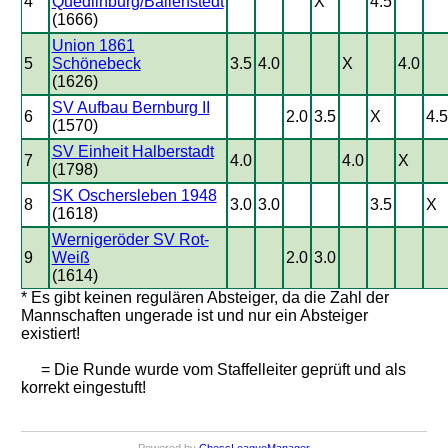
4
Quedlinburg/Ballenstedt
X
4.5
(1666)
Union 1861
5
Schönebeck
3.5
4.0
X
4.0
(1626)
SV Aufbau Bernburg II
6
2.0
3.5
X
4.5
(1570)
SV Einheit Halberstadt
7
4.0
4.0
X
(1798)
SK Oschersleben 1948
8
3.0
3.0
3.5
X
(1618)
Wernigeröder SV Rot-
9
Weiß
2.0
3.0
(1614)
* Es gibt keinen regulären Absteiger, da die Zahl der
Mannschaften ungerade ist und nur ein Absteiger
existiert!
= Die Runde wurde vom Staffelleiter geprüft und als
korrekt eingestuft!