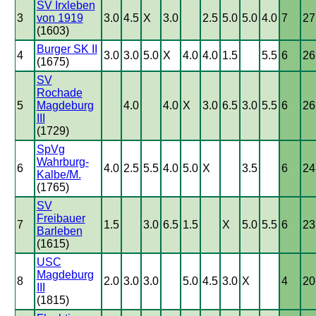
SV Irxleben
3
von 1919
3.0
4.5
X
3.0
2.5
5.0
5.0
4.0
7
27
(1603)
Burger SK II
4
3.0
3.0
5.0
X
4.0
4.0
1.5
5.5
6
26
(1675)
SV
Rochade
5
Magdeburg
4.0
4.0
X
3.0
6.5
3.0
5.5
6
26
III
(1729)
SpVg
Wahrburg-
6
4.0
2.5
5.5
4.0
5.0
X
3.5
6
24
Kalbe/M.
(1765)
SV
Freibauer
7
1.5
3.0
6.5
1.5
X
5.0
5.5
6
23
Barleben
(1615)
USC
Magdeburg
8
2.0
3.0
3.0
5.0
4.5
3.0
X
4
20
III
(1815)