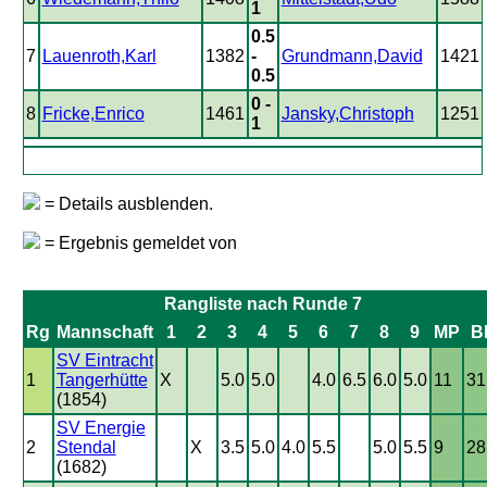
1
0.5
7
Lauenroth,Karl
1382
-
Grundmann,David
1421
0.5
0 -
8
Fricke,Enrico
1461
Jansky,Christoph
1251
1
= Details ausblenden.
= Ergebnis gemeldet von
Rangliste nach Runde 7
Rg
Mannschaft
1
2
3
4
5
6
7
8
9
MP
B
SV Eintracht
1
Tangerhütte
X
5.0
5.0
4.0
6.5
6.0
5.0
11
31
(1854)
SV Energie
2
Stendal
X
3.5
5.0
4.0
5.5
5.0
5.5
9
28
(1682)