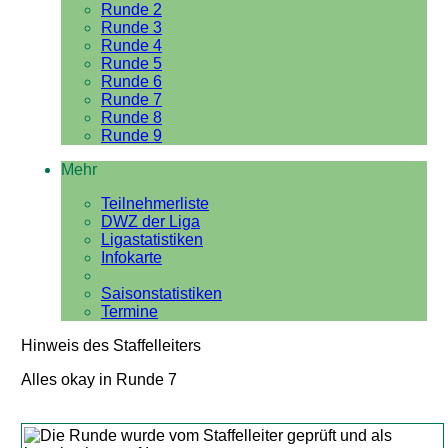
Runde 2
Runde 3
Runde 4
Runde 5
Runde 6
Runde 7
Runde 8
Runde 9
Mehr
Teilnehmerliste
DWZ der Liga
Ligastatistiken
Infokarte
Saisonstatistiken
Termine
Hinweis des Staffelleiters
Alles okay in Runde 7