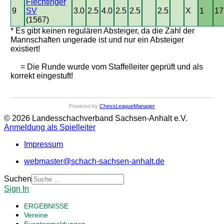
Flechtinger
9
SV
3.0
2.5
4.0
2.5
2.5
2.5
X
1
17
(1567)
* Es gibt keinen regulären Absteiger, da die Zahl der
Mannschaften ungerade ist und nur ein Absteiger
existiert!
= Die Runde wurde vom Staffelleiter geprüft und als
korrekt eingestuft!
Powered by
ChessLeagueManager
© 2026 Landesschachverband Sachsen-Anhalt e.V.
Anmeldung als Spielleiter
Impressum
webmaster@schach-sachsen-anhalt.de
Suchen
Sign In
ERGEBNISSE
Vereine