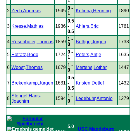
1
0 -
2
Zech,Andreas
1945
Kulinna,Henning
1890
1
0.5
3
Kresse,Mathias
1936
-
Ahlers,Eric
1761
0.5
1 -
4
Rosenhöfer,Thomas
1859
Bethge,Jürgen
1738
0
0 -
5
Potratz,Bodo
1724
Peters,Antje
1635
1
1 -
6
Woost,Thomas
1679
Mertens,Lothar
1447
0
0.5
7
Brekenkamp,Jürgen
1631
-
Kristen,Detlef
1432
0.5
Stengel,Hans-
1 -
8
1594
Ledebuhr,Antonio
1279
Joachim
0
5.0
USC Magdeburg