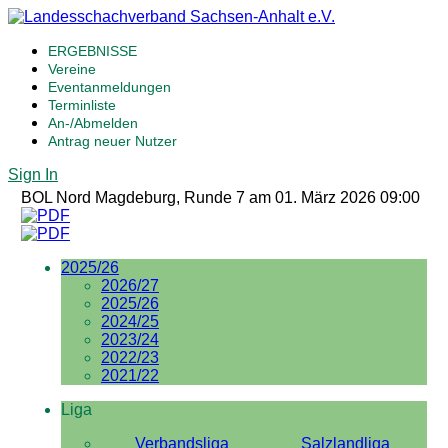
ERGEBNISSE
Vereine
Eventanmeldungen
Terminliste
An-/Abmelden
Antrag neuer Nutzer
Sign In
BOL Nord Magdeburg, Runde 7 am 01. März 2026 09:00
2025/26
2026/27
2025/26
2024/25
2023/24
2022/23
2021/22
Liga
Verbandsliga
Salzlandliga