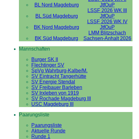
BL Nord Magdeburg
JtfOuP
LSSF 2026 WK III
BL Süd Magdeburg
JtfOuP
LSSF 2026 WK IV
BK Nord Magdeburg
JtfOuP
LMM Blitzschach
BK Süd Magdeburg
Sachsen-Anhalt 2026
Mannschaften
Burger SK II
Flechtinger SV
SpVg Wahrburg-Kalbe/M.
SV Eintracht Tangerhütte
SV Energie Stendal
SV Freibauer Barleben
SV Irxleben von 1919
SV Rochade Magdeburg III
USC Magdeburg III
Paarungsliste
Paarungsliste
Aktuelle Runde
Runde 1