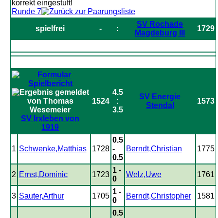
Runde 7
SV Rochade
spielfrei
-
:
1729
Magdeburg III
4.5
SV Energie
1524
:
1573
Stendal
3.5
SV Irxleben von
1919
0.5
1
Schwenke,Matthias
1728
-
Berndt,Christian
1775
0.5
1 -
2
Ernst,Dominic
1723
Welz,Uwe
1761
0
1 -
3
Sauter,Arthur
1705
Berndt,Christopher
1581
0
0.5