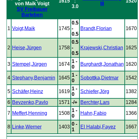
1615
:
1520
III
3.0
SV Freibauer
Barleben
0.5
1
Voigt,Maik
1745
-
Brandt,Florian
1670
0.5
0.5
2
Heise,Jürgen
1758
-
Krajewski,Christian
1625
0.5
1 -
3
Stempel,Jürgen
1674
Burghardt,Jonathan
1620
0
1 -
4
Stephany,Benjamin
1645
Sobottka,Dietmar
1542
0
1 -
5
Schäfer,Heinz
1619
Schiefer,Jörg
1382
0
6
Bevzenko,Pavlo
1571
-/+
Berchter,Lars
1284
1 -
7
Meffert,Henning
1508
Hahn,Fabio
1366
0
0 -
8
Linke,Werner
1403
El Halabi,Fayez
1667
1