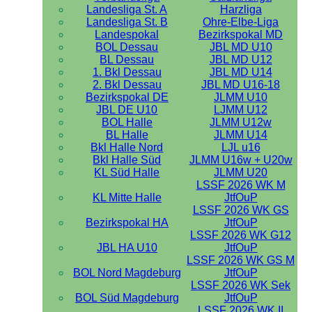
Landesliga St. A
Harzliga
Landesliga St. B
Ohre-Elbe-Liga
Landespokal
Bezirkspokal MD
BOL Dessau
JBL MD U10
BL Dessau
JBL MD U12
1. Bkl Dessau
JBL MD U14
2. Bkl Dessau
JBL MD U16-18
Bezirkspokal DE
JLMM U10
JBL DE U10
LJMM U12
BOL Halle
JLMM U12w
BL Halle
JLMM U14
Bkl Halle Nord
LJL u16
Bkl Halle Süd
JLMM U16w + U20w
KL Süd Halle
JLMM U20
LSSF 2026 WK M
KL Mitte Halle
JtfOuP
LSSF 2026 WK GS
Bezirkspokal HA
JtfOuP
LSSF 2026 WK G12
JBL HA U10
JtfOuP
LSSF 2026 WK GS M
BOL Nord Magdeburg
JtfOuP
LSSF 2026 WK Sek
BOL Süd Magdeburg
JtfOuP
LSSF 2026 WK II