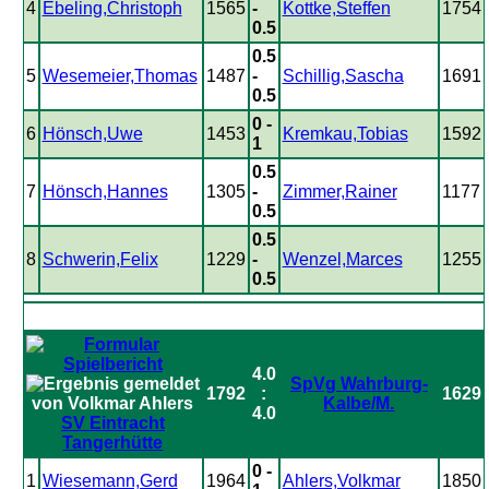
4
Ebeling,Christoph
1565
-
Kottke,Steffen
1754
0.5
0.5
5
Wesemeier,Thomas
1487
-
Schillig,Sascha
1691
0.5
0 -
6
Hönsch,Uwe
1453
Kremkau,Tobias
1592
1
0.5
7
Hönsch,Hannes
1305
-
Zimmer,Rainer
1177
0.5
0.5
8
Schwerin,Felix
1229
-
Wenzel,Marces
1255
0.5
4.0
SpVg Wahrburg-
1792
:
1629
Kalbe/M.
4.0
SV Eintracht
Tangerhütte
0 -
1
Wiesemann,Gerd
1964
Ahlers,Volkmar
1850