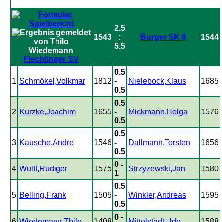
2.5
1543
:
Burger SK II
1544
5.5
Flechtinger SV
0.5
1
Schmökel,Volkmar
1812
-
Nielebock,Klaus
1685
0.5
0.5
2
Kurzke,Joachim
1655
-
Mickmann,Helga
1576
0.5
0.5
3
Kausche,Andre
1546
-
Dallmann,Torsten
1656
0.5
0 -
4
Wulff,Rüdiger
1575
Strzyzewski,Jan
1580
1
0.5
5
Belling,Frank
1505
-
Winkler,Andreas
1595
0.5
0 -
6
Wiedemann,Thilo
1408
Mittelstädt,Udo
1588