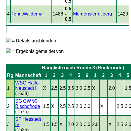
0.5
0.5
4
Tonn,Waldemar
1486
-
Morgenstern,Joerg
1429
0.5
= Details ausblenden.
= Ergebnis gemeldet von
Rangliste nach Runde 3 (Rückrunde)
Rg
Mannschaft
1
2
3
4
5
6
1
2
3
4
5
WSG Halle-
1
Neustadt II
X
2.5
2.5
3.5
3.0
2.5
X
2.0
1.
(1638)
SG GW 90
2
Bischofrode
1.5
X
2.5
2.5
2.0
3.0
X
2.5
3.
(1575)
SF Hettstedt
3
IV
1.5
1.5
X
2.0
2.0
3.0
2.0
X
2.5
2.
(1535)