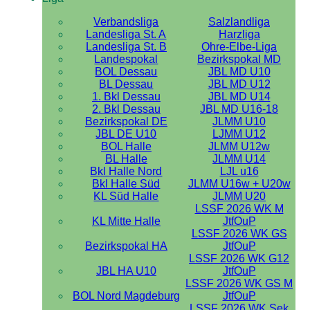
Verbandsliga
Salzlandliga
Landesliga St. A
Harzliga
Landesliga St. B
Ohre-Elbe-Liga
Landespokal
Bezirkspokal MD
BOL Dessau
JBL MD U10
BL Dessau
JBL MD U12
1. Bkl Dessau
JBL MD U14
2. Bkl Dessau
JBL MD U16-18
Bezirkspokal DE
JLMM U10
JBL DE U10
LJMM U12
BOL Halle
JLMM U12w
BL Halle
JLMM U14
Bkl Halle Nord
LJL u16
Bkl Halle Süd
JLMM U16w + U20w
KL Süd Halle
JLMM U20
LSSF 2026 WK M
KL Mitte Halle
JtfOuP
LSSF 2026 WK GS
Bezirkspokal HA
JtfOuP
LSSF 2026 WK G12
JBL HA U10
JtfOuP
LSSF 2026 WK GS M
BOL Nord Magdeburg
JtfOuP
LSSF 2026 WK Sek