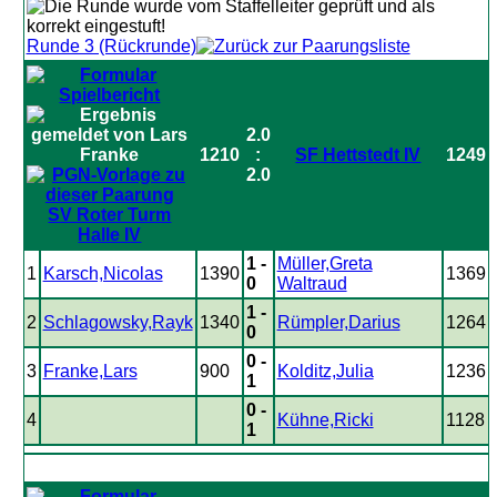
Runde 3 (Rückrunde)
2.0
1210
:
SF Hettstedt IV
1249
2.0
SV Roter Turm
Halle IV
1 -
Müller,Greta
1
Karsch,Nicolas
1390
1369
0
Waltraud
1 -
2
Schlagowsky,Rayk
1340
Rümpler,Darius
1264
0
0 -
3
Franke,Lars
900
Kolditz,Julia
1236
1
0 -
4
Kühne,Ricki
1128
1