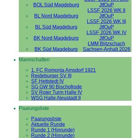
BOL Süd Magdeburg
JtfOuP
LSSF 2026 WK II
BL Nord Magdeburg
JtfOuP
LSSF 2026 WK III
BL Süd Magdeburg
JtfOuP
LSSF 2026 WK IV
BK Nord Magdeburg
JtfOuP
LMM Blitzschach
BK Süd Magdeburg
Sachsen-Anhalt 2026
Mannschaften
1. FC Romonta Amsdorf 1921
Reideburger SV III
SF Hettstedt IV
SG GW 90 Bischofrode
SV Roter Turm Halle IV
WSG Halle-Neustadt II
Paarungsliste
Paarungsliste
Aktuelle Runde
Runde 1 (Hinrunde)
Runde 2 (Hinrunde)