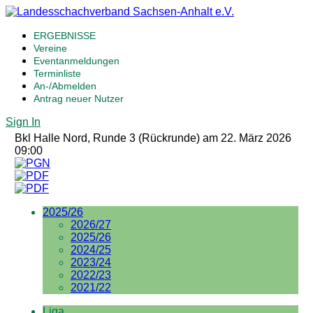
ERGEBNISSE
Vereine
Eventanmeldungen
Terminliste
An-/Abmelden
Antrag neuer Nutzer
Sign In
Bkl Halle Nord, Runde 3 (Rückrunde) am 22. März 2026
09:00
2025/26
2026/27
2025/26
2024/25
2023/24
2022/23
2021/22
Liga