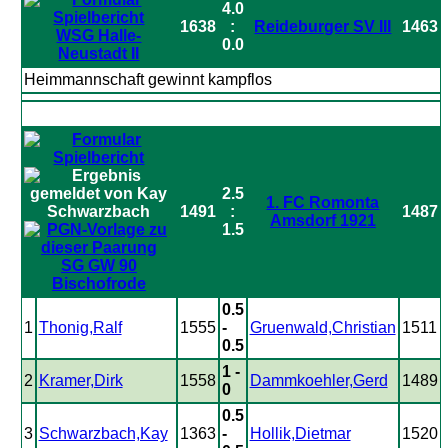
4.0
1638
:
Reideburger SV III
1463
WSG Halle-
0.0
Neustadt II
Heimmannschaft gewinnt kampflos
2.5
1. FC Romonta
1491
:
1487
Amsdorf 1921
1.5
SG GW 90
Bischofrode
0.5
1
Thonig,Ralf
1555
-
Gruenwald,Christian
1511
0.5
1 -
2
Kramer,Dirk
1558
Dammkoehler,Gerd
1489
0
0.5
3
Schwarzbach,Kay
1363
-
Hollik,Dietmar
1520