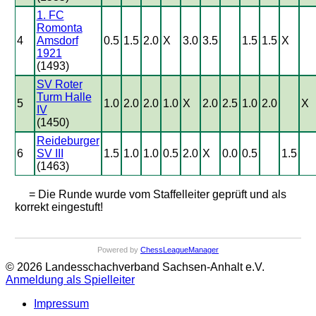
1. FC
Romonta
4
Amsdorf
0.5
1.5
2.0
X
3.0
3.5
1.5
1.5
X
1921
(1493)
SV Roter
Turm Halle
5
1.0
2.0
2.0
1.0
X
2.0
2.5
1.0
2.0
X
IV
(1450)
Reideburger
6
SV III
1.5
1.0
1.0
0.5
2.0
X
0.0
0.5
1.5
(1463)
= Die Runde wurde vom Staffelleiter geprüft und als
korrekt eingestuft!
Powered by
ChessLeagueManager
© 2026 Landesschachverband Sachsen-Anhalt e.V.
Anmeldung als Spielleiter
Impressum