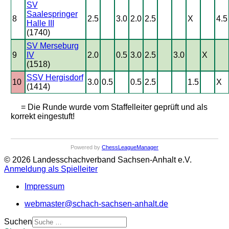
SV
Saalespringer
8
2.5
3.0
2.0
2.5
X
4.5
Halle III
(1740)
SV Merseburg
9
IV
2.0
0.5
3.0
2.5
3.0
X
(1518)
SSV Hergisdorf
10
3.0
0.5
0.5
2.5
1.5
X
(1414)
= Die Runde wurde vom Staffelleiter geprüft und als
korrekt eingestuft!
Powered by
ChessLeagueManager
© 2026 Landesschachverband Sachsen-Anhalt e.V.
Anmeldung als Spielleiter
Impressum
webmaster@schach-sachsen-anhalt.de
Suchen