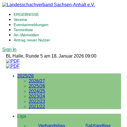
ERGEBNISSE
Vereine
Eventanmeldungen
Terminliste
An-/Abmelden
Antrag neuer Nutzer
Sign In
BL Halle, Runde 5 am 18. Januar 2026 09:00
2025/26
2026/27
2025/26
2024/25
2023/24
2022/23
2021/22
Liga
Verbandsliga
Salzlandliga