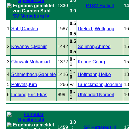
3.0
1330
:
PTSV Halle II
14
3.0
SV Merseburg IV
0.5
1
Suhl,Carsten
1587
-
Dietrich,Wolfgang
16
0.5
0.5
2
Kovanovic,Momir
1442
-
Soliman,Ahmed
15
0.5
0 -
3
Ghriwati,Mohamad
1372
Kuhne,Georg
15
1
1 -
4
Schmerbach,Gabriele
1416
Hoffmann,Heiko
13
0
5
Polivets,Kira
1266
+/-
Brueckmann,Joachim
13
0 -
6
Liebing,Eric Elias
899
Uhlendorf,Norbert
10
1
3.0
1459
:
SF Hettstedt III
15