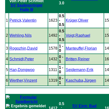
3.0
SV Saalespringer
Halle III
0.5
1
Petrick,Valentin
1623
-
Krüger,Oliver
15
0.5
0.5
2
Wehling,Nils
1492
-
Voigt,Raphael
15
0.5
1 -
3
Rogozhin,David
1578
Manteuffel,Florian
14
0
0 -
4
Schmidt,Peter
1432
Britten,Reiner
16
1
1 -
5
Han,Dongwoo
1311
Seidemann,Erik
14
0
0 -
6
Werther,Vinzent
1319
Kaschuba,Jürgen
14
1
0.5
SV Eintr. Bad
1412
:
16