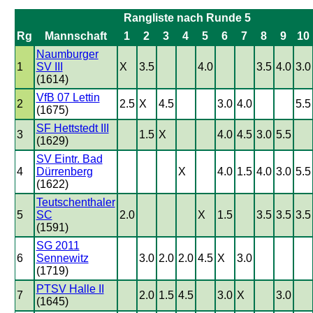
Rangliste nach Runde 5
Rg
Mannschaft
1
2
3
4
5
6
7
8
9
10
Naumburger
1
SV III
X
3.5
4.0
3.5
4.0
3.0
(1614)
VfB 07 Lettin
2
2.5
X
4.5
3.0
4.0
5.5
(1675)
SF Hettstedt III
3
1.5
X
4.0
4.5
3.0
5.5
(1629)
SV Eintr. Bad
4
Dürrenberg
X
4.0
1.5
4.0
3.0
5.5
(1622)
Teutschenthaler
5
SC
2.0
X
1.5
3.5
3.5
3.5
(1591)
SG 2011
6
Sennewitz
3.0
2.0
2.0
4.5
X
3.0
(1719)
PTSV Halle II
7
2.0
1.5
4.5
3.0
X
3.0
(1645)