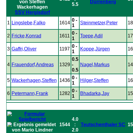
Dürrenberg
5.5
SSV Hergisdorf
0 -
1
Lingslebe,Falko
1614
Steinmetzer,Peter
18
1
0 -
2
Fricke,Konrad
1611
Toepe,Adil
17
1
0 -
3
Gaffri,Oliver
1197
Koppe,Jürgen
16
1
0.5
4
Frauendorf,Andreas
1329
-
Nagel,Markus
14
0.5
0 -
5
Wackerhagen,Steffen
1436
Hilger,Steffen
16
1
0 -
6
Petermann,Frank
1282
Bhadarka,Jay
15
1
4.0
1544
:
Teutschenthaler SC
15
2.0