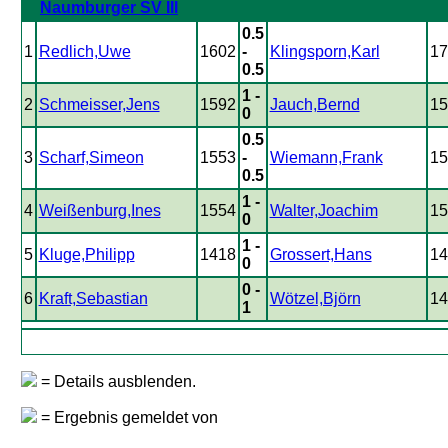
Naumburger SV III
0.5
1
Redlich,Uwe
1602
-
Klingsporn,Karl
17
0.5
1 -
2
Schmeisser,Jens
1592
Jauch,Bernd
15
0
0.5
3
Scharf,Simeon
1553
-
Wiemann,Frank
15
0.5
1 -
4
Weißenburg,Ines
1554
Walter,Joachim
15
0
1 -
5
Kluge,Philipp
1418
Grossert,Hans
14
0
0 -
6
Kraft,Sebastian
Wötzel,Björn
14
1
= Details ausblenden.
= Ergebnis gemeldet von