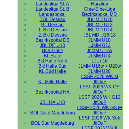
Landesliga St. A
Harzliga
Landesliga St. B
Ohre-Elbe-Liga
Landespokal
Bezirkspokal MD
BOL Dessau
JBL MD U10
BL Dessau
JBL MD U12
1. Bkl Dessau
JBL MD U14
2. Bkl Dessau
JBL MD U16-18
Bezirkspokal DE
JLMM U10
JBL DE U10
LJMM U12
BOL Halle
JLMM U12w
BL Halle
JLMM U14
Bkl Halle Nord
LJL u16
Bkl Halle Süd
JLMM U16w + U20w
KL Süd Halle
JLMM U20
LSSF 2026 WK M
KL Mitte Halle
JtfOuP
LSSF 2026 WK GS
Bezirkspokal HA
JtfOuP
LSSF 2026 WK G12
JBL HA U10
JtfOuP
LSSF 2026 WK GS M
BOL Nord Magdeburg
JtfOuP
LSSF 2026 WK Sek
BOL Süd Magdeburg
JtfOuP
LSSF 2026 WK II