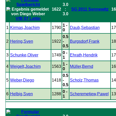
3.0
1622
:
SG 2011 Sennewitz
16
3.0
VfB 07 Lettin
1 -
1
Kirmas,Joachim
1790
Daub,Sebastian
17
0
0.5
2
Hering,Sven
1922
-
Burgsdorf,Frank
18
0.5
0 -
3
Schunke,Oliver
1749
Ehrath,Hendrik
17
1
1 -
4
Weigelt,Joachim
1563
Müller,Bernd
16
0
0.5
5
Weber,Diego
1418
-
Scholz,Thomas
14
0.5
0 -
6
Helbig,Sven
1288
Scheremetjew,Pawel
13
1