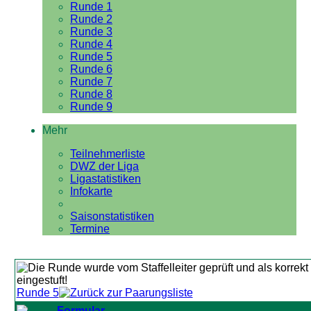
Runde 1
Runde 2
Runde 3
Runde 4
Runde 5
Runde 6
Runde 7
Runde 8
Runde 9
Mehr
Teilnehmerliste
DWZ der Liga
Ligastatistiken
Infokarte
Saisonstatistiken
Termine
Runde 5