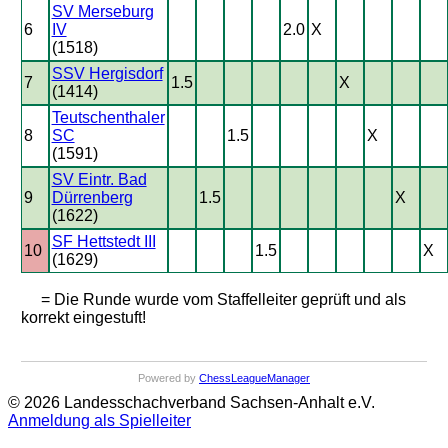
SV Merseburg
6
IV
2.0
X
(1518)
SSV Hergisdorf
7
1.5
X
(1414)
Teutschenthaler
8
SC
1.5
X
(1591)
SV Eintr. Bad
9
Dürrenberg
1.5
X
(1622)
SF Hettstedt III
10
1.5
X
(1629)
= Die Runde wurde vom Staffelleiter geprüft und als
korrekt eingestuft!
Powered by
ChessLeagueManager
© 2026 Landesschachverband Sachsen-Anhalt e.V.
Anmeldung als Spielleiter