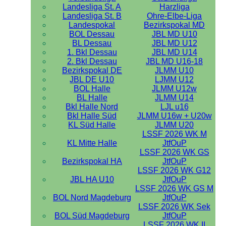
Landesliga St. A
Harzliga
Landesliga St. B
Ohre-Elbe-Liga
Landespokal
Bezirkspokal MD
BOL Dessau
JBL MD U10
BL Dessau
JBL MD U12
1. Bkl Dessau
JBL MD U14
2. Bkl Dessau
JBL MD U16-18
Bezirkspokal DE
JLMM U10
JBL DE U10
LJMM U12
BOL Halle
JLMM U12w
BL Halle
JLMM U14
Bkl Halle Nord
LJL u16
Bkl Halle Süd
JLMM U16w + U20w
KL Süd Halle
JLMM U20
LSSF 2026 WK M
KL Mitte Halle
JtfOuP
LSSF 2026 WK GS
Bezirkspokal HA
JtfOuP
LSSF 2026 WK G12
JBL HA U10
JtfOuP
LSSF 2026 WK GS M
BOL Nord Magdeburg
JtfOuP
LSSF 2026 WK Sek
BOL Süd Magdeburg
JtfOuP
LSSF 2026 WK II