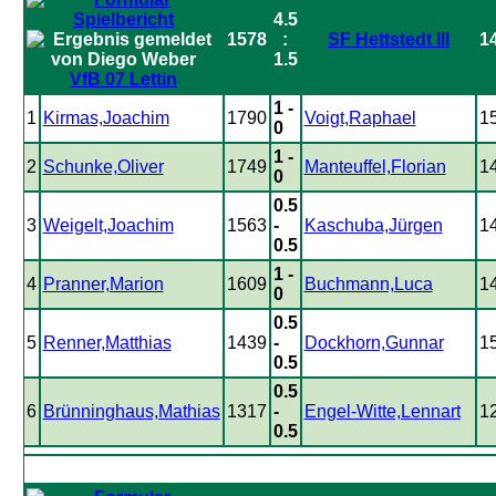
4.5
1578
:
SF Hettstedt III
1
1.5
VfB 07 Lettin
1 -
1
Kirmas,Joachim
1790
Voigt,Raphael
1
0
1 -
2
Schunke,Oliver
1749
Manteuffel,Florian
1
0
0.5
3
Weigelt,Joachim
1563
-
Kaschuba,Jürgen
1
0.5
1 -
4
Pranner,Marion
1609
Buchmann,Luca
1
0
0.5
5
Renner,Matthias
1439
-
Dockhorn,Gunnar
1
0.5
0.5
6
Brünninghaus,Mathias
1317
-
Engel-Witte,Lennart
1
0.5