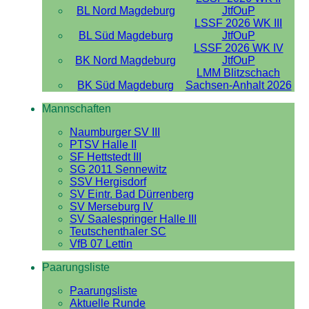
BL Nord Magdeburg
JtfOuP
LSSF 2026 WK III
BL Süd Magdeburg
JtfOuP
LSSF 2026 WK IV
BK Nord Magdeburg
JtfOuP
LMM Blitzschach
BK Süd Magdeburg
Sachsen-Anhalt 2026
Mannschaften
Naumburger SV III
PTSV Halle II
SF Hettstedt III
SG 2011 Sennewitz
SSV Hergisdorf
SV Eintr. Bad Dürrenberg
SV Merseburg IV
SV Saalespringer Halle III
Teutschenthaler SC
VfB 07 Lettin
Paarungsliste
Paarungsliste
Aktuelle Runde