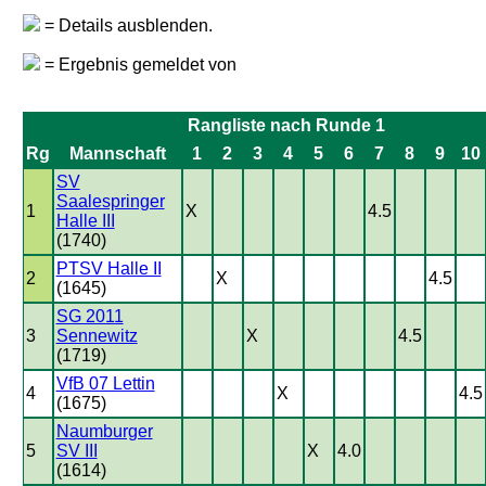
= Details ausblenden.
= Ergebnis gemeldet von
Rangliste nach Runde 1
Rg
Mannschaft
1
2
3
4
5
6
7
8
9
10
SV
Saalespringer
1
X
4.5
Halle III
(1740)
PTSV Halle II
2
X
4.5
(1645)
SG 2011
3
Sennewitz
X
4.5
(1719)
VfB 07 Lettin
4
X
4.5
(1675)
Naumburger
5
SV III
X
4.0
(1614)