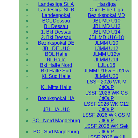
Landesliga St. A
Harzliga
Landesliga St. B
Ohre-Elbe-Liga
Landespokal
Bezirkspokal MD
BOL Dessau
JBL MD U10
BL Dessau
JBL MD U12
1. Bkl Dessau
JBL MD U14
2. Bkl Dessau
JBL MD U16-18
Bezirkspokal DE
JLMM U10
JBL DE U10
LJMM U12
BOL Halle
JLMM U12w
BL Halle
JLMM U14
Bkl Halle Nord
LJL u16
Bkl Halle Süd
JLMM U16w + U20w
KL Süd Halle
JLMM U20
LSSF 2026 WK M
KL Mitte Halle
JtfOuP
LSSF 2026 WK GS
Bezirkspokal HA
JtfOuP
LSSF 2026 WK G12
JBL HA U10
JtfOuP
LSSF 2026 WK GS M
BOL Nord Magdeburg
JtfOuP
LSSF 2026 WK Sek
BOL Süd Magdeburg
JtfOuP
LSSF 2026 WK II