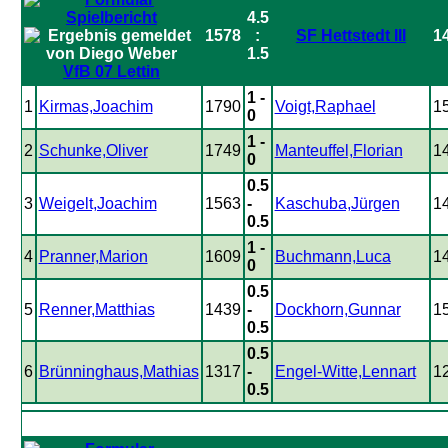
4.5
1578
:
SF Hettstedt III
1
1.5
VfB 07 Lettin
1 -
1
Kirmas,Joachim
1790
Voigt,Raphael
1
0
1 -
2
Schunke,Oliver
1749
Manteuffel,Florian
1
0
0.5
3
Weigelt,Joachim
1563
-
Kaschuba,Jürgen
1
0.5
1 -
4
Pranner,Marion
1609
Buchmann,Luca
1
0
0.5
5
Renner,Matthias
1439
-
Dockhorn,Gunnar
1
0.5
0.5
6
Brünninghaus,Mathias
1317
-
Engel-Witte,Lennart
1
0.5