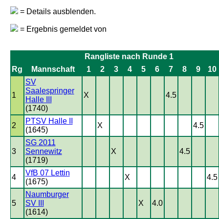
= Details ausblenden.
= Ergebnis gemeldet von
Rangliste nach Runde 1
Rg
Mannschaft
1
2
3
4
5
6
7
8
9
10
SV
Saalespringer
1
X
4.5
Halle III
(1740)
PTSV Halle II
2
X
4.5
(1645)
SG 2011
3
Sennewitz
X
4.5
(1719)
VfB 07 Lettin
4
X
4.5
(1675)
Naumburger
5
SV III
X
4.0
(1614)