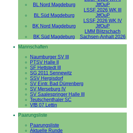
BL Nord Magdeburg
JtfOuP
LSSF 2026 WK III
BL Süd Magdeburg
JtfOuP
LSSF 2026 WK IV
BK Nord Magdeburg
JtfOuP
LMM Blitzschach
BK Süd Magdeburg
Sachsen-Anhalt 2026
Mannschaften
Naumburger SV III
PTSV Halle II
SF Hettstedt III
SG 2011 Sennewitz
SSV Hergisdorf
SV Eintr. Bad Dürrenberg
SV Merseburg IV
SV Saalespringer Halle III
Teutschenthaler SC
VfB 07 Lettin
Paarungsliste
Paarungsliste
Aktuelle Runde