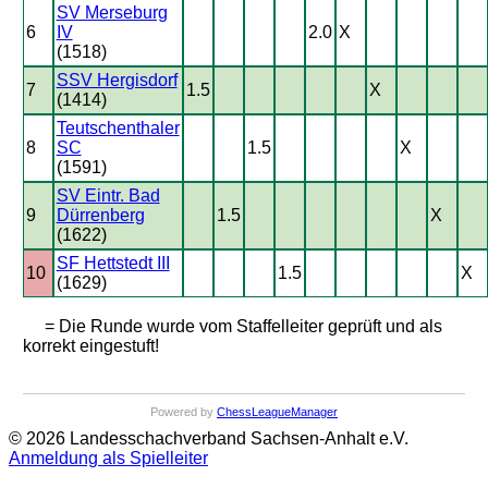
SV Merseburg
6
IV
2.0
X
(1518)
SSV Hergisdorf
7
1.5
X
(1414)
Teutschenthaler
8
SC
1.5
X
(1591)
SV Eintr. Bad
9
Dürrenberg
1.5
X
(1622)
SF Hettstedt III
10
1.5
X
(1629)
= Die Runde wurde vom Staffelleiter geprüft und als
korrekt eingestuft!
Powered by
ChessLeagueManager
© 2026 Landesschachverband Sachsen-Anhalt e.V.
Anmeldung als Spielleiter