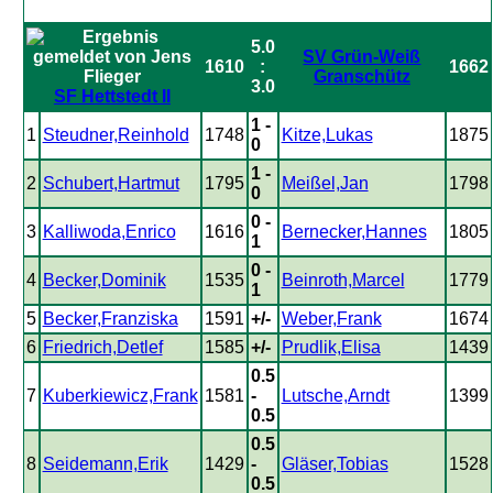
5.0
SV Grün-Weiß
1610
:
1662
Granschütz
3.0
SF Hettstedt II
1 -
1
Steudner,Reinhold
1748
Kitze,Lukas
1875
0
1 -
2
Schubert,Hartmut
1795
Meißel,Jan
1798
0
0 -
3
Kalliwoda,Enrico
1616
Bernecker,Hannes
1805
1
0 -
4
Becker,Dominik
1535
Beinroth,Marcel
1779
1
5
Becker,Franziska
1591
+/-
Weber,Frank
1674
6
Friedrich,Detlef
1585
+/-
Prudlik,Elisa
1439
0.5
7
Kuberkiewicz,Frank
1581
-
Lutsche,Arndt
1399
0.5
0.5
8
Seidemann,Erik
1429
-
Gläser,Tobias
1528
0.5