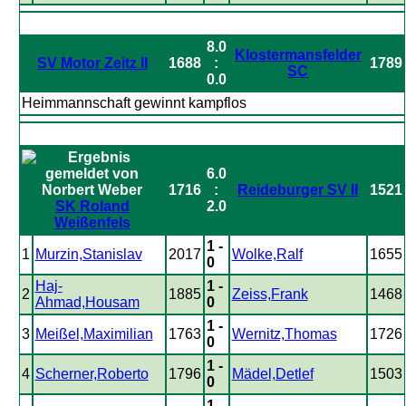
8.0
Klostermansfelder
SV Motor Zeitz II
1688
:
1789
SC
0.0
Heimmannschaft gewinnt kampflos
6.0
1716
:
Reideburger SV II
1521
SK Roland
2.0
Weißenfels
1 -
1
Murzin,Stanislav
2017
Wolke,Ralf
1655
0
Haj-
1 -
2
1885
Zeiss,Frank
1468
Ahmad,Housam
0
1 -
3
Meißel,Maximilian
1763
Wernitz,Thomas
1726
0
1 -
4
Scherner,Roberto
1796
Mädel,Detlef
1503
0
1 -