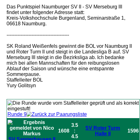
Das Punktspiel Naumburger SV II - SV Merseburg III
findet unter folgender Adresse statt:
Kreis-Volkshochschule Burgenland, Seminarstraße 1,
06618 Naumburg.
----------------------------------------
SK Roland Weißenfels gewinnt die BOL vor Naumburg II
und Roter Turm II und steigt in die Landesliga B auf. SV
Merseburg III steigt in die Bezirksliga ab. Ich bedanke
mich bei allen Mannschaften für den reibungslosen
Ablauf der Saison und wünsche eine entspannte
Sommerpause.
Staffelleiter BOL
Yury Golitsyn
Runde 9
3.5
SV Roter Turm
1608
:
1596
Halle II
4.5
SV Sangerhausen II