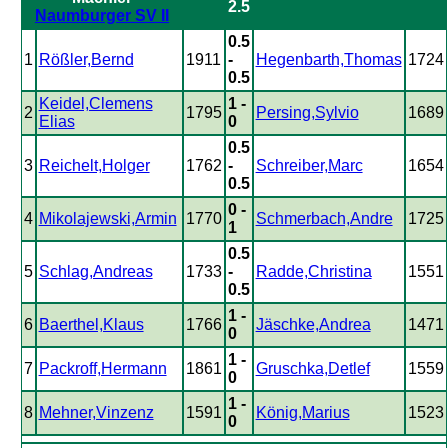
2.5
Naumburger SV II
0.5
1
Rößler,Bernd
1911
-
Hegenbarth,Thomas
1724
0.5
Keidel,Clemens
1 -
2
1795
Persing,Sylvio
1689
Elias
0
0.5
3
Reichelt,Holger
1762
-
Schreiber,Marc
1654
0.5
0 -
4
Mikolajewski,Armin
1770
Schmerbach,Andre
1725
1
0.5
5
Schlag,Andreas
1733
-
Radde,Christina
1551
0.5
1 -
6
Baerthel,Klaus
1766
Jäschke,Andrea
1471
0
1 -
7
Packroff,Hermann
1861
Gruschka,Detlef
1559
0
1 -
8
Mehner,Vinzenz
1591
König,Marius
1523
0