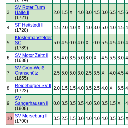
SV Roter Turm
3
Halle II
2.0
1.5
X
4.0
8.0
4.5
3.0
6.5
4.5
6
(1721)
SF Hettstedt II
4
4.5
2.0
4.0
X
4.0
3.0
5.0
4.0
4.5
4
(1728)
Klostermansfelder
5
SC
5.0
4.5
0.0
4.0
X
0.0
5.5
4.5
4.0
4
(1789)
SV Motor Zeitz II
6
3.5
4.0
3.5
5.0
8.0
X
4.5
5.5
3.0
4
(1688)
SV Grün-Weiß
7
Granschütz
2.5
5.0
5.0
3.0
2.5
3.5
X
4.0
4.5
4
(1655)
Reideburger SV II
8
2.0
1.5
1.5
4.0
3.5
2.5
4.0
X
6.5
4
(1723)
SV
9
Sangerhausen II
0.0
3.5
3.5
3.5
4.0
5.0
3.5
1.5
X
4
(1808)
SV Merseburg III
10
3.5
2.5
1.5
3.0
4.0
4.0
4.0
3.5
3.5
(1700)