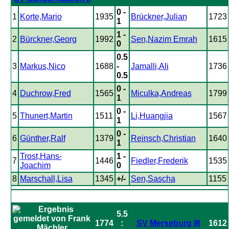
0 -
1
Korte,Mario
1935
Brückner,Julian
1723
1
1 -
2
Bürckner,Georg
1992
Sen,Nazim Emrah
1615
0
0.5
3
Markus,Nico
1688
-
Jamalli,Ali
1736
0.5
0 -
4
Duchrow,Fred
1565
Miculka,Andreas
1799
1
0 -
5
Thunert,Martin
1511
Li,Huangjia
1567
1
0 -
6
Günther,Ralf
1379
Reinsch,Christian
1640
1
Trost,Hans-
1 -
7
1446
Fiedler,Frederik
1535
Joachim
0
8
Marschall,Lisa
1345
+/-
Sen,Sascha
1155
5.5
1774
:
SV Merseburg III
1612