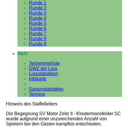
Runde 1
Runde 2
Runde 3
Runde 4
Runde 5
Runde 6
Runde 7
Runde 8
Runde 9
Mehr
Teilnehmerliste
DWZ der Liga
Ligastatistiken
Infokarte
Saisonstatistiken
Termine
Hinweis des Staffelleiters
Die Begegnung SV Motor Zeitz II - Klostermansfelder SC
wurde aufgrund einer unzureichenden Anzahl von
Spielern bei den Gästen kampflos entschieden.