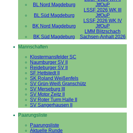
BL Nord Magdeburg
JtfOuP
LSSF 2026 WK III
BL Süd Magdeburg
JtfOuP
LSSF 2026 WK IV
BK Nord Magdeburg
JtfOuP
LMM Blitzschach
BK Süd Magdeburg
Sachsen-Anhalt 2026
Mannschaften
Klostermansfelder SC
Naumburger SV II
Reideburger SV II
SF Hettstedt II
SK Roland Weißenfels
SV Grün-Weiß Granschütz
SV Merseburg III
SV Motor Zeitz II
SV Roter Turm Halle II
SV Sangerhausen II
Paarungsliste
Paarungsliste
Aktuelle Runde