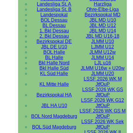
Landesliga St. A
Harzliga
Landesliga St. B
Ohre-Elbe-Liga
Landespokal
Bezirkspokal MD
BOL Dessau
JBL MD U10
BL Dessau
JBL MD U12
1. Bkl Dessau
JBL MD U14
2. Bkl Dessau
JBL MD U16-18
Bezirkspokal DE
JLMM U10
JBL DE U10
LJMM U12
BOL Halle
JLMM U12w
BL Halle
JLMM U14
Bkl Halle Nord
LJL u16
Bkl Halle Süd
JLMM U16w + U20w
KL Süd Halle
JLMM U20
LSSF 2026 WK M
KL Mitte Halle
JtfOuP
LSSF 2026 WK GS
Bezirkspokal HA
JtfOuP
LSSF 2026 WK G12
JBL HA U10
JtfOuP
LSSF 2026 WK GS M
BOL Nord Magdeburg
JtfOuP
LSSF 2026 WK Sek
BOL Süd Magdeburg
JtfOuP
LSSF 2026 WK II