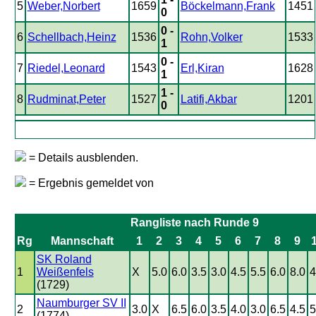
5
Weber,Norbert
1659
Böckelmann,Frank
1451
0
0 -
6
Schellbach,Heinz
1536
Rohn,Volker
1533
1
0 -
7
Riedel,Leonard
1543
Erl,Kiran
1628
1
1 -
8
Rudminat,Peter
1527
Latifi,Akbar
1201
0
= Details ausblenden.
= Ergebnis gemeldet von
Rangliste nach Runde 9
Rg
Mannschaft
1
2
3
4
5
6
7
8
9
SK Roland
1
Weißenfels
X
5.0
6.0
3.5
3.0
4.5
5.5
6.0
8.0
4
(1729)
Naumburger SV II
2
3.0
X
6.5
6.0
3.5
4.0
3.0
6.5
4.5
5
(1774)