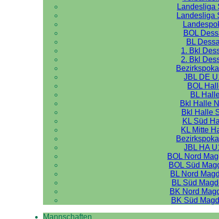
Landesliga 
Landesliga 
Landespo
BOL Dess
BL Dess
1. Bkl Des
2. Bkl Des
Bezirkspoka
JBL DE U
BOL Hal
BL Hall
Bkl Halle 
Bkl Halle 
KL Süd Ha
KL Mitte H
Bezirkspoka
JBL HA U
BOL Nord Mag
BOL Süd Mag
BL Nord Mag
BL Süd Magd
BK Nord Mag
BK Süd Magd
Mannschaften