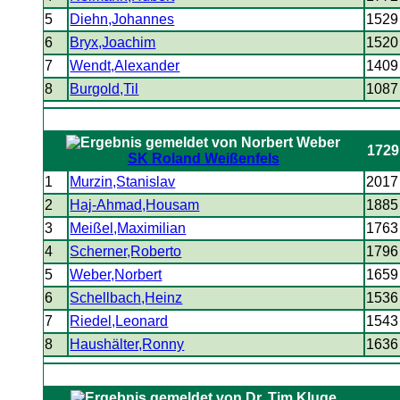
5
Diehn,Johannes
1529
6
Bryx,Joachim
1520
7
Wendt,Alexander
1409
8
Burgold,Til
1087
1729
SK Roland Weißenfels
1
Murzin,Stanislav
2017
2
Haj-Ahmad,Housam
1885
3
Meißel,Maximilian
1763
4
Scherner,Roberto
1796
5
Weber,Norbert
1659
6
Schellbach,Heinz
1536
7
Riedel,Leonard
1543
8
Haushälter,Ronny
1636