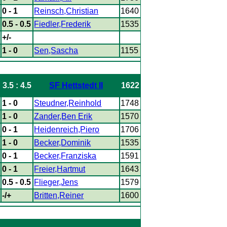
0 - 1
Reinsch,Christian
1640
0.5 - 0.5
Fiedler,Frederik
1535
+/-
1 - 0
Sen,Sascha
1155
3.5 : 4.5
SF Hettstedt II
1622
1 - 0
Steudner,Reinhold
1748
1 - 0
Zander,Ben Erik
1570
0 - 1
Heidenreich,Piero
1706
1 - 0
Becker,Dominik
1535
0 - 1
Becker,Franziska
1591
0 - 1
Freier,Hartmut
1643
0.5 - 0.5
Flieger,Jens
1579
-/+
Britten,Reiner
1600