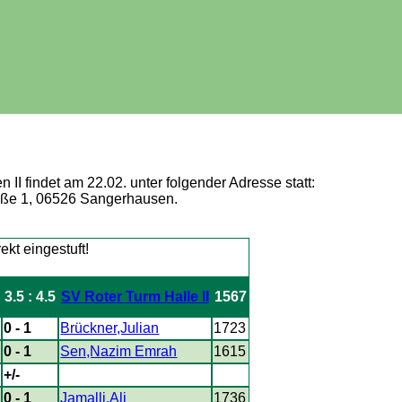
I findet am 22.02. unter folgender Adresse statt:
aße 1, 06526 Sangerhausen.
3.5 : 4.5
SV Roter Turm Halle II
1567
0 - 1
Brückner,Julian
1723
0 - 1
Sen,Nazim Emrah
1615
+/-
0 - 1
Jamalli,Ali
1736