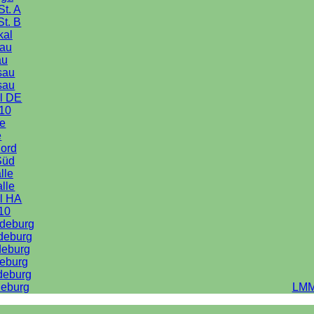
St. A
St. B
kal
au
au
sau
sau
l DE
10
le
e
Nord
Süd
lle
alle
l HA
10
deburg
deburg
deburg
eburg
deburg
eburg
LMM