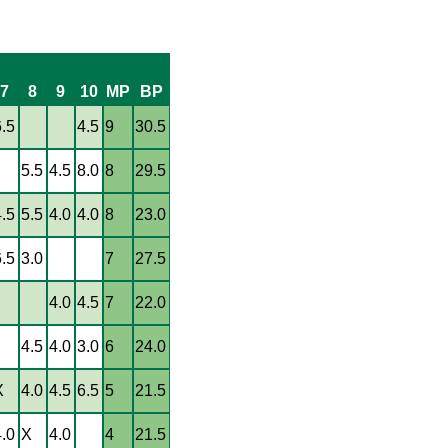
7
8
9
10
MP
BP
6.5
4.5
9
30.5
5.5
4.5
8.0
8
29.5
4.5
5.5
4.0
4.0
8
23.0
6.5
3.0
7
27.5
4.0
4.5
7
22.0
4.5
4.0
3.0
6
24.0
X
4.0
4.5
6.5
5
21.5
4.0
X
4.0
4
21.5