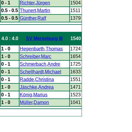
0 - 1
Richter,Jürgen
1504
0.5 - 0.5
Thunert,Martin
1511
0.5 - 0.5
Günther,Ralf
1379
4.0 : 4.0
SV Merseburg III
1540
1 - 0
Hegenbarth,Thomas
1724
1 - 0
Schreiber,Marc
1654
0 - 1
Schmerbach,Andre
1725
0 - 1
Schellhardt,Michael
1633
0 - 1
Radde,Christina
1551
1 - 0
Jäschke,Andrea
1471
0 - 1
König,Marius
1523
1 - 0
Müller,Damon
1041