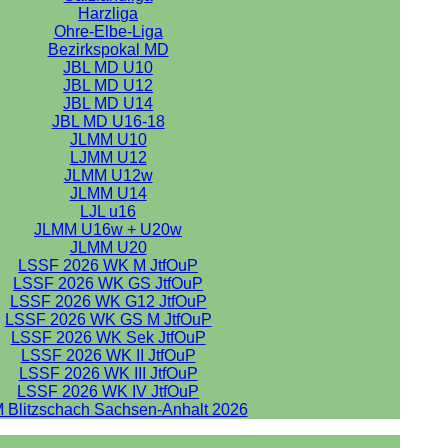
Harzliga
Ohre-Elbe-Liga
Bezirkspokal MD
JBL MD U10
JBL MD U12
JBL MD U14
JBL MD U16-18
JLMM U10
LJMM U12
JLMM U12w
JLMM U14
LJL u16
JLMM U16w + U20w
JLMM U20
LSSF 2026 WK M JtfOuP
LSSF 2026 WK GS JtfOuP
LSSF 2026 WK G12 JtfOuP
LSSF 2026 WK GS M JtfOuP
LSSF 2026 WK Sek JtfOuP
LSSF 2026 WK II JtfOuP
LSSF 2026 WK III JtfOuP
LSSF 2026 WK IV JtfOuP
 Blitzschach Sachsen-Anhalt 2026