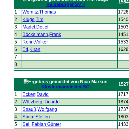
1564
Reideburger SV II
1
Wernitz,Thomas
1726
2
Kluge,Tim
1540
3
Mädel,Detlef
1503
4
Böckelmann,Frank
1451
5
Rohn,Volker
1533
6
Erl,Kiran
1628
7
8
1527
Klostermansfelder SC
1
Eckert,David
1717
2
Würzberg,Ricardo
1874
3
Strauß,Wolfgang
1737
4
Simm,Steffen
1803
5
Sell,Fabian Günter
1433