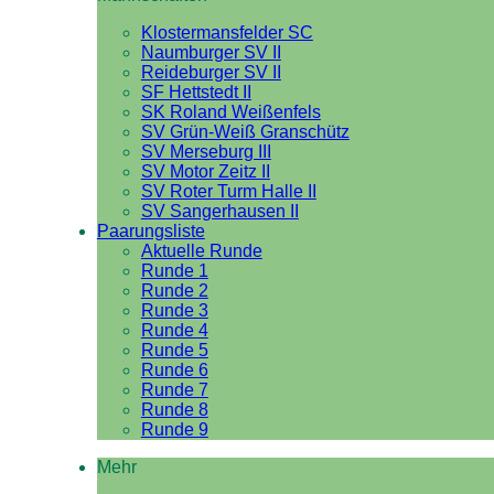
Klostermansfelder SC
Naumburger SV II
Reideburger SV II
SF Hettstedt II
SK Roland Weißenfels
SV Grün-Weiß Granschütz
SV Merseburg III
SV Motor Zeitz II
SV Roter Turm Halle II
SV Sangerhausen II
Paarungsliste
Aktuelle Runde
Runde 1
Runde 2
Runde 3
Runde 4
Runde 5
Runde 6
Runde 7
Runde 8
Runde 9
Mehr