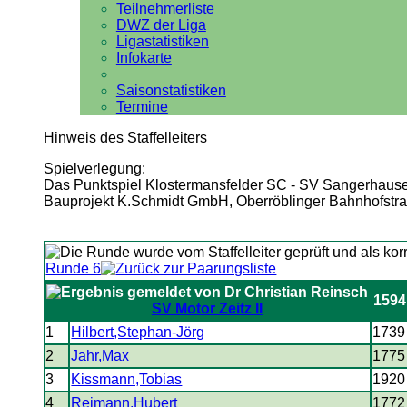
Teilnehmerliste
DWZ der Liga
Ligastatistiken
Infokarte
Saisonstatistiken
Termine
Hinweis des Staffelleiters
Spielverlegung:
Das Punktspiel Klostermansfelder SC - SV Sangerhausen I
Bauprojekt K.Schmidt GmbH, Oberröblinger Bahnhofstr
Runde 6
1594
SV Motor Zeitz II
1
Hilbert,Stephan-Jörg
1739
2
Jahr,Max
1775
3
Kissmann,Tobias
1920
4
Reimann,Hubert
1772