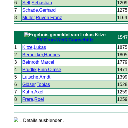
6
Sell,Sebastian
1209
7
Schade,Gerhard
1275
8
Müller,Ruven Franz
1164
1547
SV Grün-Weiß Granschütz
1
Kitze,Lukas
1875
2
Bernecker,Hannes
1805
3
Beinroth,Marcel
1779
4
Prudlik,Finn Olmse
1471
5
Lutsche,Arndt
1399
6
Gläser,Tobias
1528
7
Kuhn,Axel
1259
8
Frere,Roel
1259
= Details ausblenden.