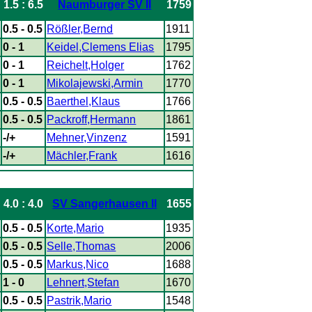
1.5 : 6.5
Naumburger SV II
1759
0.5 - 0.5
Rößler,Bernd
1911
0 - 1
Keidel,Clemens Elias
1795
0 - 1
Reichelt,Holger
1762
0 - 1
Mikolajewski,Armin
1770
0.5 - 0.5
Baerthel,Klaus
1766
0.5 - 0.5
Packroff,Hermann
1861
-/+
Mehner,Vinzenz
1591
-/+
Mächler,Frank
1616
4.0 : 4.0
SV Sangerhausen II
1655
0.5 - 0.5
Korte,Mario
1935
0.5 - 0.5
Selle,Thomas
2006
0.5 - 0.5
Markus,Nico
1688
1 - 0
Lehnert,Stefan
1670
0.5 - 0.5
Pastrik,Mario
1548