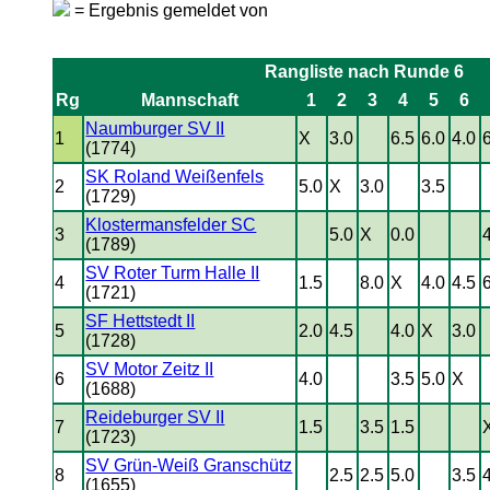
= Ergebnis gemeldet von
Rangliste nach Runde 6
Rg
Mannschaft
1
2
3
4
5
6
Naumburger SV II
1
X
3.0
6.5
6.0
4.0
(1774)
SK Roland Weißenfels
2
5.0
X
3.0
3.5
(1729)
Klostermansfelder SC
3
5.0
X
0.0
(1789)
SV Roter Turm Halle II
4
1.5
8.0
X
4.0
4.5
(1721)
SF Hettstedt II
5
2.0
4.5
4.0
X
3.0
(1728)
SV Motor Zeitz II
6
4.0
3.5
5.0
X
(1688)
Reideburger SV II
7
1.5
3.5
1.5
(1723)
SV Grün-Weiß Granschütz
8
2.5
2.5
5.0
3.5
(1655)