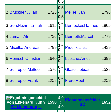
0.5
0.5
2
Brückner,Julian
1723
-
Meißel,Jan
1798
0.5
0 -
3
Sen,Nazim Emrah
1615
Bernecker,Hannes
1805
1
0 -
4
Jamalli,Ali
1736
Beinroth,Marcel
1779
1
1 -
5
Miculka,Andreas
1799
Prudlik,Elisa
1439
0
1 -
6
Reinsch,Christian
1640
Lutsche,Arndt
1399
0
0 -
7
Schröpfer,Matteo
1576
Gläser,Tobias
1528
1
0 -
8
Schröpfer,Frank
1258
Frere,Roel
1259
1
4.0
Klostermansfelder
1598
:
1652
SC
SV Merseburg III
4.0