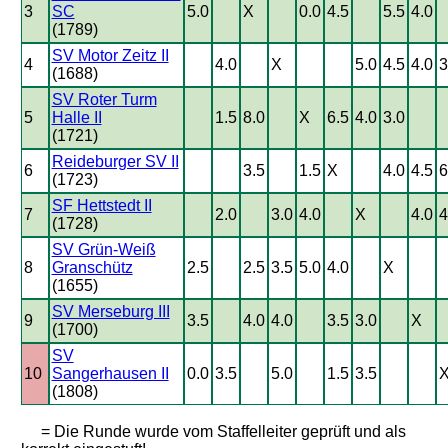
3
SC
5.0
X
0.0
4.5
5.5
4.0
(1789)
SV Motor Zeitz II
4
4.0
X
5.0
4.5
4.0
3
(1688)
SV Roter Turm
5
Halle II
1.5
8.0
X
6.5
4.0
3.0
(1721)
Reideburger SV II
6
3.5
1.5
X
4.0
4.5
6
(1723)
SF Hettstedt II
7
2.0
3.0
4.0
X
4.0
4
(1728)
SV Grün-Weiß
8
Granschütz
2.5
2.5
3.5
5.0
4.0
X
(1655)
SV Merseburg III
9
3.5
4.0
4.0
3.5
3.0
X
(1700)
SV
10
Sangerhausen II
0.0
3.5
5.0
1.5
3.5
(1808)
= Die Runde wurde vom Staffelleiter geprüft und als