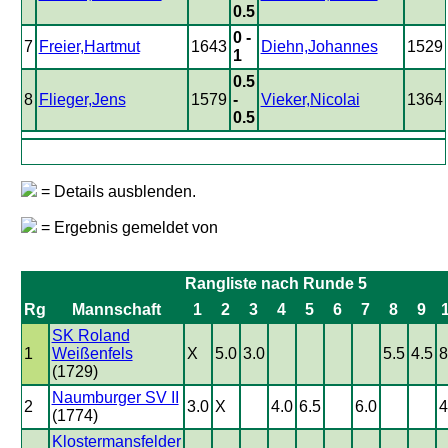
0.5
0 -
7
Freier,Hartmut
1643
Diehn,Johannes
1529
1
0.5
8
Flieger,Jens
1579
-
Vieker,Nicolai
1364
0.5
= Details ausblenden.
= Ergebnis gemeldet von
Rangliste nach Runde 5
Rg
Mannschaft
1
2
3
4
5
6
7
8
9
SK Roland
1
Weißenfels
X
5.0
3.0
5.5
4.5
8
(1729)
Naumburger SV II
2
3.0
X
4.0
6.5
6.0
4
(1774)
Klostermansfelder