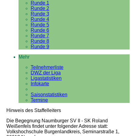
Runde 1
Runde 2
Runde 3
Runde 4
Runde 5
Runde 6
Runde 7
Runde 8
Runde 9
Mehr
Teilnehmerliste
DWZ der Liga
Ligastatistiken
Infokarte
Saisonstatistiken
Termine
Hinweis des Staffelleiters
Die Begegnung Naumburger SV II - SK Roland
Weißenfels findet unter folgender Adresse statt:
Volkshochschule Burgenlandkreis, Seminarstraße 1,