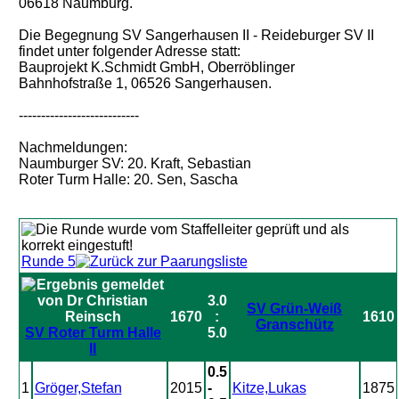
06618 Naumburg.
Die Begegnung SV Sangerhausen II - Reideburger SV II
findet unter folgender Adresse statt:
Bauprojekt K.Schmidt GmbH, Oberröblinger
Bahnhofstraße 1, 06526 Sangerhausen.
---------------------------
Nachmeldungen:
Naumburger SV: 20. Kraft, Sebastian
Roter Turm Halle: 20. Sen, Sascha
Runde 5
3.0
SV Grün-Weiß
1670
:
1610
Granschütz
SV Roter Turm Halle
5.0
II
0.5
1
Gröger,Stefan
2015
-
Kitze,Lukas
1875