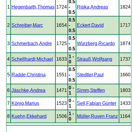
0.5
1
Hegenbarth,Thomas
1724
-
Ripka,Andreas
1824
0.5
0.5
2
Schreiber,Marc
1654
-
Eckert,David
1717
0.5
0.5
3
Schmerbach,Andre
1725
-
Würzberg,Ricardo
1874
0.5
1 -
4
Schellhardt,Michael
1633
Strauß,Wolfgang
1737
0
0.5
5
Radde,Christina
1551
-
Stedtler,Paul
1660
0.5
0 -
6
Jäschke,Andrea
1471
Simm,Steffen
1803
1
0 -
7
König,Marius
1523
Sell,Fabian Günter
1433
1
1 -
8
Kuehn,Ekkehard
1506
Müller,Ruven Franz
1164
0