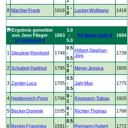
1
1 -
8
Mächler,Frank
1616
Locker,Wolfgang
1416
0
3.0
1663
:
SV Motor Zeitz II
1684
SF Hettstedt II
5.0
0.5
Hilbert,Stephan-
1
Steudner,Reinhold
1748
-
1739
Jörg
0.5
1 -
2
Schubert,Hartmut
1795
Meyer,Jessica
1605
0
0.5
3
Zander,Luca
1705
-
Jahr,Max
1775
0.5
0 -
4
Heidenreich,Piero
1706
Kissmann,Tobias
1920
1
0 -
5
Becker,Dominik
1535
Richter,Thomas
1768
1
0.5
6
Becker,Franziska
1591
-
Reimann,Hubert
1772