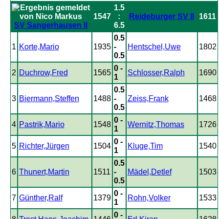
1.5
1547
:
Reideburger SV II
1611
SV Sangerhausen II
6.5
0.5
1
Korte,Mario
1935
-
Hentschel,Uwe
1802
0.5
0 -
2
Duchrow,Fred
1565
Schlosser,Ralph
1690
1
0.5
3
Biermann,Steffen
1488
-
Zeiss,Frank
1468
0.5
0 -
4
Pastrik,Mario
1548
Wernitz,Thomas
1726
1
0 -
5
Richter,Jürgen
1504
Kluge,Tim
1540
1
0.5
6
Thunert,Martin
1511
-
Mädel,Detlef
1503
0.5
0 -
7
Günther,Ralf
1379
Rohn,Volker
1533
1
0 -