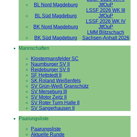
BL Nord Magdeburg
JtfOuP
LSSF 2026 WK III
BL Süd Magdeburg
JtfOuP
LSSF 2026 WK IV
BK Nord Magdeburg
JtfOuP
LMM Blitzschach
BK Süd Magdeburg
Sachsen-Anhalt 2026
Mannschaften
Klostermansfelder SC
Naumburger SV II
Reideburger SV II
SF Hettstedt II
SK Roland Weißenfels
SV Grün-Weiß Granschütz
SV Merseburg III
SV Motor Zeitz II
SV Roter Turm Halle II
SV Sangerhausen II
Paarungsliste
Paarungsliste
Aktuelle Runde