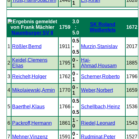
8
Trost,Hans-Joachim
1446
Erl,Kiran
1628
1
3.0
SK Roland
1759
:
1672
Weißenfels
Naumburger SV II
5.0
0.5
1
Rößler,Bernd
1911
-
Murzin,Stanislav
2017
0.5
Keidel,Clemens
0 -
Haj-
2
1795
1885
Elias
1
Ahmad,Housam
0 -
3
Reichelt,Holger
1762
Scherner,Roberto
1796
1
0 -
4
Mikolajewski,Armin
1770
Weber,Norbert
1659
1
0.5
5
Baerthel,Klaus
1766
-
Schellbach,Heinz
1536
0.5
1 -
6
Packroff,Hermann
1861
Riedel,Leonard
1543
0
0 -
7
Mehner,Vinzenz
1591
Rudminat,Peter
1527