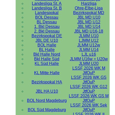
Landesliga St. A
Harzliga
Landesliga St. B
Ohre-Elbe-Liga
Landespokal
Bezirkspokal MD
BOL Dessau
JBL MD U10
BL Dessau
JBL MD U12
1. Bkl Dessau
JBL MD U14
2. Bkl Dessau
JBL MD U16-18
Bezirkspokal DE
JLMM U10
JBL DE U10
LJMM U12
BOL Halle
JLMM U12w
BL Halle
JLMM U14
Bkl Halle Nord
LJL u16
Bkl Halle Süd
JLMM U16w + U20w
KL Süd Halle
JLMM U20
LSSF 2026 WK M
KL Mitte Halle
JtfOuP
LSSF 2026 WK GS
Bezirkspokal HA
JtfOuP
LSSF 2026 WK G12
JBL HA U10
JtfOuP
LSSF 2026 WK GS M
BOL Nord Magdeburg
JtfOuP
LSSF 2026 WK Sek
BOL Süd Magdeburg
JtfOuP
LSSF 2026 WK II