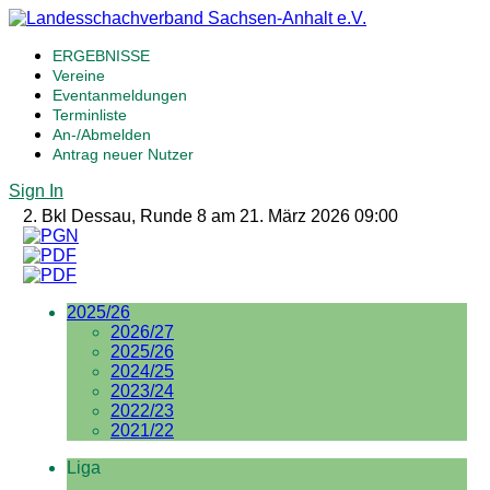
ERGEBNISSE
Vereine
Eventanmeldungen
Terminliste
An-/Abmelden
Antrag neuer Nutzer
Sign In
2. Bkl Dessau, Runde 8 am 21. März 2026 09:00
2025/26
2026/27
2025/26
2024/25
2023/24
2022/23
2021/22
Liga