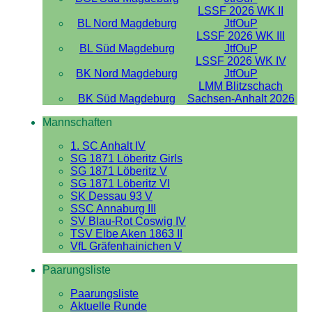
LSSF 2026 WK II
BL Nord Magdeburg
JtfOuP
LSSF 2026 WK III
BL Süd Magdeburg
JtfOuP
LSSF 2026 WK IV
BK Nord Magdeburg
JtfOuP
LMM Blitzschach
BK Süd Magdeburg
Sachsen-Anhalt 2026
Mannschaften
1. SC Anhalt IV
SG 1871 Löberitz Girls
SG 1871 Löberitz V
SG 1871 Löberitz VI
SK Dessau 93 V
SSC Annaburg III
SV Blau-Rot Coswig IV
TSV Elbe Aken 1863 II
VfL Gräfenhainichen V
Paarungsliste
Paarungsliste
Aktuelle Runde