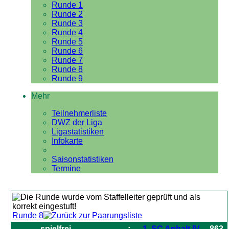
Runde 1
Runde 2
Runde 3
Runde 4
Runde 5
Runde 6
Runde 7
Runde 8
Runde 9
Mehr
Teilnehmerliste
DWZ der Liga
Ligastatistiken
Infokarte
Saisonstatistiken
Termine
Runde 8
spielfrei
-
:
1. SC Anhalt IV
863