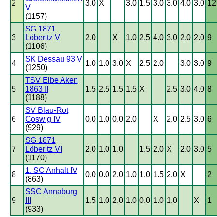
2
3.0
X
3.0
1.5
3.0
3.0
4.0
3.0
12
V
(1157)
SG 1871
3
Löberitz V
2.0
X
1.0
2.5
4.0
3.0
2.0
2.0
9
(1106)
SK Dessau 93 V
4
1.0
1.0
3.0
X
2.5
2.0
3.0
3.0
9
(1250)
TSV Elbe Aken
5
1863 II
1.5
2.5
1.5
1.5
X
2.5
3.0
4.0
8
(1188)
SV Blau-Rot
6
Coswig IV
0.0
1.0
0.0
2.0
X
2.0
2.5
3.0
6
(929)
SG 1871
7
Löberitz VI
2.0
1.0
1.0
1.5
2.0
X
2.0
3.0
5
(1170)
1. SC Anhalt IV
8
0.0
0.0
2.0
1.0
1.0
1.5
2.0
X
2
(863)
SSC Annaburg
9
III
1.5
1.0
2.0
1.0
0.0
1.0
1.0
X
1
(933)