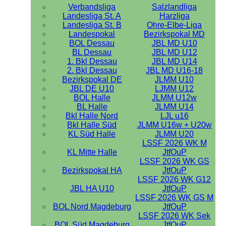
Verbandsliga
Salzlandliga
Landesliga St. A
Harzliga
Landesliga St. B
Ohre-Elbe-Liga
Landespokal
Bezirkspokal MD
BOL Dessau
JBL MD U10
BL Dessau
JBL MD U12
1. Bkl Dessau
JBL MD U14
2. Bkl Dessau
JBL MD U16-18
Bezirkspokal DE
JLMM U10
JBL DE U10
LJMM U12
BOL Halle
JLMM U12w
BL Halle
JLMM U14
Bkl Halle Nord
LJL u16
Bkl Halle Süd
JLMM U16w + U20w
KL Süd Halle
JLMM U20
LSSF 2026 WK M
KL Mitte Halle
JtfOuP
LSSF 2026 WK GS
Bezirkspokal HA
JtfOuP
LSSF 2026 WK G12
JBL HA U10
JtfOuP
LSSF 2026 WK GS M
BOL Nord Magdeburg
JtfOuP
LSSF 2026 WK Sek
BOL Süd Magdeburg
JtfOuP