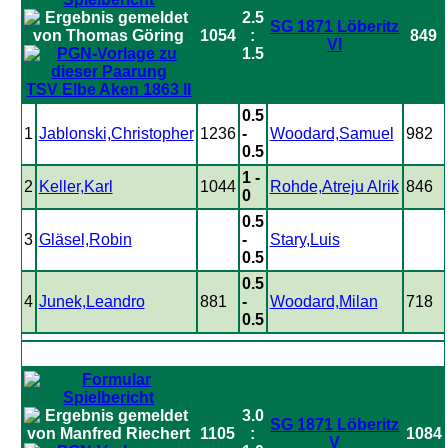
2.5
SG 1871 Löberitz
1054
:
849
VI
1.5
TSV Elbe Aken 1863 II
0.5
1
Jablonski,Christopher
1236
-
Woodard,Samuel
982
0.5
1 -
2
Keller,Karl
1044
Rohde,Atreju Alrik
846
0
0.5
3
Gläsel,Robin
-
Stary,Luis
0.5
0.5
4
Junek,Leandro
881
-
Woodard,Milan
718
0.5
3.0
SG 1871 Löberitz
1105
:
1084
V