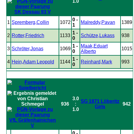
1.0
SK Dessau 93 V
0 -
1
Spremberg,Collin
1072
Malreddy,Pavan
1389
1
1 -
2
Rotter,Friedrich
1133
Schütze,Lukass
938
0
1 -
Maak,Eduart
3
Schröter,Jonas
1069
1015
0
Alberto
1 -
4
Hein,Adam Leopold
1144
Reinhard,Mark
993
0
3.0
SG 1871 Löberitz
936
:
942
Girls
1.0
VfL Gräfenhainichen
V
0 -