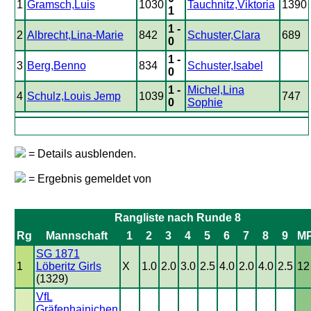
1
Gramsch,Luis
1030
Tauchnitz,Viktoria
1390
1
1 -
2
Albrecht,Lina-Marie
842
Schuster,Clara
689
0
1 -
3
Berg,Benno
834
Schuster,Isabel
0
1 -
Michel,Lina
4
Schulz,Louis Jemp
1039
747
0
Sophie
= Details ausblenden.
= Ergebnis gemeldet von
Rangliste nach Runde 8
Rg
Mannschaft
1
2
3
4
5
6
7
8
9
M
SG 1871
1
Löberitz Girls
X
1.0
2.0
3.0
2.5
4.0
2.0
4.0
2.5
12
(1329)
VfL
Gräfenhainichen