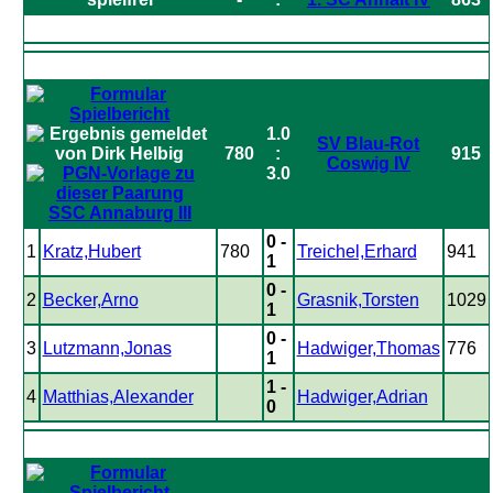
1.0
SV Blau-Rot
780
:
915
Coswig IV
3.0
SSC Annaburg III
0 -
1
Kratz,Hubert
780
Treichel,Erhard
941
1
0 -
2
Becker,Arno
Grasnik,Torsten
1029
1
0 -
3
Lutzmann,Jonas
Hadwiger,Thomas
776
1
1 -
4
Matthias,Alexander
Hadwiger,Adrian
0