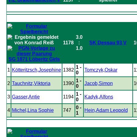
3.0
1178
:
SK Dessau 93 V
1
1.0
SG 1871 Löberitz Girls
1 -
1
Kötteritzsch,Josephine
1382
Tomczyk,Oskar
1
0
1 -
2
Tauchnitz,Viktoria
1390
Jacob,Simon
1
0
1 -
3
Gasser,Antje
1194
Kadyk,Alfons
0
0 -
4
Michel,Lina Sophie
747
Hein,Adam Leopold
1
1