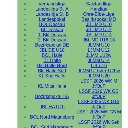
Verbandsliga
Salzlandliga
Landesliga St. A
Harzliga
Landesliga St. B
Ohre-Elbe-Liga
Landespokal
Bezirkspokal MD
BOL Dessau
JBL MD U10
BL Dessau
JBL MD U12
1. Bkl Dessau
JBL MD U14
2. Bkl Dessau
JBL MD U16-18
Bezirkspokal DE
JLMM U10
JBL DE U10
LJMM U12
BOL Halle
JLMM U12w
BL Halle
JLMM U14
Bkl Halle Nord
LJL u16
Bkl Halle Süd
JLMM U16w + U20w
KL Süd Halle
JLMM U20
LSSF 2026 WK M
KL Mitte Halle
JtfOuP
LSSF 2026 WK GS
Bezirkspokal HA
JtfOuP
LSSF 2026 WK G12
JBL HA U10
JtfOuP
LSSF 2026 WK GS M
BOL Nord Magdeburg
JtfOuP
LSSF 2026 WK Sek
BOL Süd Magdeburg
JtfOuP