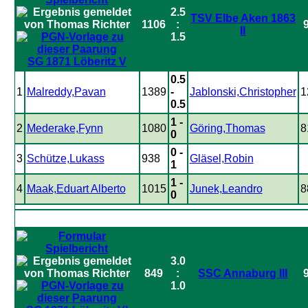
2.5
TSV Elbe Aken 1863
1106
:
II
1.5
SG 1871 Löberitz V
0.5
1
Malreddy,Pavan
1389
-
Jablonski,Christopher
1
0.5
1 -
2
Mederake,Fynn
1080
Göring,Thomas
8
0
0 -
3
Schütze,Lukass
938
Gläsel,Robin
1
1 -
4
Maak,Eduart Alberto
1015
Junek,Leandro
8
0
3.0
849
:
SSC Annaburg III
1.0