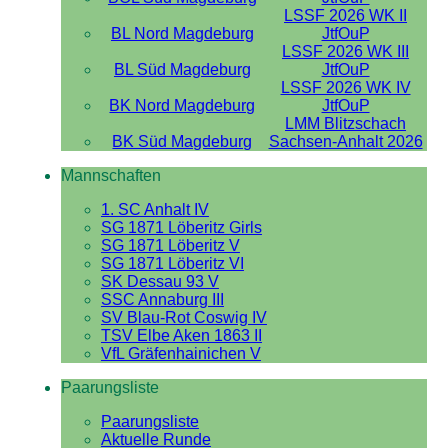
LSSF 2026 WK II
BL Nord Magdeburg
JtfOuP
LSSF 2026 WK III
BL Süd Magdeburg
JtfOuP
LSSF 2026 WK IV
BK Nord Magdeburg
JtfOuP
LMM Blitzschach
BK Süd Magdeburg
Sachsen-Anhalt 2026
Mannschaften
1. SC Anhalt IV
SG 1871 Löberitz Girls
SG 1871 Löberitz V
SG 1871 Löberitz VI
SK Dessau 93 V
SSC Annaburg III
SV Blau-Rot Coswig IV
TSV Elbe Aken 1863 II
VfL Gräfenhainichen V
Paarungsliste
Paarungsliste
Aktuelle Runde