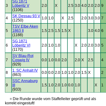
SG 1871
3
Löberitz V
2.0
X
2.5
3.0
4.0
2.0
2.0
9
(1106)
SK Dessau 93 V
4
1.0
1.0
X
2.5
2.0
3.0
3.0
7
(1250)
TSV Elbe Aken
5
1863 II
1.5
2.5
1.5
1.5
X
3.0
4.0
6
(1188)
SG 1871
6
Löberitz VI
2.0
1.0
1.0
X
2.0
2.0
3.0
5
(1170)
SV Blau-Rot
7
Coswig IV
0.0
1.0
0.0
2.0
2.0
X
2.5
4
(929)
1. SC Anhalt IV
8
0.0
0.0
2.0
1.0
1.0
2.0
1.5
X
2
(863)
SSC Annaburg
9
III
1.5
1.0
2.0
1.0
0.0
1.0
X
1
(933)
= Die Runde wurde vom Staffelleiter geprüft und als
korrekt eingestuft!