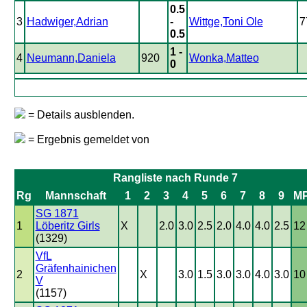
0.5
3
Hadwiger,Adrian
-
Wittge,Toni Ole
7
0.5
1 -
4
Neumann,Daniela
920
Wonka,Matteo
0
= Details ausblenden.
= Ergebnis gemeldet von
Rangliste nach Runde 7
Rg
Mannschaft
1
2
3
4
5
6
7
8
9
M
SG 1871
1
Löberitz Girls
X
2.0
3.0
2.5
2.0
4.0
4.0
2.5
12
(1329)
VfL
Gräfenhainichen
2
X
3.0
1.5
3.0
3.0
4.0
3.0
10
V
(1157)