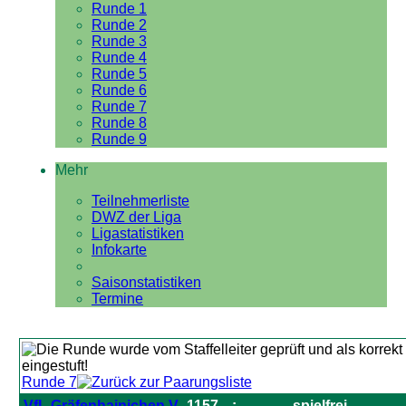
Runde 1
Runde 2
Runde 3
Runde 4
Runde 5
Runde 6
Runde 7
Runde 8
Runde 9
Mehr
Teilnehmerliste
DWZ der Liga
Ligastatistiken
Infokarte
Saisonstatistiken
Termine
Runde 7
VfL Gräfenhainichen V
1157
:
spielfrei