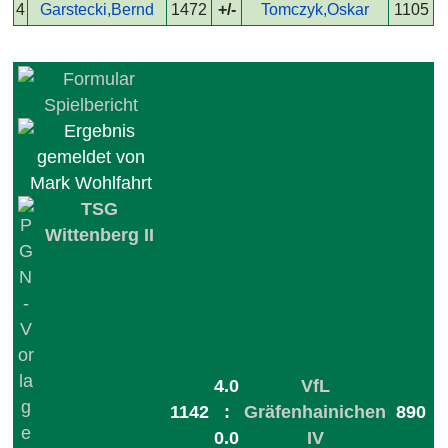
4
Garstecki,Bernd
1472
+/-
Tomczyk,Oskar
1105
TSG
Wittenberg II
4.0
VfL
1142
:
Gräfenhainichen
890
0.0
IV