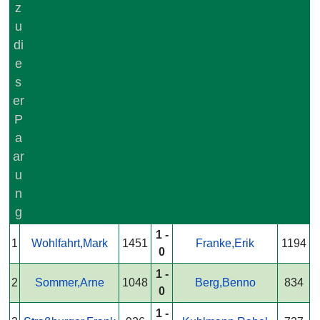
1 -
1
Wohlfahrt,Mark
1451
Franke,Erik
1194
0
1 -
2
Sommer,Arne
1048
Berg,Benno
834
0
1 -