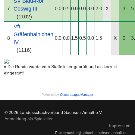
SV Blau-Rot
Coswig III
7
0.0
0.5
0.0
0.0
3.0
2.0
X
3
5
(1102)
VfL
Gräfenhainichen
8
0.0
0.0
1.5
0.5
0.0
1.5
X
0
3
IV
(1116)
= Die Runde wurde vom Staffelleiter geprüft und als korrekt
eingestuft!
Powered by
ChessLeagueManager
© 2026 Landesschachverband Sachsen-Anhalt e.V.
Anmeldung als Spielleiter
Impressum
webmaster@schach-sachsen-anhalt.de