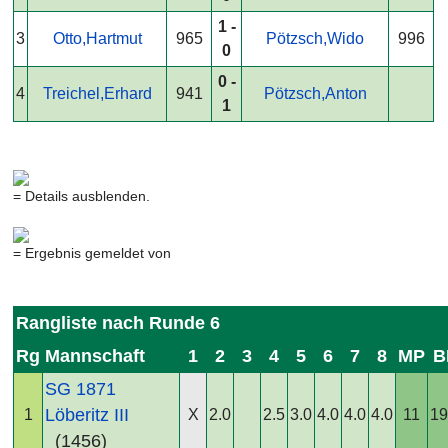
1 -
3
Otto,Hartmut
965
Pötzsch,Wido
996
0
0 -
4
Treichel,Erhard
941
Pötzsch,Anton
1
= Details ausblenden.
= Ergebnis gemeldet von
Rangliste nach Runde 6
Rg
Mannschaft
1
2
3
4
5
6
7
8
MP
B
SG 1871
Löberitz III
1
X
2.0
2.5
3.0
4.0
4.0
4.0
11
19
(1456)