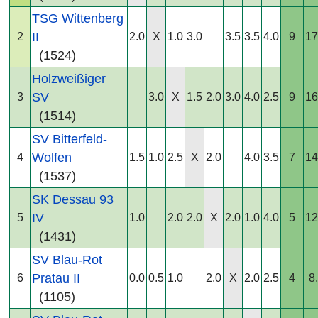
TSG Wittenberg
II
2
2.0
X
1.0
3.0
3.5
3.5
4.0
9
17
(1524)
Holzweißiger
SV
3
3.0
X
1.5
2.0
3.0
4.0
2.5
9
16
(1514)
SV Bitterfeld-
Wolfen
4
1.5
1.0
2.5
X
2.0
4.0
3.5
7
14
(1537)
SK Dessau 93
IV
5
1.0
2.0
2.0
X
2.0
1.0
4.0
5
12
(1431)
SV Blau-Rot
Pratau II
6
0.0
0.5
1.0
2.0
X
2.0
2.5
4
8
(1105)