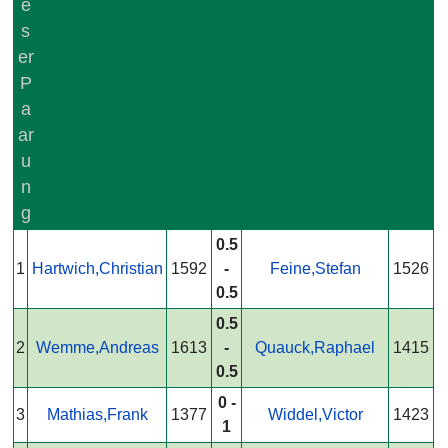
0.5
1
Hartwich,Christian
1592
-
Feine,Stefan
1526
0.5
0.5
2
Wemme,Andreas
1613
-
Quauck,Raphael
1415
0.5
0 -
3
Mathias,Frank
1377
Widdel,Victor
1423
1