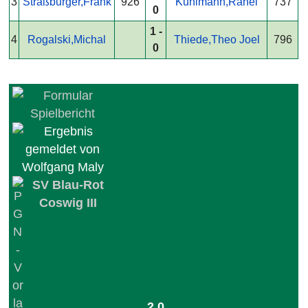
3
Straßburger,Frank
926
Kuhlmann,Rahel
737
0
1 -
4
Rogalski,Michal
Thiede,Theo Joel
796
0
SV Blau-Rot
Coswig III
2.0