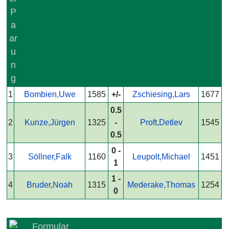
1
Bombien,Uwe
1585
+/-
Zschiesing,Lars
1677
0.5
2
Kunze,Jürgen
1325
-
Proft,Detlev
1545
0.5
0 -
3
Söllner,Falk
1160
Leupolt,Michael
1451
1
1 -
4
Bruder,Noah
1315
Mederake,Thomas
1254
0