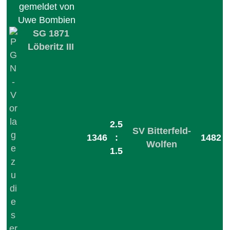
SG 1871
Löberitz III
2.5
SV Bitterfeld-
1346
:
1482
Wolfen
1.5