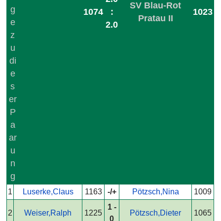
SV Blau-Rot
1074
:
1023
Pratau II
2.0
1
Luserke,Claus
1163
-/+
Pötzsch,Nina
1009
1 -
2
Weiser,Ralph
1225
Pötzsch,Dieter
1065
0