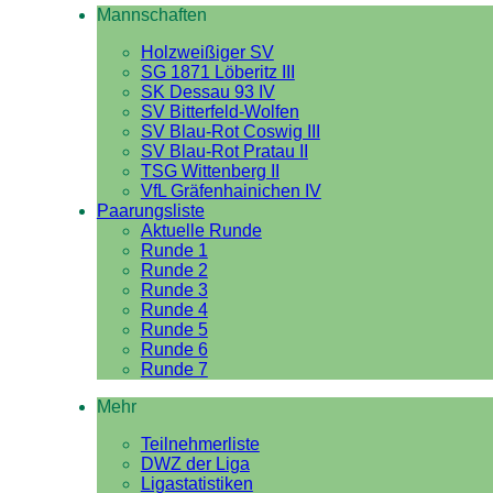
Mannschaften
Holzweißiger SV
SG 1871 Löberitz III
SK Dessau 93 IV
SV Bitterfeld-Wolfen
SV Blau-Rot Coswig III
SV Blau-Rot Pratau II
TSG Wittenberg II
VfL Gräfenhainichen IV
Paarungsliste
Aktuelle Runde
Runde 1
Runde 2
Runde 3
Runde 4
Runde 5
Runde 6
Runde 7
Mehr
Teilnehmerliste
DWZ der Liga
Ligastatistiken