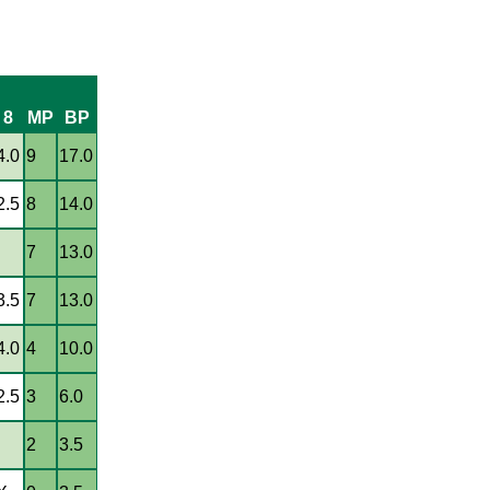
8
MP
BP
4.0
9
17.0
2.5
8
14.0
7
13.0
3.5
7
13.0
4.0
4
10.0
2.5
3
6.0
2
3.5