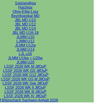
Salzlandliga
Harzliga
Ohre-Elbe-Liga
Bezirkspokal MD
JBL MD U10
JBL MD U12
JBL MD U14
JBL MD U16-18
JLMM U10
LJMM U12
JLMM U12w
JLMM U14
LJL u16
JLMM U16w + U20w
JLMM U20
LSSF 2026 WK M JtfOuP
LSSF 2026 WK GS JtfOuP
LSSF 2026 WK G12 JtfOuP
LSSF 2026 WK GS M JtfOuP
LSSF 2026 WK Sek JtfOuP
LSSF 2026 WK II JtfOuP
LSSF 2026 WK III JtfOuP
LSSF 2026 WK IV JtfOuP
 Blitzschach Sachsen-Anhalt 2026