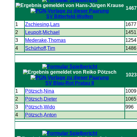
1467
SV Bitterfeld-Wolfen
1
Zschiesing,Lars
1677
2
Leupolt,Michael
1451
3
Mederake,Thomas
1254
4
Schürhoff,Tim
1486
1023
SV Blau-Rot Pratau II
1
Pötzsch,Nina
1009
2
Pötzsch,Dieter
1065
3
Pötzsch,Wido
996
4
Pötzsch,Anton