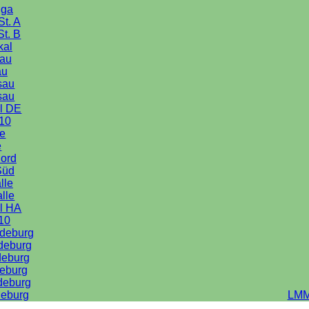
iga
St. A
St. B
kal
au
au
sau
sau
l DE
10
le
e
Nord
Süd
lle
alle
l HA
10
deburg
deburg
deburg
eburg
deburg
eburg
LMM