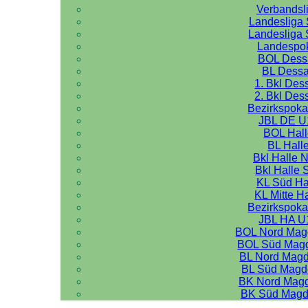
Verbandsl
Landesliga 
Landesliga 
Landespo
BOL Dess
BL Dess
1. Bkl Des
2. Bkl Des
Bezirkspoka
JBL DE U
BOL Hal
BL Hall
Bkl Halle 
Bkl Halle 
KL Süd Ha
KL Mitte H
Bezirkspoka
JBL HA U
BOL Nord Mag
BOL Süd Mag
BL Nord Mag
BL Süd Magd
BK Nord Mag
BK Süd Magd