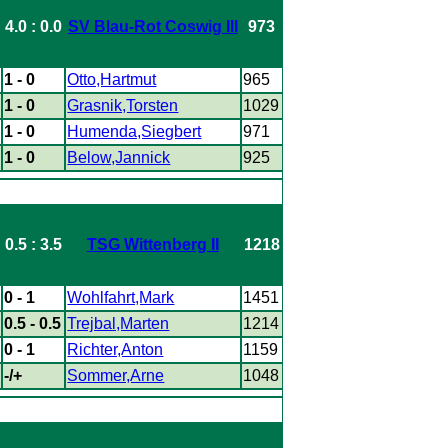
4.0 : 0.0
SV Blau-Rot Coswig III
973
1 - 0
Otto,Hartmut
965
1 - 0
Grasnik,Torsten
1029
1 - 0
Humenda,Siegbert
971
1 - 0
Below,Jannick
925
0.5 : 3.5
TSG Wittenberg II
1218
0 - 1
Wohlfahrt,Mark
1451
0.5 - 0.5
Trejbal,Marten
1214
0 - 1
Richter,Anton
1159
-/+
Sommer,Arne
1048