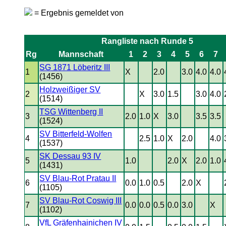
= Ergebnis gemeldet von
Rangliste nach Runde 5
Rg
Mannschaft
1
2
3
4
5
6
7
SG 1871 Löberitz III
1
X
2.0
3.0
4.0
4.0
(1456)
Holzweißiger SV
2
X
3.0
1.5
3.0
4.0
(1514)
TSG Wittenberg II
3
2.0
1.0
X
3.0
3.5
3.5
(1524)
SV Bitterfeld-Wolfen
4
2.5
1.0
X
2.0
4.0
(1537)
SK Dessau 93 IV
5
1.0
2.0
X
2.0
1.0
(1431)
SV Blau-Rot Pratau II
6
0.0
1.0
0.5
2.0
X
(1105)
SV Blau-Rot Coswig III
7
0.0
0.0
0.5
0.0
3.0
X
(1102)
VfL Gräfenhainichen IV