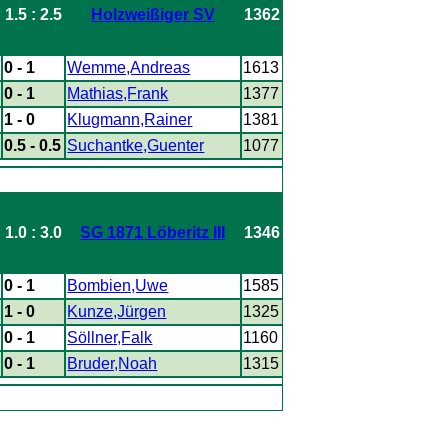
1.5 : 2.5
Holzweißiger SV
1362
0 - 1
Wemme,Andreas
1613
0 - 1
Mathias,Frank
1377
1 - 0
Klugmann,Rainer
1381
0.5 - 0.5
Suchantke,Guenter
1077
1.0 : 3.0
SG 1871 Löberitz III
1346
0 - 1
Bombien,Uwe
1585
1 - 0
Kunze,Jürgen
1325
0 - 1
Söllner,Falk
1160
0 - 1
Bruder,Noah
1315