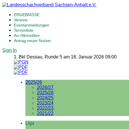
ERGEBNISSE
Vereine
Eventanmeldungen
Terminliste
An-/Abmelden
Antrag neuer Nutzer
Sign In
1. Bkl Dessau, Runde 5 am 18. Januar 2026 09:00
2025/26
2026/27
2025/26
2024/25
2023/24
2022/23
2021/22
Liga