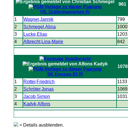
961
VfL Gräfenhainichen IV
1
Wagner,Jannik
799
2
Schmegel,Alina
1000
3
Lucke,Elias
1203
4
Albrecht,Lina-Marie
842
1078
SK Dessau 93 IV
1
Rotter,Friedrich
1133
2
Schröter,Jonas
1069
3
Jacob,Simon
1031
4
Kadyk,Alfons
= Details ausblenden.