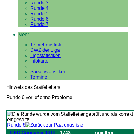
Runde 3
Runde 4
Runde 5
Runde 6
Runde 7
Mehr
Teilnehmerliste
DWZ der Liga
Ligastatistiken
Infokarte
Saisonstatistiken
Termine
Hinweis des Staffelleiters
Runde 6 verlief ohne Probleme.
Runde 6
CFC Germania 03 III
1743
:
spielfrei