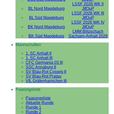
LSSF 2026 WK II
BL Nord Magdeburg
JtfOuP
LSSF 2026 WK III
BL Süd Magdeburg
JtfOuP
LSSF 2026 WK IV
BK Nord Magdeburg
JtfOuP
LMM Blitzschach
BK Süd Magdeburg
Sachsen-Anhalt 2026
Mannschaften
1. SC Anhalt II
1. SC Anhalt III
CFC Germania 03 III
SSC Annaburg II
SV Blau-Rot Coswig II
SV Blau-Rot Pratau
VfL Gräfenhainichen III
Paarungsliste
Paarungsliste
Aktuelle Runde
Runde 1
Runde 2