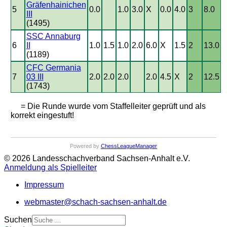
Gräfenhainichen
5
0.0
1.0
3.0
X
0.0
4.0
3
8.0
III
(1495)
SSC Annaburg
6
II
1.0
1.5
1.0
2.0
6.0
X
1.5
2
13.0
(1189)
CFC Germania
7
03 III
2.0
2.0
2.0
2.0
4.5
X
2
12.5
(1743)
= Die Runde wurde vom Staffelleiter geprüft und als
korrekt eingestuft!
Powered by
ChessLeagueManager
© 2026 Landesschachverband Sachsen-Anhalt e.V.
Anmeldung als Spielleiter
Impressum
webmaster@schach-sachsen-anhalt.de
Suchen