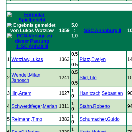
5.0
1359
:
SSC Annaburg II
1
1.0
1. SC Anhalt III
0.5
1
Wotzlaw,Lukas
1363
-
Platz,Evelyn
1
0.5
0.5
Wendel,Milan
2
1241
-
Stirl,Tilo
1
Janosch
0.5
1 -
3
Ilin,Artem
1627
Hanitzsch,Sebastian
9
0
1 -
4
Schwerdtfeger,Marian
1311
Stahn,Roberto
9
0
1 -
5
Reimann,Timo
1382
Schumacher,Guido
0
1 -