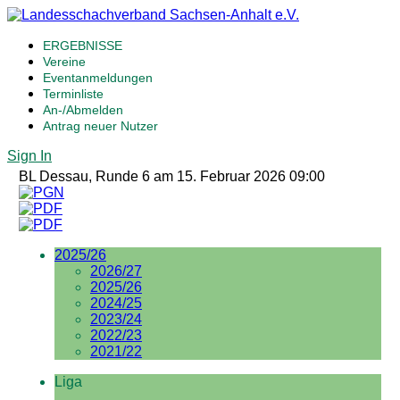
ERGEBNISSE
Vereine
Eventanmeldungen
Terminliste
An-/Abmelden
Antrag neuer Nutzer
Sign In
BL Dessau, Runde 6 am 15. Februar 2026 09:00
2025/26
2026/27
2025/26
2024/25
2023/24
2022/23
2021/22
Liga