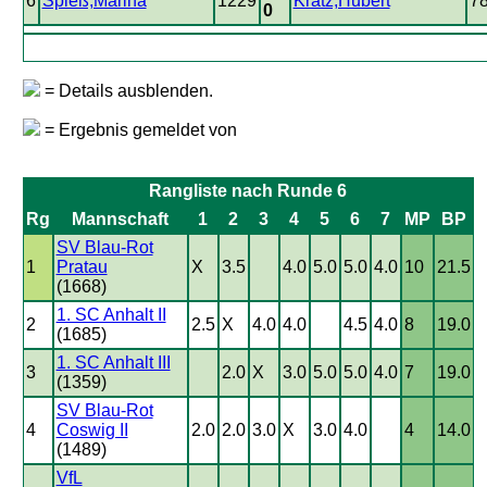
6
Spieß,Marina
1229
Kratz,Hubert
7
0
= Details ausblenden.
= Ergebnis gemeldet von
Rangliste nach Runde 6
Rg
Mannschaft
1
2
3
4
5
6
7
MP
BP
SV Blau-Rot
1
Pratau
X
3.5
4.0
5.0
5.0
4.0
10
21.5
(1668)
1. SC Anhalt II
2
2.5
X
4.0
4.0
4.5
4.0
8
19.0
(1685)
1. SC Anhalt III
3
2.0
X
3.0
5.0
5.0
4.0
7
19.0
(1359)
SV Blau-Rot
4
Coswig II
2.0
2.0
3.0
X
3.0
4.0
4
14.0
(1489)
VfL