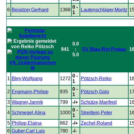
0 -
6
Beisitzer,Gerhard
1368
Lautenschläger,Moritz
1
1
0.0
941
:
SV Blau-Rot Pratau
1
5.0
VfL Gräfenhainichen
III
0 -
1
Bley,Wolfgang
1272
Pötzsch,Reiko
1
1
0 -
2
Engmann,Philipp
935
Pötzsch,Golo
1
1
3
Wagner,Jannik
799
-/+
Schütze,Manfred
1
0 -
4
Schmegel,Alina
1000
Streitlein,Peter
1
1
5
Philipp,Elaina
862
-/+
Zechel,Roland
1
6
Guber,Carl Luis
780
-/-