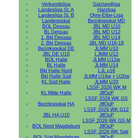
Verbandsliga
Salzlandliga
Landesliga St. A
Harzliga
Landesliga St. B
Ohre-Elbe-Liga
Landespokal
Bezirkspokal MD
BOL Dessau
JBL MD U10
BL Dessau
JBL MD U12
1. Bkl Dessau
JBL MD U14
2. Bkl Dessau
JBL MD U16-18
Bezirkspokal DE
JLMM U10
JBL DE U10
LJMM U12
BOL Halle
JLMM U12w
BL Halle
JLMM U14
Bkl Halle Nord
LJL u16
Bkl Halle Süd
JLMM U16w + U20w
KL Süd Halle
JLMM U20
LSSF 2026 WK M
KL Mitte Halle
JtfOuP
LSSF 2026 WK GS
Bezirkspokal HA
JtfOuP
LSSF 2026 WK G12
JBL HA U10
JtfOuP
LSSF 2026 WK GS M
BOL Nord Magdeburg
JtfOuP
LSSF 2026 WK Sek
BOL Süd Magdeburg
JtfOuP