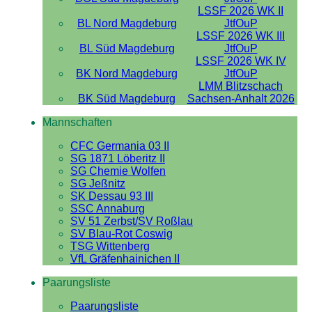
LSSF 2026 WK II
BL Nord Magdeburg
JtfOuP
LSSF 2026 WK III
BL Süd Magdeburg
JtfOuP
LSSF 2026 WK IV
BK Nord Magdeburg
JtfOuP
LMM Blitzschach
BK Süd Magdeburg
Sachsen-Anhalt 2026
Mannschaften
CFC Germania 03 II
SG 1871 Löberitz II
SG Chemie Wolfen
SG Jeßnitz
SK Dessau 93 III
SSC Annaburg
SV 51 Zerbst/SV Roßlau
SV Blau-Rot Coswig
TSG Wittenberg
VfL Gräfenhainichen II
Paarungsliste
Paarungsliste