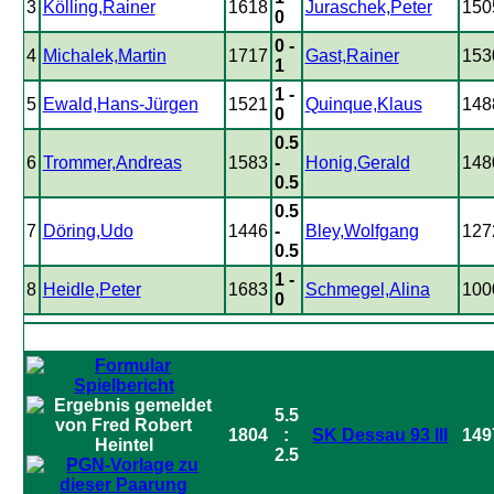
3
Kölling,Rainer
1618
Juraschek,Peter
150
0
0 -
4
Michalek,Martin
1717
Gast,Rainer
153
1
1 -
5
Ewald,Hans-Jürgen
1521
Quinque,Klaus
148
0
0.5
6
Trommer,Andreas
1583
-
Honig,Gerald
148
0.5
0.5
7
Döring,Udo
1446
-
Bley,Wolfgang
127
0.5
1 -
8
Heidle,Peter
1683
Schmegel,Alina
100
0
5.5
1804
:
SK Dessau 93 III
149
2.5