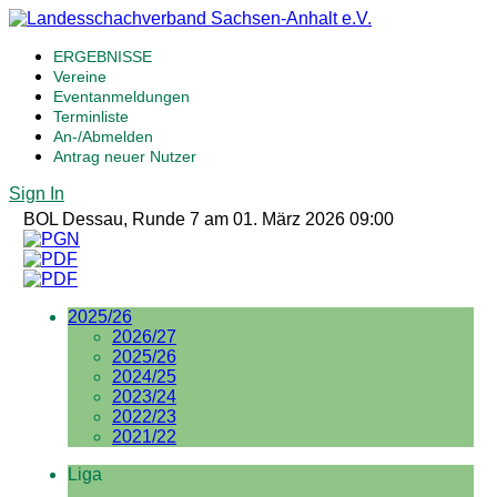
ERGEBNISSE
Vereine
Eventanmeldungen
Terminliste
An-/Abmelden
Antrag neuer Nutzer
Sign In
BOL Dessau, Runde 7 am 01. März 2026 09:00
2025/26
2026/27
2025/26
2024/25
2023/24
2022/23
2021/22
Liga