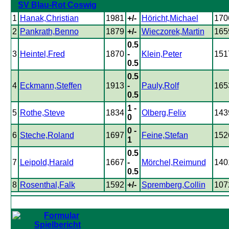
SV Blau-Rot Coswig
1
Hanak,Christian
1981
+/-
Höricht,Michael
170
2
Pankrath,Benno
1879
+/-
Wieczorek,Martin
165
0.5
3
Heintel,Fred
1870
-
Klein,Peter
151
0.5
0.5
4
Eckmann,Steffen
1913
-
Pauly,Rolf
165
0.5
1 -
5
Rothe,Steve
1834
Olberg,Felix
143
0
0 -
6
Steche,Roland
1697
Feine,Stefan
152
1
0.5
7
Leipold,Harald
1667
-
Mörchel,Reimund
140
0.5
8
Rosenthal,Falk
1592
+/-
Spremberg,Collin
107