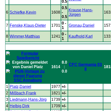
0.5
0.5
Krause,Hans-
6
Schiefke,Kevin
1608
-
163
Jürgen
0.5
0 -
7
Fenske,Klaus-Dieter
1701
Gronau,Daniel
157
1
0 -
8
Wimmer,Matthias
1241
Kaufhold,Karl
133
1
8.0
CFC Germania 03
1614
:
181
II
0.0
SSC Annaburg
1
Platz,Daniel
1977
+/-
2
Mißbach,Frank
1821
+/-
3
Liedmann,Hans-Jörg
1739
+/-
4
Helbig,Dirk
1709
+/-