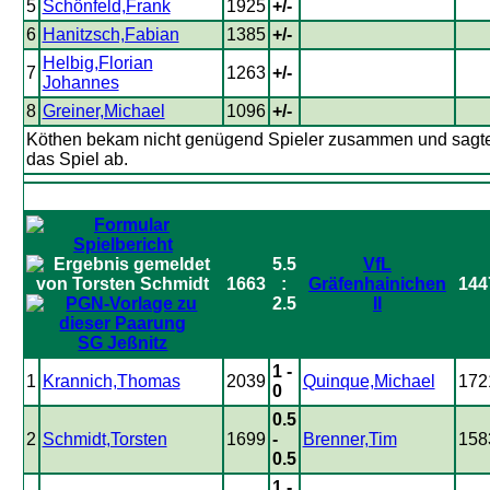
5
Schönfeld,Frank
1925
+/-
6
Hanitzsch,Fabian
1385
+/-
Helbig,Florian
7
1263
+/-
Johannes
8
Greiner,Michael
1096
+/-
Köthen bekam nicht genügend Spieler zusammen und sagt
das Spiel ab.
5.5
VfL
1663
:
Gräfenhainichen
144
2.5
II
SG Jeßnitz
1 -
1
Krannich,Thomas
2039
Quinque,Michael
172
0
0.5
2
Schmidt,Torsten
1699
-
Brenner,Tim
158
0.5
1 -