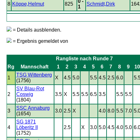
0 -
8
Köppe,Helmut
825
Schmidt,Dirk
164
1
= Details ausblenden.
= Ergebnis gemeldet von
Rangliste nach Runde 7
Rg
Mannschaft
1
2
3
4
5
6
7
8
9
10
TSG Wittenberg
1
X
4.5
5.0
5.5
4.5
2.5
6.0
5.
(1756)
SV Blau-Rot
2
Coswig
3.5
X
5.5
5.5
6.5
3.5
5.5
5.5
(1804)
SSC Annaburg
3
3.0
2.5
X
4.0
8.0
5.5
7.0
5.
(1654)
SG 1871
4
Löberitz II
2.5
X
3.0
5.0
4.5
4.0
5.0
6.
(1752)