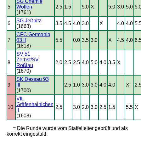
SG Chemie
5
Wolfen
2.5
1.5
5.0
X
5.0
3.0
5.0
5.
(1761)
SG Jeßnitz
6
3.5
4.5
4.0
3.0
X
4.0
4.0
5.
(1663)
CFC Germania
7
03 II
5.5
0.0
3.5
3.0
X
4.5
4.0
6.
(1818)
SV 51
Zerbst/SV
8
2.0
2.5
2.5
4.0
5.0
4.0
3.5
X
Roßlau
(1670)
SK Dessau 93
9
III
2.5
1.0
3.0
3.0
4.0
4.0
X
2.
(1700)
VfL
Gräfenhainichen
10
2.5
3.0
2.0
3.0
2.5
1.5
5.5
X
II
(1608)
= Die Runde wurde vom Staffelleiter geprüft und als
korrekt eingestuft!