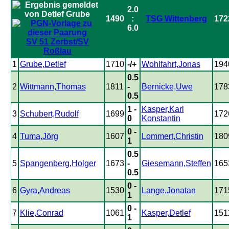
2.0
1490
:
TSG Wittenberg
172
6.0
SV 51 Zerbst/SV
Roßlau
1
Grube,Detlef
1710
-/+
Wohlfahrt,Jonas
194
0.5
2
Wittmann,Thomas
1811
-
Bernicke,Uwe
178
0.5
1 -
Kasper,Karl
3
Schubert,Rudolf
1699
172
0
Konstantin
0 -
4
Tuma,Jörg
1607
Lommert,Christin
180
1
0.5
5
Spangenberg,Holger
1673
-
Giesemann,Steffen
165
0.5
0 -
6
Gyra,Andreas
1530
Lange,Jonatan
171
1
0 -
7
Klie,Conrad
1061
Kasper,Detlef
151
1