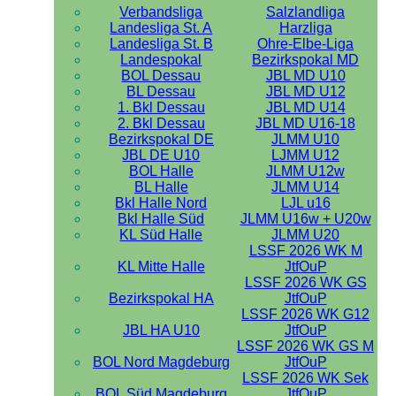
Verbandsliga
Salzlandliga
Landesliga St. A
Harzliga
Landesliga St. B
Ohre-Elbe-Liga
Landespokal
Bezirkspokal MD
BOL Dessau
JBL MD U10
BL Dessau
JBL MD U12
1. Bkl Dessau
JBL MD U14
2. Bkl Dessau
JBL MD U16-18
Bezirkspokal DE
JLMM U10
JBL DE U10
LJMM U12
BOL Halle
JLMM U12w
BL Halle
JLMM U14
Bkl Halle Nord
LJL u16
Bkl Halle Süd
JLMM U16w + U20w
KL Süd Halle
JLMM U20
LSSF 2026 WK M
KL Mitte Halle
JtfOuP
LSSF 2026 WK GS
Bezirkspokal HA
JtfOuP
LSSF 2026 WK G12
JBL HA U10
JtfOuP
LSSF 2026 WK GS M
BOL Nord Magdeburg
JtfOuP
LSSF 2026 WK Sek
BOL Süd Magdeburg
JtfOuP