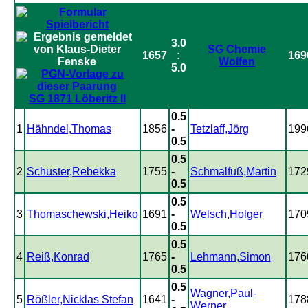
3.0
SG Chemie
1657
:
169
Wolfen
5.0
SG 1871 Löberitz II
0.5
1
Hähndel,Thomas
1856
-
Tetzlaff,Jörg
199
0.5
0.5
2
Schuster,Rebekka
1755
-
Schmalfuß,Martin
172
0.5
0.5
3
Thomaschewski,Heiko
1691
-
Welsch,Holger
170
0.5
0.5
4
Reiß,Konrad
1765
-
Lehmann,Simon
176
0.5
0.5
Wagner,Paul-
5
Rößler,Nicklas Stefan
1641
-
178
Werner