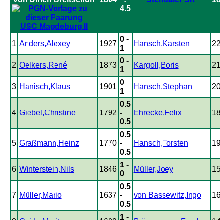
4.5
USC Magdeburg II
0 -
1
Anders,Alexey
1927
Hansch,Karsten
2
1
0 -
2
Oelkers,René
1873
Kargoll,Boris
2
1
0 -
3
Hanisch,Klaus
1901
Hansch,Stephan
2
1
0.5
4
Giebel,Christine
1792
-
Ehrecke,Felix
1
0.5
0.5
5
Graßmann,Heinz
1770
-
Hansch,Torsten
1
0.5
1 -
6
Winterstein,Nils
1846
Müller,Joey
1
0
0.5
7
Müller,Mario
1637
-
von Bassewitz,Ingo
1
0.5
1 -