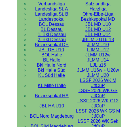
Verbandsliga
Salzlandliga
Landesliga St. A
Harzliga
Landesliga St. B
Ohre-Elbe-Liga
Landespokal
Bezirkspokal MD
BOL Dessau
JBL MD U10
BL Dessau
JBL MD U12
1. Bkl Dessau
JBL MD U14
2. Bkl Dessau
JBL MD U16-18
Bezirkspokal DE
JLMM U10
JBL DE U10
LJMM U12
BOL Halle
JLMM U12w
BL Halle
JLMM U14
Bkl Halle Nord
LJL u16
Bkl Halle Süd
JLMM U16w + U20w
KL Süd Halle
JLMM U20
LSSF 2026 WK M
KL Mitte Halle
JtfOuP
LSSF 2026 WK GS
Bezirkspokal HA
JtfOuP
LSSF 2026 WK G12
JBL HA U10
JtfOuP
LSSF 2026 WK GS M
BOL Nord Magdeburg
JtfOuP
LSSF 2026 WK Sek
BOL Süd Magdeburg
JtfOuP