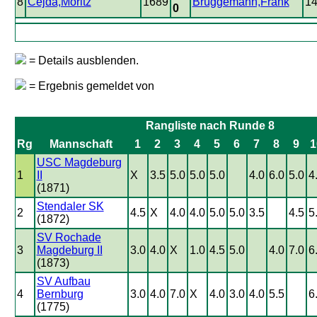
8
Cejda,Moritz
1689
Brüggemann,Frank
1
0
= Details ausblenden.
= Ergebnis gemeldet von
Rangliste nach Runde 8
Rg
Mannschaft
1
2
3
4
5
6
7
8
9
1
USC Magdeburg
1
II
X
3.5
5.0
5.0
5.0
4.0
6.0
5.0
4
(1871)
Stendaler SK
2
4.5
X
4.0
4.0
5.0
5.0
3.5
4.5
5
(1872)
SV Rochade
3
Magdeburg II
3.0
4.0
X
1.0
4.5
5.0
4.0
7.0
6
(1873)
SV Aufbau
4
Bernburg
3.0
4.0
7.0
X
4.0
3.0
4.0
5.5
6
(1775)