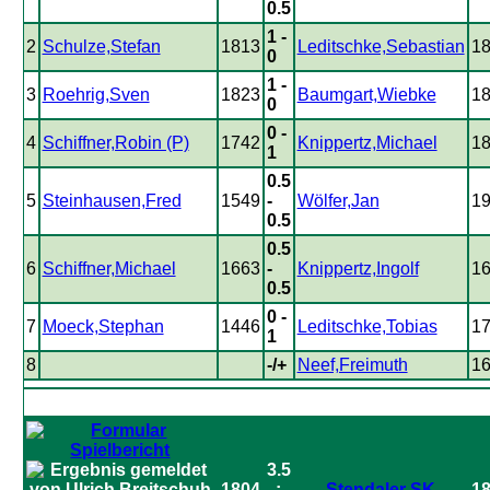
0.5
1 -
2
Schulze,Stefan
1813
Leditschke,Sebastian
1
0
1 -
3
Roehrig,Sven
1823
Baumgart,Wiebke
1
0
0 -
4
Schiffner,Robin (P)
1742
Knippertz,Michael
1
1
0.5
5
Steinhausen,Fred
1549
-
Wölfer,Jan
1
0.5
0.5
6
Schiffner,Michael
1663
-
Knippertz,Ingolf
1
0.5
0 -
7
Moeck,Stephan
1446
Leditschke,Tobias
1
1
8
-/+
Neef,Freimuth
1
3.5
1804
:
Stendaler SK
1