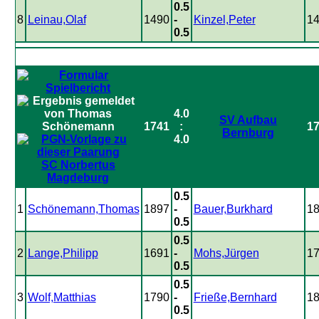
0.5
8
Leinau,Olaf
1490
-
Kinzel,Peter
1
0.5
4.0
SV Aufbau
1741
:
1
Bernburg
4.0
SC Norbertus
Magdeburg
0.5
1
Schönemann,Thomas
1897
-
Bauer,Burkhard
1
0.5
0.5
2
Lange,Philipp
1691
-
Mohs,Jürgen
1
0.5
0.5
3
Wolf,Matthias
1790
-
Frieße,Bernhard
1
0.5