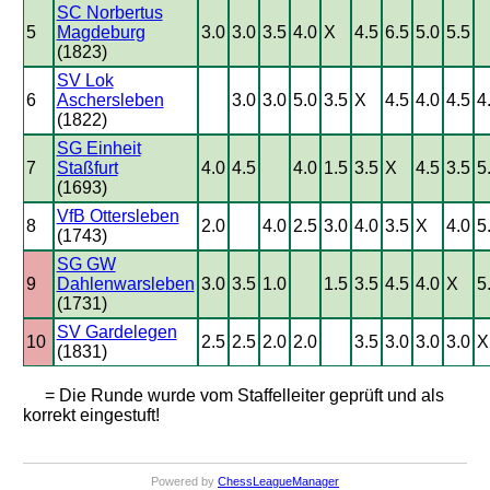
SC Norbertus
5
Magdeburg
3.0
3.0
3.5
4.0
X
4.5
6.5
5.0
5.5
(1823)
SV Lok
6
Aschersleben
3.0
3.0
5.0
3.5
X
4.5
4.0
4.5
4
(1822)
SG Einheit
7
Staßfurt
4.0
4.5
4.0
1.5
3.5
X
4.5
3.5
5
(1693)
VfB Ottersleben
8
2.0
4.0
2.5
3.0
4.0
3.5
X
4.0
5
(1743)
SG GW
9
Dahlenwarsleben
3.0
3.5
1.0
1.5
3.5
4.5
4.0
X
5
(1731)
SV Gardelegen
10
2.5
2.5
2.0
2.0
3.5
3.0
3.0
3.0
X
(1831)
= Die Runde wurde vom Staffelleiter geprüft und als
korrekt eingestuft!
Powered by
ChessLeagueManager