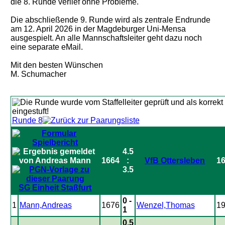
die 8. Runde verlief ohne Probleme.
Die abschließende 9. Runde wird als zentrale Endrunde
am 12. April 2026 in der Magdeburger Uni-Mensa
ausgespielt. An alle Mannschaftsleiter geht dazu noch
eine separate eMail.
Mit den besten Wünschen
M. Schumacher
Runde 8
4.5
1664
:
VfB Ottersleben
1
3.5
SG Einheit Staßfurt
0 -
1
Mann,Andreas
1676
Wenzel,Thomas
1
1
0.5