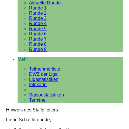
Aktuelle Runde
Runde 1
Runde 2
Runde 3
Runde 4
Runde 5
Runde 6
Runde 7
Runde 8
Runde 9
Mehr
Teilnehmerliste
DWZ der Liga
Ligastatistiken
Infokarte
Saisonstatistiken
Termine
Hinweis des Staffelleiters
Liebe Schachfreunde,