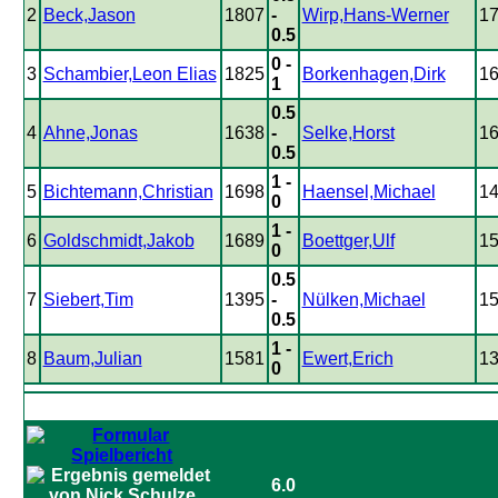
2
Beck,Jason
1807
-
Wirp,Hans-Werner
1
0.5
0 -
3
Schambier,Leon Elias
1825
Borkenhagen,Dirk
1
1
0.5
4
Ahne,Jonas
1638
-
Selke,Horst
1
0.5
1 -
5
Bichtemann,Christian
1698
Haensel,Michael
1
0
1 -
6
Goldschmidt,Jakob
1689
Boettger,Ulf
1
0
0.5
7
Siebert,Tim
1395
-
Nülken,Michael
1
0.5
1 -
8
Baum,Julian
1581
Ewert,Erich
1
0
6.0