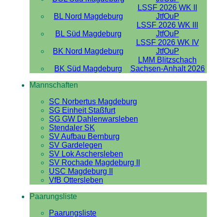
LSSF 2026 WK II
BL Nord Magdeburg
JtfOuP
LSSF 2026 WK III
BL Süd Magdeburg
JtfOuP
LSSF 2026 WK IV
BK Nord Magdeburg
JtfOuP
LMM Blitzschach
BK Süd Magdeburg
Sachsen-Anhalt 2026
Mannschaften
SC Norbertus Magdeburg
SG Einheit Staßfurt
SG GW Dahlenwarsleben
Stendaler SK
SV Aufbau Bernburg
SV Gardelegen
SV Lok Aschersleben
SV Rochade Magdeburg II
USC Magdeburg II
VfB Ottersleben
Paarungsliste
Paarungsliste