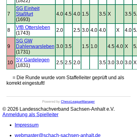
(1822)
SG Einheit
7
Staßfurt
4.0
4.5
4.0
1.5
3.5
X
3.5
5
(1693)
VfB Ottersleben
8
2.0
2.5
3.0
4.0
4.0
X
4.0
5
(1743)
SG GW
9
Dahlenwarsleben
3.0
3.5
1.5
1.0
4.5
4.0
X
5
(1731)
SV Gardelegen
10
2.5
2.5
2.0
3.5
3.0
3.0
3.0
X
(1831)
= Die Runde wurde vom Staffelleiter geprüft und als
korrekt eingestuft!
Powered by
ChessLeagueManager
© 2026 Landesschachverband Sachsen-Anhalt e.V.
Anmeldung als Spielleiter
Impressum
webmaster@schach-sachsen-anhalt.de