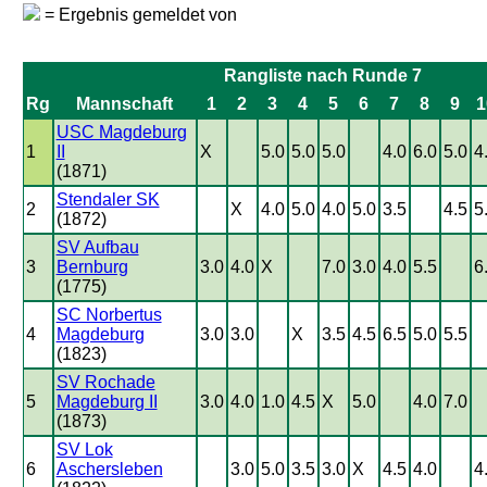
= Ergebnis gemeldet von
Rangliste nach Runde 7
Rg
Mannschaft
1
2
3
4
5
6
7
8
9
1
USC Magdeburg
1
II
X
5.0
5.0
5.0
4.0
6.0
5.0
4
(1871)
Stendaler SK
2
X
4.0
5.0
4.0
5.0
3.5
4.5
5
(1872)
SV Aufbau
3
Bernburg
3.0
4.0
X
7.0
3.0
4.0
5.5
6
(1775)
SC Norbertus
4
Magdeburg
3.0
3.0
X
3.5
4.5
6.5
5.0
5.5
(1823)
SV Rochade
5
Magdeburg II
3.0
4.0
1.0
4.5
X
5.0
4.0
7.0
(1873)
SV Lok
6
Aschersleben
3.0
5.0
3.5
3.0
X
4.5
4.0
4