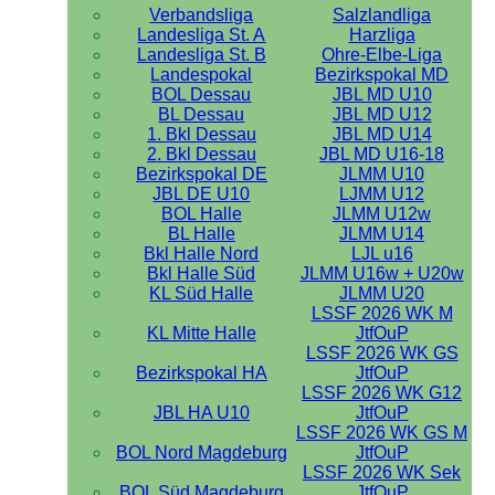
Verbandsliga
Salzlandliga
Landesliga St. A
Harzliga
Landesliga St. B
Ohre-Elbe-Liga
Landespokal
Bezirkspokal MD
BOL Dessau
JBL MD U10
BL Dessau
JBL MD U12
1. Bkl Dessau
JBL MD U14
2. Bkl Dessau
JBL MD U16-18
Bezirkspokal DE
JLMM U10
JBL DE U10
LJMM U12
BOL Halle
JLMM U12w
BL Halle
JLMM U14
Bkl Halle Nord
LJL u16
Bkl Halle Süd
JLMM U16w + U20w
KL Süd Halle
JLMM U20
LSSF 2026 WK M
KL Mitte Halle
JtfOuP
LSSF 2026 WK GS
Bezirkspokal HA
JtfOuP
LSSF 2026 WK G12
JBL HA U10
JtfOuP
LSSF 2026 WK GS M
BOL Nord Magdeburg
JtfOuP
LSSF 2026 WK Sek
BOL Süd Magdeburg
JtfOuP