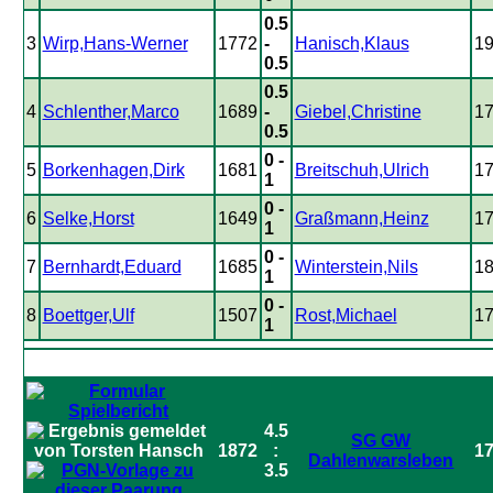
0.5
3
Wirp,Hans-Werner
1772
-
Hanisch,Klaus
1
0.5
0.5
4
Schlenther,Marco
1689
-
Giebel,Christine
1
0.5
0 -
5
Borkenhagen,Dirk
1681
Breitschuh,Ulrich
1
1
0 -
6
Selke,Horst
1649
Graßmann,Heinz
1
1
0 -
7
Bernhardt,Eduard
1685
Winterstein,Nils
1
1
0 -
8
Boettger,Ulf
1507
Rost,Michael
1
1
4.5
SG GW
1872
:
1
Dahlenwarsleben
3.5