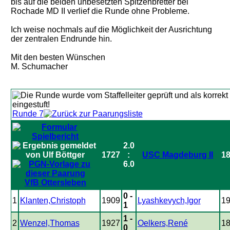
bis auf die beiden unbesetzten Spitzenbretter bei
Rochade MD II verlief die Runde ohne Probleme.
Ich weise nochmals auf die Möglichkeit der Ausrichtung
der zentralen Endrunde hin.
Mit den besten Wünschen
M. Schumacher
Runde 7
2.0
1727
:
USC Magdeburg II
1
6.0
VfB Ottersleben
0 -
1
Klanten,Christoph
1909
Lyashkevych,Igor
1
1
1 -
2
Wenzel,Thomas
1927
Oelkers,René
1
0