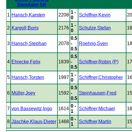
Stendaler SK
1 -
1
Hansch,Karsten
2208
Schiffner,Kevin
2
0
1 -
2
Kargoll,Boris
2176
Schulze,Stefan
1
0
0.5
3
Hansch,Stephan
2078
-
Roehrig,Sven
1
0.5
0.5
4
Ehrecke,Felix
1839
-
Schiffner,Robin (P)
1
0.5
1 -
5
Hansch,Torsten
1997
Schiffner,Christopher
1
0
0.5
6
Müller,Joey
1592
-
Steinhausen,Fred
1
0.5
0 -
7
von Bassewitz,Ingo
1614
Schiffner,Michael
1
1
0 -
8
Jäschke,Klaus-Dieter
1468
Schiffner,Martin
1
1