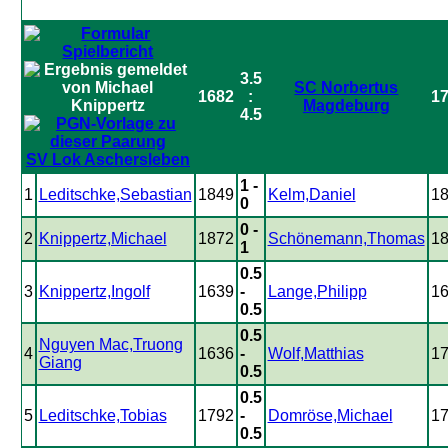
3.5
SC Norbertus
1682
:
1
Magdeburg
4.5
SV Lok Aschersleben
1 -
1
Leditschke,Sebastian
1849
Kelm,Daniel
1
0
0 -
2
Knippertz,Michael
1872
Schönemann,Thomas
1
1
0.5
3
Knippertz,Ingolf
1639
-
Lange,Philipp
1
0.5
0.5
Nguyen Mac,Truong
4
1636
-
Wolf,Matthias
1
Giang
0.5
0.5
5
Leditschke,Tobias
1792
-
Domröse,Michael
1
0.5