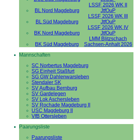
LSSF 2026 WK II
BL Nord Magdeburg
JtfOuP
LSSF 2026 WK III
BL Süd Magdeburg
JtfOuP
LSSF 2026 WK IV
BK Nord Magdeburg
JtfOuP
LMM Blitzschach
BK Süd Magdeburg
Sachsen-Anhalt 2026
Mannschaften
SC Norbertus Magdeburg
SG Einheit Staßfurt
SG GW Dahlenwarsleben
Stendaler SK
SV Aufbau Bernburg
SV Gardelegen
SV Lok Aschersleben
SV Rochade Magdeburg II
USC Magdeburg II
VfB Ottersleben
Paarungsliste
Paarungsliste