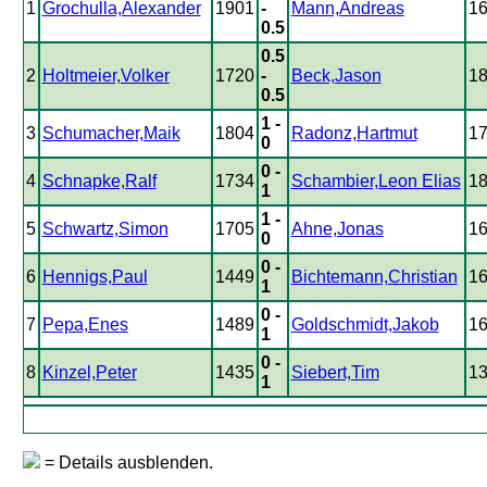
1
Grochulla,Alexander
1901
-
Mann,Andreas
1
0.5
0.5
2
Holtmeier,Volker
1720
-
Beck,Jason
1
0.5
1 -
3
Schumacher,Maik
1804
Radonz,Hartmut
1
0
0 -
4
Schnapke,Ralf
1734
Schambier,Leon Elias
1
1
1 -
5
Schwartz,Simon
1705
Ahne,Jonas
1
0
0 -
6
Hennigs,Paul
1449
Bichtemann,Christian
1
1
0 -
7
Pepa,Enes
1489
Goldschmidt,Jakob
1
1
0 -
8
Kinzel,Peter
1435
Siebert,Tim
1
1
= Details ausblenden.