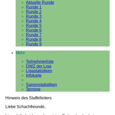
Aktuelle Runde
Runde 1
Runde 2
Runde 3
Runde 4
Runde 5
Runde 6
Runde 7
Runde 8
Runde 9
Mehr
Teilnehmerliste
DWZ der Liga
Ligastatistiken
Infokarte
Saisonstatistiken
Termine
Hinweis des Staffelleiters
Liebe Schachfreunde,