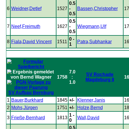
0.5
6
Weidner,Detlef
1527
-
Bassen,Christopher
1
0.5
0.5
7
Neef,Freimuth
1627
-
Wiegmann,Ulf
1
0.5
0 -
8
Fiala,David Vincent
1511
Patra,Subhankar
1
1
7.0
SV Rochade
1758
:
1
Magdeburg II
1.0
SV Aufbau Bernburg
1
Bauer,Burkhard
1845
+/-
Klenner,Janis
1
2
Mohs,Jürgen
1751
+/-
Holze,Bernd
1
1 -
3
Frieße,Bernhard
1813
Wall,David
1
0
0.5