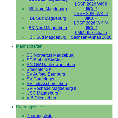
LSSF 2026 WK II
BL Nord Magdeburg
JtfOuP
LSSF 2026 WK III
BL Süd Magdeburg
JtfOuP
LSSF 2026 WK IV
BK Nord Magdeburg
JtfOuP
LMM Blitzschach
BK Süd Magdeburg
Sachsen-Anhalt 2026
Mannschaften
SC Norbertus Magdeburg
SG Einheit Staßfurt
SG GW Dahlenwarsleben
Stendaler SK
SV Aufbau Bernburg
SV Gardelegen
SV Lok Aschersleben
SV Rochade Magdeburg II
USC Magdeburg II
VfB Ottersleben
Paarungsliste
Paarungsliste