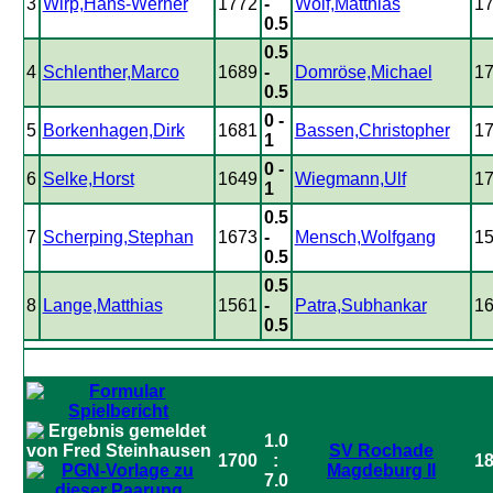
3
Wirp,Hans-Werner
1772
-
Wolf,Matthias
1
0.5
0.5
4
Schlenther,Marco
1689
-
Domröse,Michael
1
0.5
0 -
5
Borkenhagen,Dirk
1681
Bassen,Christopher
1
1
0 -
6
Selke,Horst
1649
Wiegmann,Ulf
1
1
0.5
7
Scherping,Stephan
1673
-
Mensch,Wolfgang
1
0.5
0.5
8
Lange,Matthias
1561
-
Patra,Subhankar
1
0.5
1.0
SV Rochade
1700
:
1
Magdeburg II
7.0