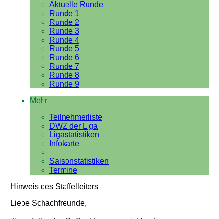
Aktuelle Runde
Runde 1
Runde 2
Runde 3
Runde 4
Runde 5
Runde 6
Runde 7
Runde 8
Runde 9
Mehr
Teilnehmerliste
DWZ der Liga
Ligastatistiken
Infokarte
Saisonstatistiken
Termine
Hinweis des Staffelleiters
Liebe Schachfreunde,