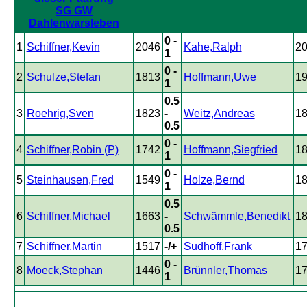
SG GW
Dahlenwarsleben
0 -
1
Schiffner,Kevin
2046
Kahe,Ralph
2
1
0 -
2
Schulze,Stefan
1813
Hoffmann,Uwe
1
1
0.5
3
Roehrig,Sven
1823
-
Weitz,Andreas
1
0.5
0 -
4
Schiffner,Robin (P)
1742
Hoffmann,Siegfried
1
1
0 -
5
Steinhausen,Fred
1549
Holze,Bernd
1
1
0.5
6
Schiffner,Michael
1663
-
Schwämmle,Benedikt
1
0.5
7
Schiffner,Martin
1517
-/+
Sudhoff,Frank
1
0 -
8
Moeck,Stephan
1446
Brünnler,Thomas
1
1