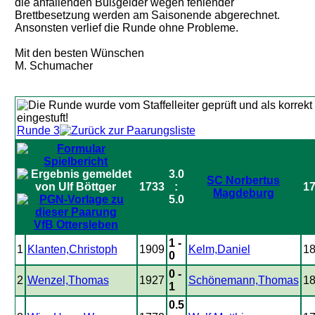
die anfallenden Bußgelder wegen fehlender
Brettbesetzung werden am Saisonende abgerechnet.
Ansonsten verlief die Runde ohne Probleme.
Mit den besten Wünschen
M. Schumacher
Runde 3
3.0
SC Norbertus
1733
:
1
Magdeburg
5.0
VfB Ottersleben
1 -
1
Klanten,Christoph
1909
Kelm,Daniel
1
0
0 -
2
Wenzel,Thomas
1927
Schönemann,Thomas
1
1
0.5