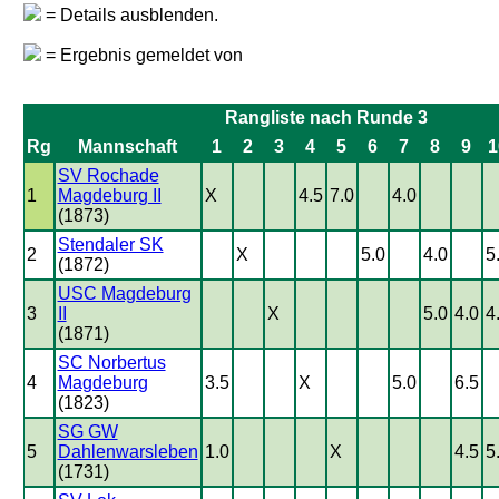
= Details ausblenden.
= Ergebnis gemeldet von
Rangliste nach Runde 3
Rg
Mannschaft
1
2
3
4
5
6
7
8
9
1
SV Rochade
1
Magdeburg II
X
4.5
7.0
4.0
(1873)
Stendaler SK
2
X
5.0
4.0
5
(1872)
USC Magdeburg
3
II
X
5.0
4.0
4
(1871)
SC Norbertus
4
Magdeburg
3.5
X
5.0
6.5
(1823)
SG GW
5
Dahlenwarsleben
1.0
X
4.5
5
(1731)