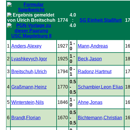
4.0
1774
:
SG Einheit Staßfurt
1
4.0
USC Magdeburg II
1 -
1
Anders,Alexey
1927
Mann,Andreas
1
0
1 -
2
Lyashkevych,Igor
1925
Beck,Jason
1
0
0 -
3
Breitschuh,Ulrich
1794
Radonz,Hartmut
1
1
0.5
4
Graßmann,Heinz
1770
-
Schambier,Leon Elias
1
0.5
1 -
5
Winterstein,Nils
1846
Ahne,Jonas
1
0
0.5
6
Brandt,Florian
1670
-
Bichtemann,Christian
1
0.5