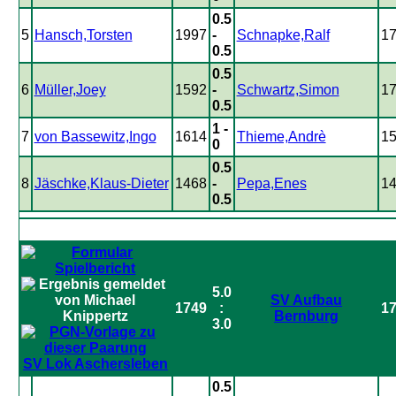
0.5
5
Hansch,Torsten
1997
-
Schnapke,Ralf
1
0.5
0.5
6
Müller,Joey
1592
-
Schwartz,Simon
1
0.5
1 -
7
von Bassewitz,Ingo
1614
Thieme,Andrè
1
0
0.5
8
Jäschke,Klaus-Dieter
1468
-
Pepa,Enes
1
0.5
5.0
SV Aufbau
1749
:
1
Bernburg
3.0
SV Lok Aschersleben
0.5