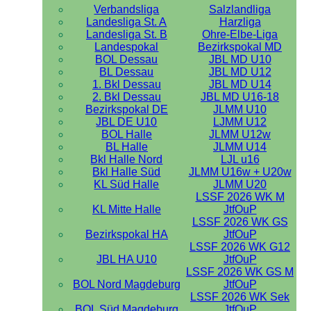
Verbandsliga
Salzlandliga
Landesliga St. A
Harzliga
Landesliga St. B
Ohre-Elbe-Liga
Landespokal
Bezirkspokal MD
BOL Dessau
JBL MD U10
BL Dessau
JBL MD U12
1. Bkl Dessau
JBL MD U14
2. Bkl Dessau
JBL MD U16-18
Bezirkspokal DE
JLMM U10
JBL DE U10
LJMM U12
BOL Halle
JLMM U12w
BL Halle
JLMM U14
Bkl Halle Nord
LJL u16
Bkl Halle Süd
JLMM U16w + U20w
KL Süd Halle
JLMM U20
LSSF 2026 WK M
KL Mitte Halle
JtfOuP
LSSF 2026 WK GS
Bezirkspokal HA
JtfOuP
LSSF 2026 WK G12
JBL HA U10
JtfOuP
LSSF 2026 WK GS M
BOL Nord Magdeburg
JtfOuP
LSSF 2026 WK Sek
BOL Süd Magdeburg
JtfOuP