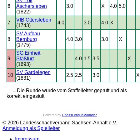
SV Lok
6
Aschersleben
3.0
X
4.0
5.0
(1822)
VfB Ottersleben
7
4.0
3.0
4.0
X
(1743)
SV Aufbau
8
Bernburg
4.0
3.0
3.0
X
(1775)
SG Einheit
9
Staßfurt
4.0
1.5
3.5
X
(1693)
SV Gardelegen
10
2.5
2.5
3.0
X
(1831)
= Die Runde wurde vom Staffelleiter geprüft und als
korrekt eingestuft!
Powered by
ChessLeagueManager
© 2026 Landesschachverband Sachsen-Anhalt e.V.
Anmeldung als Spielleiter
Impressum