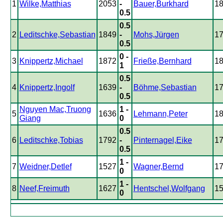
1
Wilke,Matthias
2053
-
Bauer,Burkhard
1
0.5
0.5
2
Leditschke,Sebastian
1849
-
Mohs,Jürgen
1
0.5
0 -
3
Knippertz,Michael
1872
Frieße,Bernhard
1
1
0.5
4
Knippertz,Ingolf
1639
-
Böhme,Sebastian
1
0.5
Nguyen Mac,Truong
1 -
5
1636
Lehmann,Peter
1
Giang
0
0.5
6
Leditschke,Tobias
1792
-
Pinternagel,Eike
1
0.5
1 -
7
Weidner,Detlef
1527
Wagner,Bernd
1
0
1 -
8
Neef,Freimuth
1627
Hentschel,Wolfgang
1
0