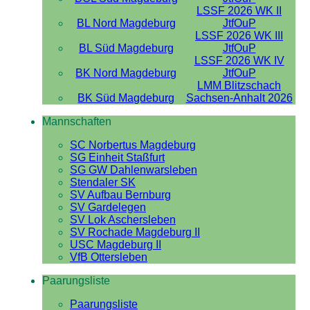
LSSF 2026 WK II
BL Nord Magdeburg
JtfOuP
LSSF 2026 WK III
BL Süd Magdeburg
JtfOuP
LSSF 2026 WK IV
BK Nord Magdeburg
JtfOuP
LMM Blitzschach
BK Süd Magdeburg
Sachsen-Anhalt 2026
Mannschaften
SC Norbertus Magdeburg
SG Einheit Staßfurt
SG GW Dahlenwarsleben
Stendaler SK
SV Aufbau Bernburg
SV Gardelegen
SV Lok Aschersleben
SV Rochade Magdeburg II
USC Magdeburg II
VfB Ottersleben
Paarungsliste
Paarungsliste