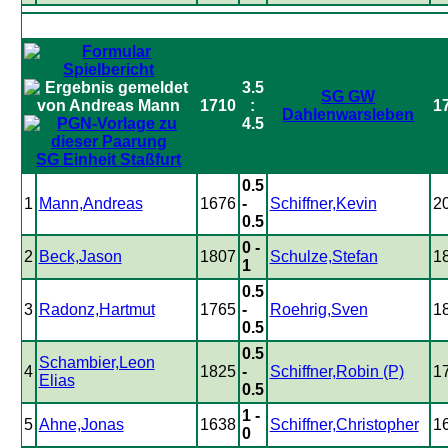
3.5
SG GW
1710
:
1
Dahlenwarsleben
4.5
SG Einheit Staßfurt
0.5
1
Mann,Andreas
1676
-
Schiffner,Kevin
2
0.5
0 -
2
Beck,Jason
1807
Schulze,Stefan
1
1
0.5
3
Radonz,Hartmut
1765
-
Roehrig,Sven
1
0.5
0.5
Schambier,Leon
4
1825
-
Schiffner,Robin (P)
1
Elias
0.5
1 -
5
Ahne,Jonas
1638
Schiffner,Christopher
1
0