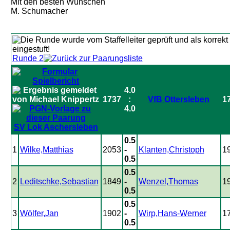
Mit den besten Wünschen
M. Schumacher
Runde 2
4.0
1737
:
VfB Ottersleben
1
4.0
SV Lok Aschersleben
0.5
1
Wilke,Matthias
2053
-
Klanten,Christoph
1
0.5
0.5
2
Leditschke,Sebastian
1849
-
Wenzel,Thomas
1
0.5
0.5
3
Wölfer,Jan
1902
-
Wirp,Hans-Werner
1
0.5