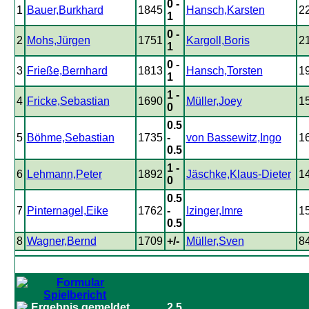
0 -
1
Bauer,Burkhard
1845
Hansch,Karsten
2
1
0 -
2
Mohs,Jürgen
1751
Kargoll,Boris
2
1
0 -
3
Frieße,Bernhard
1813
Hansch,Torsten
1
1
1 -
4
Fricke,Sebastian
1690
Müller,Joey
1
0
0.5
5
Böhme,Sebastian
1735
-
von Bassewitz,Ingo
1
0.5
1 -
6
Lehmann,Peter
1892
Jäschke,Klaus-Dieter
1
0
0.5
7
Pinternagel,Eike
1762
-
Izinger,Imre
1
0.5
8
Wagner,Bernd
1709
+/-
Müller,Sven
8
2.5