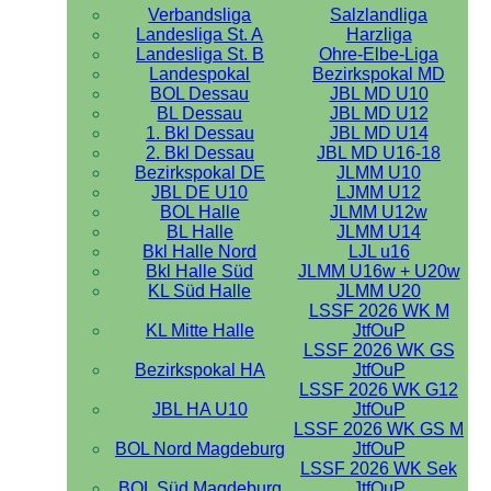
Verbandsliga
Salzlandliga
Landesliga St. A
Harzliga
Landesliga St. B
Ohre-Elbe-Liga
Landespokal
Bezirkspokal MD
BOL Dessau
JBL MD U10
BL Dessau
JBL MD U12
1. Bkl Dessau
JBL MD U14
2. Bkl Dessau
JBL MD U16-18
Bezirkspokal DE
JLMM U10
JBL DE U10
LJMM U12
BOL Halle
JLMM U12w
BL Halle
JLMM U14
Bkl Halle Nord
LJL u16
Bkl Halle Süd
JLMM U16w + U20w
KL Süd Halle
JLMM U20
LSSF 2026 WK M
KL Mitte Halle
JtfOuP
LSSF 2026 WK GS
Bezirkspokal HA
JtfOuP
LSSF 2026 WK G12
JBL HA U10
JtfOuP
LSSF 2026 WK GS M
BOL Nord Magdeburg
JtfOuP
LSSF 2026 WK Sek
BOL Süd Magdeburg
JtfOuP