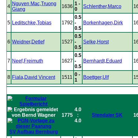
Nguyen Mac,Truong
1 -
4
1636
Schlenther,Marco
1
Giang
0
0.5
5
Leditschke,Tobias
1792
-
Borkenhagen,Dirk
1
0.5
0.5
6
Weidner,Detlef
1527
-
Selke,Horst
1
0.5
0.5
7
Neef,Freimuth
1627
-
Bernhardt,Eduard
1
0.5
0 -
8
Fiala,David Vincent
1511
Boettger,Ulf
1
1
4.0
1775
:
Stendaler SK
1
4.0
SV Aufbau Bernburg