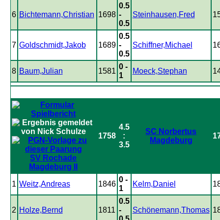
0.5
6
Bichtemann,Christian
1698
-
Steinhausen,Fred
1
0.5
0.5
7
Goldschmidt,Jakob
1689
-
Schiffner,Michael
1
0.5
0 -
8
Baum,Julian
1581
Moeck,Stephan
1
1
4.5
SC Norbertus
1758
:
1
Magdeburg
3.5
SV Rochade
Magdeburg II
0 -
1
Weitz,Andreas
1846
Kelm,Daniel
1
1
0.5
2
Holze,Bernd
1811
-
Schönemann,Thomas
1
0.5