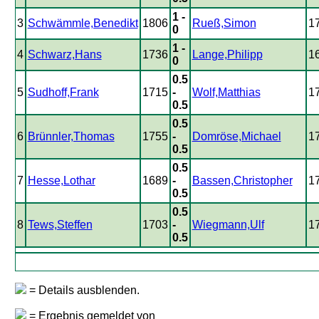
1 -
3
Schwämmle,Benedikt
1806
Rueß,Simon
1
0
1 -
4
Schwarz,Hans
1736
Lange,Philipp
1
0
0.5
5
Sudhoff,Frank
1715
-
Wolf,Matthias
1
0.5
0.5
6
Brünnler,Thomas
1755
-
Domröse,Michael
1
0.5
0.5
7
Hesse,Lothar
1689
-
Bassen,Christopher
1
0.5
0.5
8
Tews,Steffen
1703
-
Wiegmann,Ulf
1
0.5
= Details ausblenden.
= Ergebnis gemeldet von