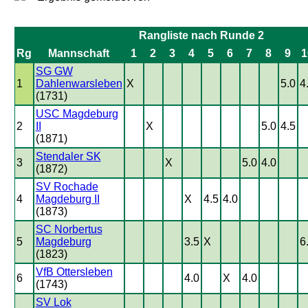
Rangliste nach Runde 2
Rg
Mannschaft
1
2
3
4
5
6
7
8
9
1
SG GW
1
Dahlenwarsleben
X
5.0
4
(1731)
USC Magdeburg
2
II
X
5.0
4.5
(1871)
Stendaler SK
3
X
5.0
4.0
(1872)
SV Rochade
4
Magdeburg II
X
4.5
4.0
(1873)
SC Norbertus
5
Magdeburg
3.5
X
6
(1823)
VfB Ottersleben
6
4.0
X
4.0
(1743)
SV Lok