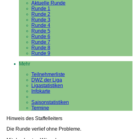
Aktuelle Runde
Runde 1
Runde 2
Runde 3
Runde 4
Runde 5
Runde 6
Runde 7
Runde 8
Runde 9
Mehr
Teilnehmerliste
DWZ der Liga
Ligastatistiken
Infokarte
Saisonstatistiken
Termine
Hinweis des Staffelleiters
Die Runde verlief ohne Probleme.