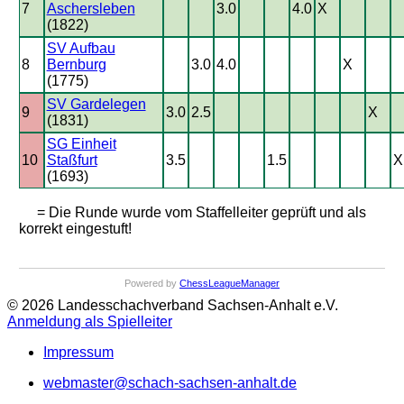
7
Aschersleben
3.0
4.0
X
(1822)
SV Aufbau
8
Bernburg
3.0
4.0
X
(1775)
SV Gardelegen
9
3.0
2.5
X
(1831)
SG Einheit
10
Staßfurt
3.5
1.5
X
(1693)
= Die Runde wurde vom Staffelleiter geprüft und als
korrekt eingestuft!
Powered by
ChessLeagueManager
© 2026 Landesschachverband Sachsen-Anhalt e.V.
Anmeldung als Spielleiter
Impressum
webmaster@schach-sachsen-anhalt.de