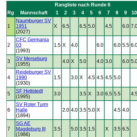
Rangliste nach Runde 6
Rg
Mannschaft
1
2
3
4
5
6
7
8
9
10
Naumburger SV
1
1951
X
6.5
6.5
5.0
4.5
6.0
7.
(2027)
CFC Germania
2
03
1.5
X
4.0
6.0
6.0
5.5
6.
(1993)
SV Merseburg
3
4.0
X
5.0
4.0
3.0
6.0
5.
(1955)
Reideburger SV
4
1990
1.5
3.0
X
4.5
4.5
4.5
5.0
(1930)
SF Hettstedt
5
3.0
3.5
X
3.0
6.5
5.5
4.
(1995)
SV Roter Turm
6
Halle
2.0
4.0
3.5
5.0
X
4.5
4.0
(1894)
SG AE
7
Magdeburg III
3.5
5.0
3.5
1.5
X
3.5
6.5
(1986)