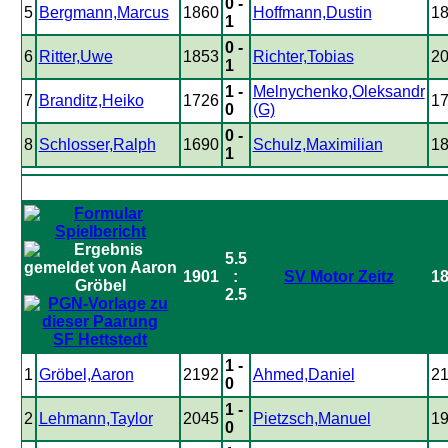
0 -
5
Bergmann,Marcus
1860
Hoffmann,Dustin
1
1
0 -
6
Ritter,Uwe
1853
Richter,Tobias
2
1
1 -
Melnychenko,Oleksandr
7
Branditz,Heiko
1726
1
0
(G)
0 -
8
Schlosser,Ralph
1690
Schulz,Maximilian
1
1
5.5
1901
:
SV Motor Zeitz
1
2.5
SF Hettstedt
1 -
1
Gröbel,Aaron
2192
Ahmed,Daniel
2
0
1 -
2
Lehmann,Taylor
2045
Pietzsch,Manuel
1
0