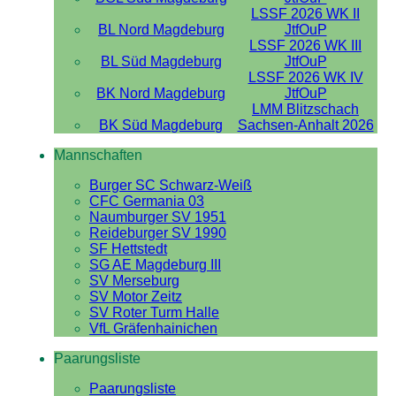
LSSF 2026 WK II
BL Nord Magdeburg
JtfOuP
LSSF 2026 WK III
BL Süd Magdeburg
JtfOuP
LSSF 2026 WK IV
BK Nord Magdeburg
JtfOuP
LMM Blitzschach
BK Süd Magdeburg
Sachsen-Anhalt 2026
Mannschaften
Burger SC Schwarz-Weiß
CFC Germania 03
Naumburger SV 1951
Reideburger SV 1990
SF Hettstedt
SG AE Magdeburg III
SV Merseburg
SV Motor Zeitz
SV Roter Turm Halle
VfL Gräfenhainichen
Paarungsliste
Paarungsliste