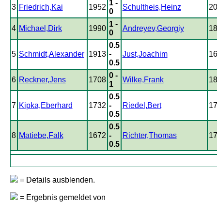
1 -
3
Friedrich,Kai
1952
Schultheis,Heinz
2
0
1 -
4
Michael,Dirk
1990
Andreyev,Georgiy
1
0
0.5
5
Schmidt,Alexander
1913
-
Just,Joachim
1
0.5
0 -
6
Reckner,Jens
1708
Wilke,Frank
1
1
0.5
7
Kipka,Eberhard
1732
-
Riedel,Bert
1
0.5
0.5
8
Matiebe,Falk
1672
-
Richter,Thomas
1
0.5
= Details ausblenden.
= Ergebnis gemeldet von