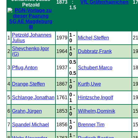
1873
:
VfL Gräfenhainichen
1
1.5
SG AE Magdeburg
III
Petzold,Johannes
1 -
1
1979
Michel,Steffen
2
Julius
0
Shevchenko,Igor
1 -
2
1964
Dubbratz,Frank
1
(G)
0
0.5
3
Pflug,Anton
1937
-
Schubert,Marco
1
0.5
1 -
4
Drange,Steffen
1867
Kurth,Uwe
1
0
0 -
5
Schlange,Jonathan
1761
Hintzsche,Ingolf
1
1
1 -
6
Grahn,Jürgen
1853
Wilhelm,Dominik
1
0
1 -
7
Spandel,Michael
1856
Brenner,Tim
1
0
1 -