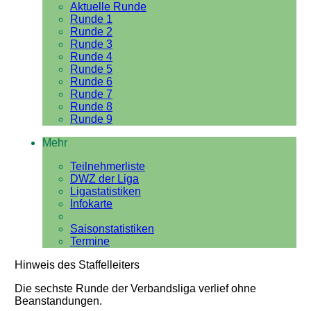
Aktuelle Runde
Runde 1
Runde 2
Runde 3
Runde 4
Runde 5
Runde 6
Runde 7
Runde 8
Runde 9
Mehr
Teilnehmerliste
DWZ der Liga
Ligastatistiken
Infokarte
Saisonstatistiken
Termine
Hinweis des Staffelleiters
Die sechste Runde der Verbandsliga verlief ohne
Beanstandungen.