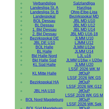
Verbandsliga
Salzlandliga
Landesliga St. A
Harzliga
Landesliga St. B
Ohre-Elbe-Liga
Landespokal
Bezirkspokal MD
BOL Dessau
JBL MD U10
BL Dessau
JBL MD U12
1. Bkl Dessau
JBL MD U14
2. Bkl Dessau
JBL MD U16-18
Bezirkspokal DE
JLMM U10
JBL DE U10
LJMM U12
BOL Halle
JLMM U12w
BL Halle
JLMM U14
Bkl Halle Nord
LJL u16
Bkl Halle Süd
JLMM U16w + U20w
KL Süd Halle
JLMM U20
LSSF 2026 WK M
KL Mitte Halle
JtfOuP
LSSF 2026 WK GS
Bezirkspokal HA
JtfOuP
LSSF 2026 WK G12
JBL HA U10
JtfOuP
LSSF 2026 WK GS M
BOL Nord Magdeburg
JtfOuP
LSSF 2026 WK Sek
BOL Süd Magdeburg
JtfOuP