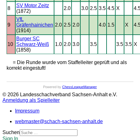
SV Motor Zeitz
8
2.0
3.0
2.5
3.5
4.5
X
4.
(1872)
VfL
9
Gräfenhainichen
2.0
2.5
2.0
4.0
1.5
X
4.
(1914)
Burger SC
10
Schwarz-Weiß
1.0
2.0
3.0
3.5
3.5
3.5
X
(1858)
= Die Runde wurde vom Staffelleiter geprüft und als
korrekt eingestuft!
Powered by
ChessLeagueManager
© 2026 Landesschachverband Sachsen-Anhalt e.V.
Anmeldung als Spielleiter
Impressum
webmaster@schach-sachsen-anhalt.de
Suchen
Sign In