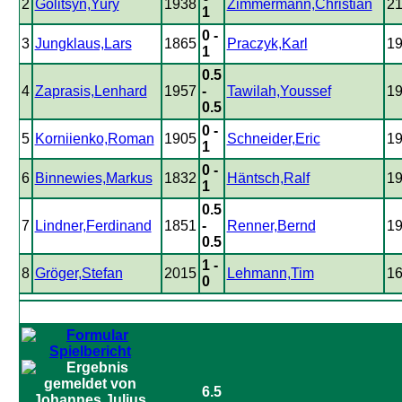
2
Golitsyn,Yury
1938
Zimmermann,Christian
2
1
0 -
3
Jungklaus,Lars
1865
Praczyk,Karl
1
1
0.5
4
Zaprasis,Lenhard
1957
-
Tawilah,Youssef
1
0.5
0 -
5
Korniienko,Roman
1905
Schneider,Eric
1
1
0 -
6
Binnewies,Markus
1832
Häntsch,Ralf
1
1
0.5
7
Lindner,Ferdinand
1851
-
Renner,Bernd
1
0.5
1 -
8
Gröger,Stefan
2015
Lehmann,Tim
1
0
6.5