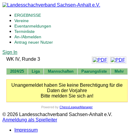
ERGEBNISSE
Vereine
Eventanmeldungen
Terminliste
An-/Abmelden
Antrag neuer Nutzer
Sign In
WK IV, Runde 3
2024/25
Liga
Mannschaften
Paarungsliste
Mehr
Unangemeldet haben Sie keine Berechtigung für die
Daten der Vorjahre
Bitte melden Sie sich an!
Powered by
ChessLeagueManager
© 2026 Landesschachverband Sachsen-Anhalt e.V.
Anmeldung als Spielleiter
Impressum