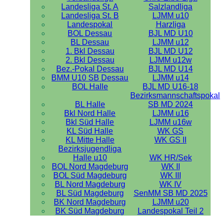
Landesliga St. A
Salzlandliga
Landesliga St. B
LJMM u10
Landespokal
Harzliga
BOL Dessau
BJL MD U10
BL Dessau
LJMM u12
1. Bkl Dessau
BJL MD U12
2. Bkl Dessau
LJMM u12w
Bez.-Pokal Dessau
BJL MD U14
BMM U10 SB Dessau
LJMM u14
BOL Halle
BJL MD U16-18
Bezirksmannschaftspokal
BL Halle
SB MD 2024
Bkl Nord Halle
LJMM u16
Bkl Süd Halle
LJMM u16w
KL Süd Halle
WK GS
KL Mitte Halle
WK GS II
Bezirksjugendliga
Halle u10
WK HR/Sek
BOL Nord Magdeburg
WK II
BOL Süd Magdeburg
WK III
BL Nord Magdeburg
WK IV
BL Süd Magdeburg
SenMM SB MD 2025
BK Nord Magdeburg
LJMM u20
BK Süd Magdeburg
Landespokal Teil 2