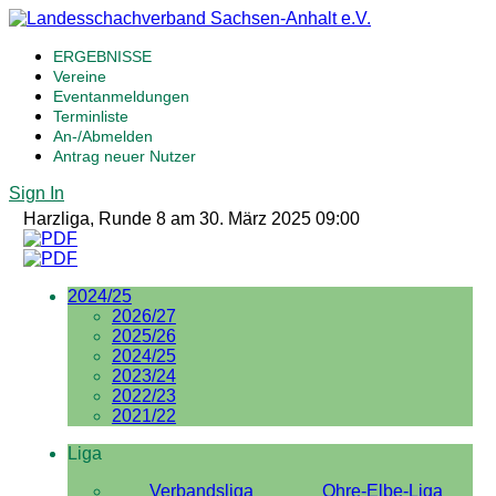
ERGEBNISSE
Vereine
Eventanmeldungen
Terminliste
An-/Abmelden
Antrag neuer Nutzer
Sign In
Harzliga, Runde 8 am 30. März 2025 09:00
2024/25
2026/27
2025/26
2024/25
2023/24
2022/23
2021/22
Liga
Verbandsliga
Ohre-Elbe-Liga