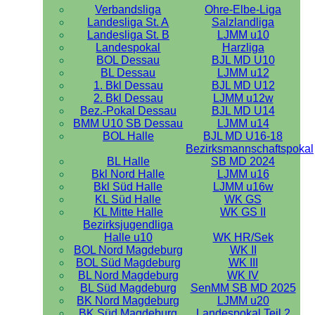
Verbandsliga
Ohre-Elbe-Liga
Landesliga St. A
Salzlandliga
Landesliga St. B
LJMM u10
Landespokal
Harzliga
BOL Dessau
BJL MD U10
BL Dessau
LJMM u12
1. Bkl Dessau
BJL MD U12
2. Bkl Dessau
LJMM u12w
Bez.-Pokal Dessau
BJL MD U14
BMM U10 SB Dessau
LJMM u14
BOL Halle
BJL MD U16-18
Bezirksmannschaftspokal
BL Halle
SB MD 2024
Bkl Nord Halle
LJMM u16
Bkl Süd Halle
LJMM u16w
KL Süd Halle
WK GS
KL Mitte Halle
WK GS II
Bezirksjugendliga
Halle u10
WK HR/Sek
BOL Nord Magdeburg
WK II
BOL Süd Magdeburg
WK III
BL Nord Magdeburg
WK IV
BL Süd Magdeburg
SenMM SB MD 2025
BK Nord Magdeburg
LJMM u20
BK Süd Magdeburg
Landespokal Teil 2