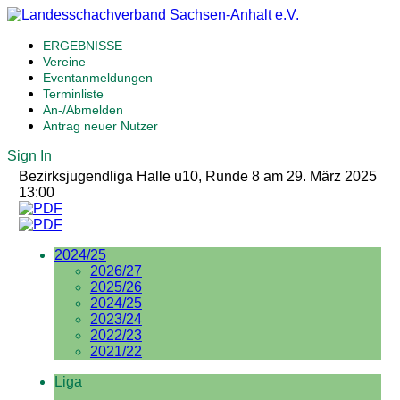
ERGEBNISSE
Vereine
Eventanmeldungen
Terminliste
An-/Abmelden
Antrag neuer Nutzer
Sign In
Bezirksjugendliga Halle u10, Runde 8 am 29. März 2025
13:00
2024/25
2026/27
2025/26
2024/25
2023/24
2022/23
2021/22
Liga