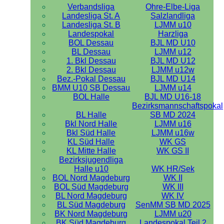
Verbandsliga
Ohre-Elbe-Liga
Landesliga St. A
Salzlandliga
Landesliga St. B
LJMM u10
Landespokal
Harzliga
BOL Dessau
BJL MD U10
BL Dessau
LJMM u12
1. Bkl Dessau
BJL MD U12
2. Bkl Dessau
LJMM u12w
Bez.-Pokal Dessau
BJL MD U14
BMM U10 SB Dessau
LJMM u14
BOL Halle
BJL MD U16-18
Bezirksmannschaftspokal
BL Halle
SB MD 2024
Bkl Nord Halle
LJMM u16
Bkl Süd Halle
LJMM u16w
KL Süd Halle
WK GS
KL Mitte Halle
WK GS II
Bezirksjugendliga
Halle u10
WK HR/Sek
BOL Nord Magdeburg
WK II
BOL Süd Magdeburg
WK III
BL Nord Magdeburg
WK IV
BL Süd Magdeburg
SenMM SB MD 2025
BK Nord Magdeburg
LJMM u20
BK Süd Magdeburg
Landespokal Teil 2