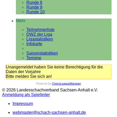
Runde 8
Runde 9
Runde 10
Mehr
Teilnehmerliste
DWZ der Liga
Ligastatistiken
Infokarte
Saisonstatistiken
Termine
Unangemeldet haben Sie keine Berechtigung für die
Daten der Vorjahre
Bitte melden Sie sich an!
Powered by
ChessLeagueManager
© 2026 Landesschachverband Sachsen-Anhalt e.V.
Anmeldung als Spielleiter
Impressum
webmaster@schach-sachsen-anhalt.de