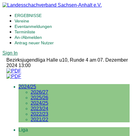
ERGEBNISSE
Vereine
Eventanmeldungen
Terminliste
An-/Abmelden
Antrag neuer Nutzer
Sign In
Bezirksjugendliga Halle u10, Runde 4 am 07. Dezember
2024 13:00
2024/25
2026/27
2025/26
2024/25
2023/24
2022/23
2021/22
Liga