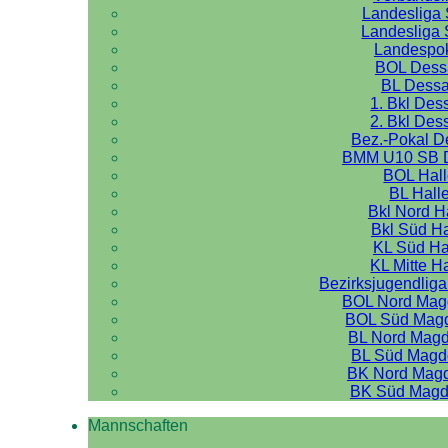
Landesliga 
Landesliga 
Landespo
BOL Dess
BL Dess
1. Bkl Des
2. Bkl Des
Bez.-Pokal 
BMM U10 SB 
BOL Hal
BL Hall
Bkl Nord H
Bkl Süd Ha
KL Süd Ha
KL Mitte H
Bezirksjugendliga
BOL Nord Mag
BOL Süd Mag
BL Nord Mag
BL Süd Magd
BK Nord Mag
BK Süd Magd
Mannschaften