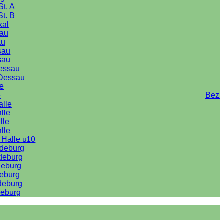
St. A
St. B
kal
au
au
sau
sau
Dessau
Dessau
le
e
Bez
alle
lle
lle
alle
 Halle u10
deburg
deburg
deburg
eburg
deburg
eburg