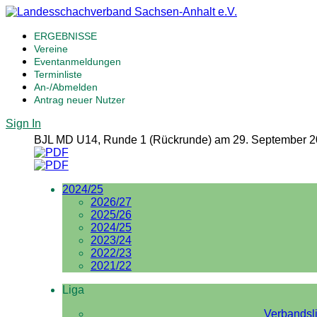
ERGEBNISSE
Vereine
Eventanmeldungen
Terminliste
An-/Abmelden
Antrag neuer Nutzer
Sign In
BJL MD U14, Runde 1 (Rückrunde) am 29. September 2
2024/25
2026/27
2025/26
2024/25
2023/24
2022/23
2021/22
Liga
Verbandsl