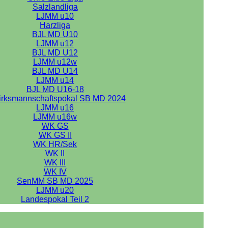
Salzlandliga
LJMM u10
Harzliga
BJL MD U10
LJMM u12
BJL MD U12
LJMM u12w
BJL MD U14
LJMM u14
BJL MD U16-18
irksmannschaftspokal SB MD 2024
LJMM u16
LJMM u16w
WK GS
WK GS II
WK HR/Sek
WK II
WK III
WK IV
SenMM SB MD 2025
LJMM u20
Landespokal Teil 2