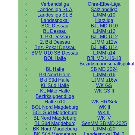
Verbandsliga
Ohre-Elbe-Liga
Landesliga St. A
Salzlandliga
Landesliga St. B
LJMM u10
Landespokal
Harzliga
BOL Dessau
BJL MD U10
BL Dessau
LJMM u12
1. Bkl Dessau
BJL MD U12
2. Bkl Dessau
LJMM u12w
Bez.-Pokal Dessau
BJL MD U14
BMM U10 SB Dessau
LJMM u14
BOL Halle
BJL MD U16-18
Bezirksmannschaftspokal
BL Halle
SB MD 2024
Bkl Nord Halle
LJMM u16
Bkl Süd Halle
LJMM u16w
KL Süd Halle
WK GS
KL Mitte Halle
WK GS II
Bezirksjugendliga
Halle u10
WK HR/Sek
BOL Nord Magdeburg
WK II
BOL Süd Magdeburg
WK III
BL Nord Magdeburg
WK IV
BL Süd Magdeburg
SenMM SB MD 2025
BK Nord Magdeburg
LJMM u20
BK Süd Magdeburg
Landespokal Teil 2