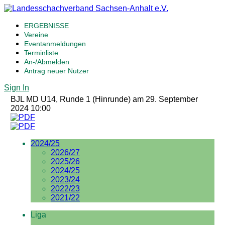
ERGEBNISSE
Vereine
Eventanmeldungen
Terminliste
An-/Abmelden
Antrag neuer Nutzer
Sign In
BJL MD U14, Runde 1 (Hinrunde) am 29. September
2024 10:00
2024/25
2026/27
2025/26
2024/25
2023/24
2022/23
2021/22
Liga