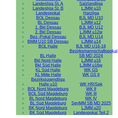
Landesliga St. A
Salzlandliga
Landesliga St. B
LJMM u10
Landespokal
Harzliga
BOL Dessau
BJL MD U10
BL Dessau
LJMM u12
1. Bkl Dessau
BJL MD U12
2. Bkl Dessau
LJMM u12w
Bez.-Pokal Dessau
BJL MD U14
BMM U10 SB Dessau
LJMM u14
BOL Halle
BJL MD U16-18
Bezirksmannschaftspokal
BL Halle
SB MD 2024
Bkl Nord Halle
LJMM u16
Bkl Süd Halle
LJMM u16w
KL Süd Halle
WK GS
KL Mitte Halle
WK GS II
Bezirksjugendliga
Halle u10
WK HR/Sek
BOL Nord Magdeburg
WK II
BOL Süd Magdeburg
WK III
BL Nord Magdeburg
WK IV
BL Süd Magdeburg
SenMM SB MD 2025
BK Nord Magdeburg
LJMM u20
BK Süd Magdeburg
Landespokal Teil 2