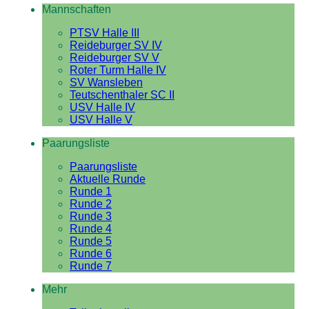
Mannschaften
PTSV Halle III
Reideburger SV IV
Reideburger SV V
Roter Turm Halle IV
SV Wansleben
Teutschenthaler SC II
USV Halle IV
USV Halle V
Paarungsliste
Paarungsliste
Aktuelle Runde
Runde 1
Runde 2
Runde 3
Runde 4
Runde 5
Runde 6
Runde 7
Mehr