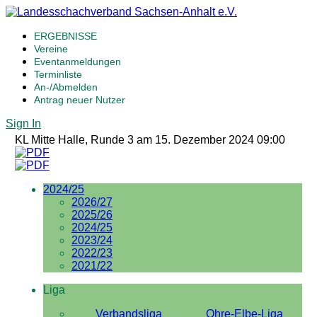
ERGEBNISSE
Vereine
Eventanmeldungen
Terminliste
An-/Abmelden
Antrag neuer Nutzer
Sign In
KL Mitte Halle, Runde 3 am 15. Dezember 2024 09:00
2024/25
2026/27
2025/26
2024/25
2023/24
2022/23
2021/22
Liga
Verbandsliga
Ohre-Elbe-Liga