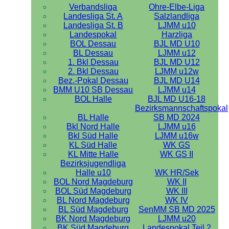
Verbandsliga
Ohre-Elbe-Liga
Landesliga St. A
Salzlandliga
Landesliga St. B
LJMM u10
Landespokal
Harzliga
BOL Dessau
BJL MD U10
BL Dessau
LJMM u12
1. Bkl Dessau
BJL MD U12
2. Bkl Dessau
LJMM u12w
Bez.-Pokal Dessau
BJL MD U14
BMM U10 SB Dessau
LJMM u14
BOL Halle
BJL MD U16-18
Bezirksmannschaftspokal
BL Halle
SB MD 2024
Bkl Nord Halle
LJMM u16
Bkl Süd Halle
LJMM u16w
KL Süd Halle
WK GS
KL Mitte Halle
WK GS II
Bezirksjugendliga
Halle u10
WK HR/Sek
BOL Nord Magdeburg
WK II
BOL Süd Magdeburg
WK III
BL Nord Magdeburg
WK IV
BL Süd Magdeburg
SenMM SB MD 2025
BK Nord Magdeburg
LJMM u20
BK Süd Magdeburg
Landespokal Teil 2