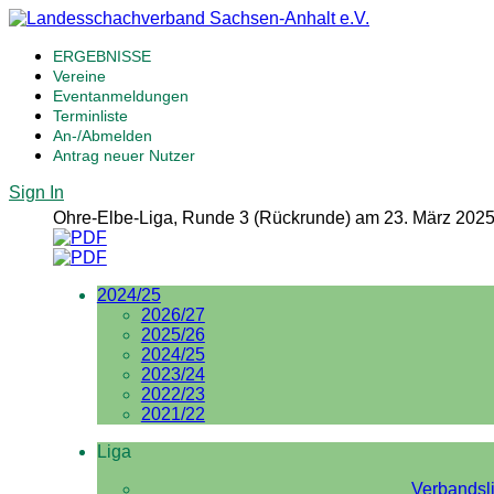
ERGEBNISSE
Vereine
Eventanmeldungen
Terminliste
An-/Abmelden
Antrag neuer Nutzer
Sign In
Ohre-Elbe-Liga, Runde 3 (Rückrunde) am 23. März 2025
2024/25
2026/27
2025/26
2024/25
2023/24
2022/23
2021/22
Liga
Verbandsl