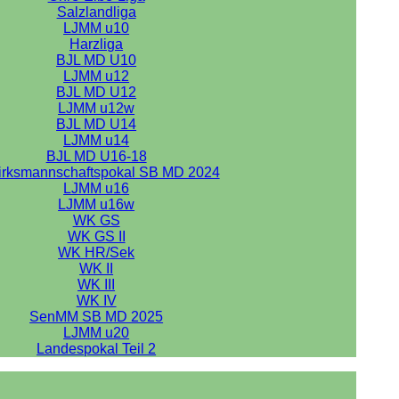
Salzlandliga
LJMM u10
Harzliga
BJL MD U10
LJMM u12
BJL MD U12
LJMM u12w
BJL MD U14
LJMM u14
BJL MD U16-18
irksmannschaftspokal SB MD 2024
LJMM u16
LJMM u16w
WK GS
WK GS II
WK HR/Sek
WK II
WK III
WK IV
SenMM SB MD 2025
LJMM u20
Landespokal Teil 2