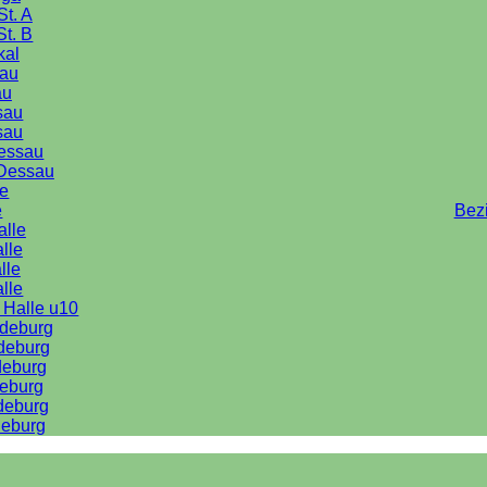
St. A
St. B
kal
au
au
sau
sau
Dessau
Dessau
le
e
Bez
alle
lle
lle
alle
 Halle u10
deburg
deburg
deburg
eburg
deburg
eburg