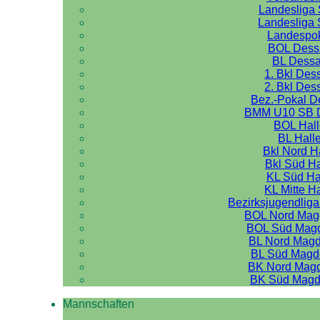
Landesliga 
Landesliga 
Landespo
BOL Dess
BL Dess
1. Bkl Des
2. Bkl Des
Bez.-Pokal 
BMM U10 SB 
BOL Hal
BL Hall
Bkl Nord H
Bkl Süd Ha
KL Süd Ha
KL Mitte H
Bezirksjugendliga
BOL Nord Mag
BOL Süd Mag
BL Nord Mag
BL Süd Magd
BK Nord Mag
BK Süd Magd
Mannschaften