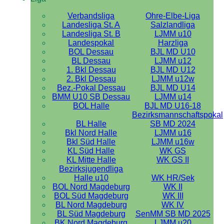
Verbandsliga
Ohre-Elbe-Liga
Landesliga St. A
Salzlandliga
Landesliga St. B
LJMM u10
Landespokal
Harzliga
BOL Dessau
BJL MD U10
BL Dessau
LJMM u12
1. Bkl Dessau
BJL MD U12
2. Bkl Dessau
LJMM u12w
Bez.-Pokal Dessau
BJL MD U14
BMM U10 SB Dessau
LJMM u14
BOL Halle
BJL MD U16-18
Bezirksmannschaftspokal
BL Halle
SB MD 2024
Bkl Nord Halle
LJMM u16
Bkl Süd Halle
LJMM u16w
KL Süd Halle
WK GS
KL Mitte Halle
WK GS II
Bezirksjugendliga
Halle u10
WK HR/Sek
BOL Nord Magdeburg
WK II
BOL Süd Magdeburg
WK III
BL Nord Magdeburg
WK IV
BL Süd Magdeburg
SenMM SB MD 2025
BK Nord Magdeburg
LJMM u20