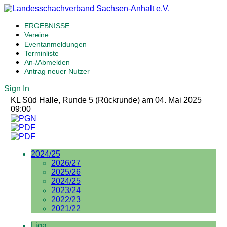
ERGEBNISSE
Vereine
Eventanmeldungen
Terminliste
An-/Abmelden
Antrag neuer Nutzer
Sign In
KL Süd Halle, Runde 5 (Rückrunde) am 04. Mai 2025
09:00
2024/25
2026/27
2025/26
2024/25
2023/24
2022/23
2021/22
Liga