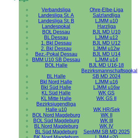
Verbandsliga
Ohre-Elbe-Liga
Landesliga St. A
Salzlandliga
Landesliga St. B
LJMM u10
Landespokal
Harzliga
BOL Dessau
BJL MD U10
BL Dessau
LJMM u12
1. Bkl Dessau
BJL MD U12
2. Bkl Dessau
LJMM u12w
Bez.-Pokal Dessau
BJL MD U14
BMM U10 SB Dessau
LJMM u14
BOL Halle
BJL MD U16-18
Bezirksmannschaftspokal
BL Halle
SB MD 2024
Bkl Nord Halle
LJMM u16
Bkl Süd Halle
LJMM u16w
KL Süd Halle
WK GS
KL Mitte Halle
WK GS II
Bezirksjugendliga
Halle u10
WK HR/Sek
BOL Nord Magdeburg
WK II
BOL Süd Magdeburg
WK III
BL Nord Magdeburg
WK IV
BL Süd Magdeburg
SenMM SB MD 2025
BK Nord Magdeburg
LJMM u20