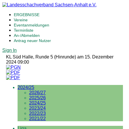
ERGEBNISSE
Vereine
Eventanmeldungen
Terminliste
An-/Abmelden
Antrag neuer Nutzer
Sign In
KL Süd Halle, Runde 5 (Hinrunde) am 15. Dezember
2024 09:00
2024/25
2026/27
2025/26
2024/25
2023/24
2022/23
2021/22
Liga