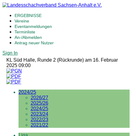
ERGEBNISSE
Vereine
Eventanmeldungen
Terminliste
An-/Abmelden
Antrag neuer Nutzer
Sign In
KL Süd Halle, Runde 2 (Rückrunde) am 16. Februar
2025 09:00
2024/25
2026/27
2025/26
2024/25
2023/24
2022/23
2021/22
Liga