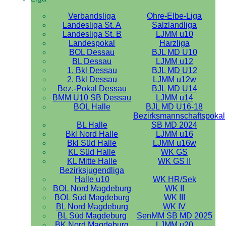
Verbandsliga
Ohre-Elbe-Liga
Landesliga St. A
Salzlandliga
Landesliga St. B
LJMM u10
Landespokal
Harzliga
BOL Dessau
BJL MD U10
BL Dessau
LJMM u12
1. Bkl Dessau
BJL MD U12
2. Bkl Dessau
LJMM u12w
Bez.-Pokal Dessau
BJL MD U14
BMM U10 SB Dessau
LJMM u14
BOL Halle
BJL MD U16-18
Bezirksmannschaftspokal
BL Halle
SB MD 2024
Bkl Nord Halle
LJMM u16
Bkl Süd Halle
LJMM u16w
KL Süd Halle
WK GS
KL Mitte Halle
WK GS II
Bezirksjugendliga
Halle u10
WK HR/Sek
BOL Nord Magdeburg
WK II
BOL Süd Magdeburg
WK III
BL Nord Magdeburg
WK IV
BL Süd Magdeburg
SenMM SB MD 2025
BK Nord Magdeburg
LJMM u20