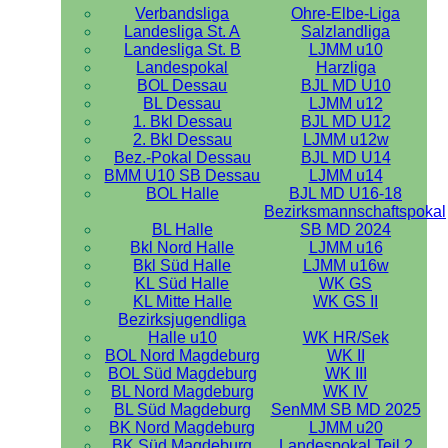
Verbandsliga
Ohre-Elbe-Liga
Landesliga St. A
Salzlandliga
Landesliga St. B
LJMM u10
Landespokal
Harzliga
BOL Dessau
BJL MD U10
BL Dessau
LJMM u12
1. Bkl Dessau
BJL MD U12
2. Bkl Dessau
LJMM u12w
Bez.-Pokal Dessau
BJL MD U14
BMM U10 SB Dessau
LJMM u14
BOL Halle
BJL MD U16-18
Bezirksmannschaftspokal
BL Halle
SB MD 2024
Bkl Nord Halle
LJMM u16
Bkl Süd Halle
LJMM u16w
KL Süd Halle
WK GS
KL Mitte Halle
WK GS II
Bezirksjugendliga
Halle u10
WK HR/Sek
BOL Nord Magdeburg
WK II
BOL Süd Magdeburg
WK III
BL Nord Magdeburg
WK IV
BL Süd Magdeburg
SenMM SB MD 2025
BK Nord Magdeburg
LJMM u20
BK Süd Magdeburg
Landespokal Teil 2