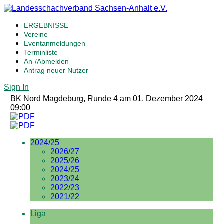
ERGEBNISSE
Vereine
Eventanmeldungen
Terminliste
An-/Abmelden
Antrag neuer Nutzer
Sign In
BK Nord Magdeburg, Runde 4 am 01. Dezember 2024
09:00
2024/25
2026/27
2025/26
2024/25
2023/24
2022/23
2021/22
Liga