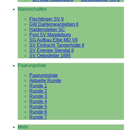
Mannschaften
Flechtinger SV II
GW Dahlenwarsleben II
Haldensleber SC
Post SV Magdeburg
SG Aufbau Elbe MD VII
SV Eintracht Tangerhütte II
SV Energie Stendal II
SV Oebisfelde 1895
Paarungsliste
Paarungsliste
Aktuelle Runde
Runde 1
Runde 2
Runde 3
Runde 4
Runde 5
Runde 6
Runde 7
Mehr