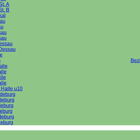
St. A
St. B
kal
au
au
sau
sau
Dessau
Dessau
le
e
Bez
alle
lle
lle
alle
 Halle u10
deburg
deburg
deburg
eburg
deburg
eburg