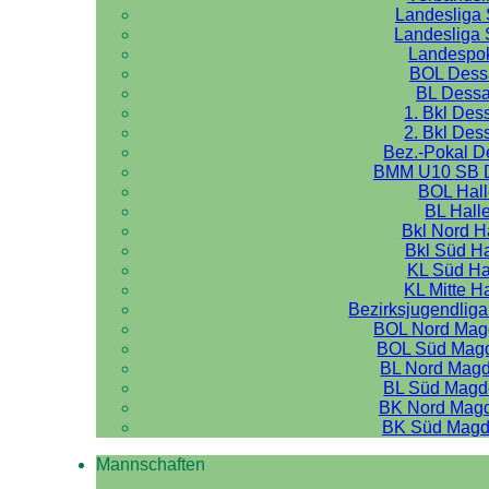
Landesliga 
Landesliga 
Landespo
BOL Dess
BL Dess
1. Bkl Des
2. Bkl Des
Bez.-Pokal 
BMM U10 SB 
BOL Hal
BL Hall
Bkl Nord H
Bkl Süd Ha
KL Süd Ha
KL Mitte H
Bezirksjugendliga
BOL Nord Mag
BOL Süd Mag
BL Nord Mag
BL Süd Magd
BK Nord Mag
BK Süd Magd
Mannschaften