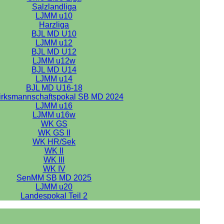
Salzlandliga
LJMM u10
Harzliga
BJL MD U10
LJMM u12
BJL MD U12
LJMM u12w
BJL MD U14
LJMM u14
BJL MD U16-18
irksmannschaftspokal SB MD 2024
LJMM u16
LJMM u16w
WK GS
WK GS II
WK HR/Sek
WK II
WK III
WK IV
SenMM SB MD 2025
LJMM u20
Landespokal Teil 2