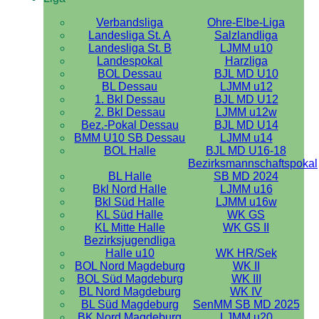
Verbandsliga
Ohre-Elbe-Liga
Landesliga St. A
Salzlandliga
Landesliga St. B
LJMM u10
Landespokal
Harzliga
BOL Dessau
BJL MD U10
BL Dessau
LJMM u12
1. Bkl Dessau
BJL MD U12
2. Bkl Dessau
LJMM u12w
Bez.-Pokal Dessau
BJL MD U14
BMM U10 SB Dessau
LJMM u14
BOL Halle
BJL MD U16-18
Bezirksmannschaftspokal
BL Halle
SB MD 2024
Bkl Nord Halle
LJMM u16
Bkl Süd Halle
LJMM u16w
KL Süd Halle
WK GS
KL Mitte Halle
WK GS II
Bezirksjugendliga
Halle u10
WK HR/Sek
BOL Nord Magdeburg
WK II
BOL Süd Magdeburg
WK III
BL Nord Magdeburg
WK IV
BL Süd Magdeburg
SenMM SB MD 2025
BK Nord Magdeburg
LJMM u20