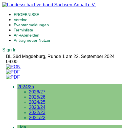
ERGEBNISSE
Vereine
Eventanmeldungen
Terminliste
An-/Abmelden
Antrag neuer Nutzer
Sign In
BL Süd Magdeburg, Runde 1 am 22. September 2024
09:00
2024/25
2026/27
2025/26
2024/25
2023/24
2022/23
2021/22
Liga