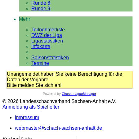
Runde 8
Runde 9
Mehr
Teilnehmerliste
DWZ der Liga
Ligastatistiken
Infokarte
Saisonstatistiken
Termine
Unangemeldet haben Sie keine Berechtigung für die
Daten der Vorjahre
Bitte melden Sie sich an!
Powered by
ChessLeagueManager
© 2026 Landesschachverband Sachsen-Anhalt e.V.
Anmeldung als Spielleiter
Impressum
webmaster@schach-sachsen-anhalt.de
Suchen