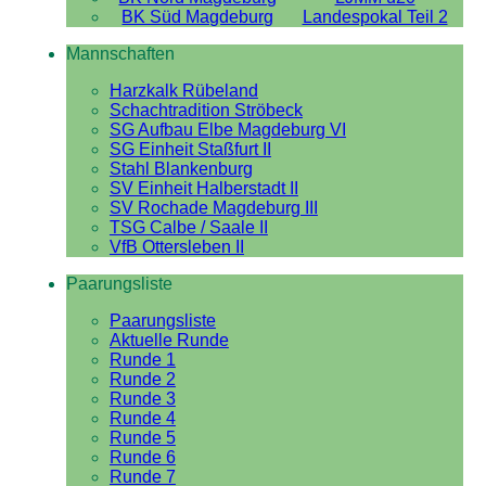
BK Süd Magdeburg
Landespokal Teil 2
Mannschaften
Harzkalk Rübeland
Schachtradition Ströbeck
SG Aufbau Elbe Magdeburg VI
SG Einheit Staßfurt II
Stahl Blankenburg
SV Einheit Halberstadt II
SV Rochade Magdeburg III
TSG Calbe / Saale II
VfB Ottersleben II
Paarungsliste
Paarungsliste
Aktuelle Runde
Runde 1
Runde 2
Runde 3
Runde 4
Runde 5
Runde 6
Runde 7