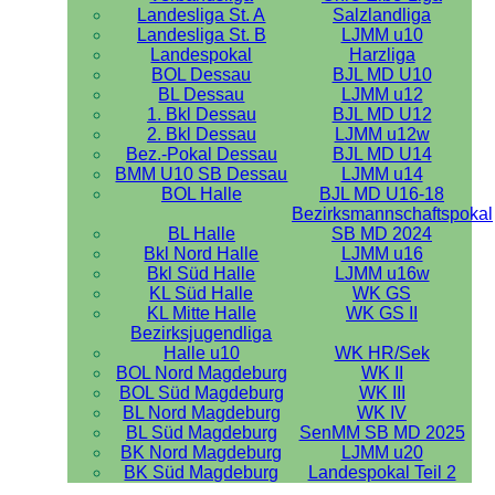
Landesliga St. A
Salzlandliga
Landesliga St. B
LJMM u10
Landespokal
Harzliga
BOL Dessau
BJL MD U10
BL Dessau
LJMM u12
1. Bkl Dessau
BJL MD U12
2. Bkl Dessau
LJMM u12w
Bez.-Pokal Dessau
BJL MD U14
BMM U10 SB Dessau
LJMM u14
BOL Halle
BJL MD U16-18
Bezirksmannschaftspokal
BL Halle
SB MD 2024
Bkl Nord Halle
LJMM u16
Bkl Süd Halle
LJMM u16w
KL Süd Halle
WK GS
KL Mitte Halle
WK GS II
Bezirksjugendliga
Halle u10
WK HR/Sek
BOL Nord Magdeburg
WK II
BOL Süd Magdeburg
WK III
BL Nord Magdeburg
WK IV
BL Süd Magdeburg
SenMM SB MD 2025
BK Nord Magdeburg
LJMM u20
BK Süd Magdeburg
Landespokal Teil 2