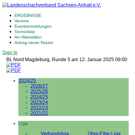
ERGEBNISSE
Vereine
Eventanmeldungen
Terminliste
An-/Abmelden
Antrag neuer Nutzer
Sign In
BL Nord Magdeburg, Runde 5 am 12. Januar 2025 09:00
2024/25
2026/27
2025/26
2024/25
2023/24
2022/23
2021/22
Liga
Verbandsliga
Ohre-Elbe-Liga