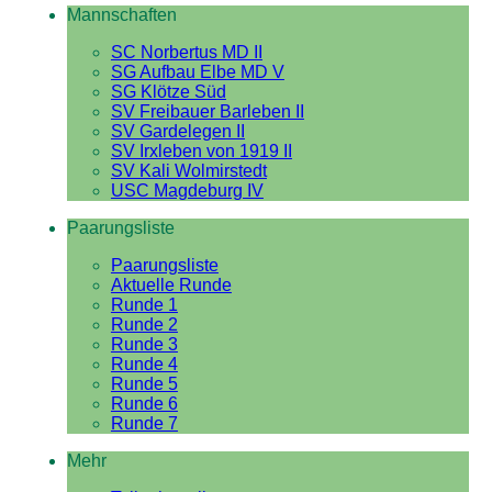
Mannschaften
SC Norbertus MD II
SG Aufbau Elbe MD V
SG Klötze Süd
SV Freibauer Barleben II
SV Gardelegen II
SV Irxleben von 1919 II
SV Kali Wolmirstedt
USC Magdeburg IV
Paarungsliste
Paarungsliste
Aktuelle Runde
Runde 1
Runde 2
Runde 3
Runde 4
Runde 5
Runde 6
Runde 7
Mehr