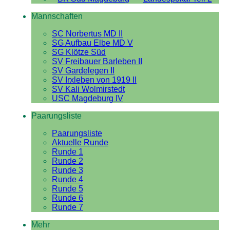
Mannschaften
SC Norbertus MD II
SG Aufbau Elbe MD V
SG Klötze Süd
SV Freibauer Barleben II
SV Gardelegen II
SV Irxleben von 1919 II
SV Kali Wolmirstedt
USC Magdeburg IV
Paarungsliste
Paarungsliste
Aktuelle Runde
Runde 1
Runde 2
Runde 3
Runde 4
Runde 5
Runde 6
Runde 7
Mehr