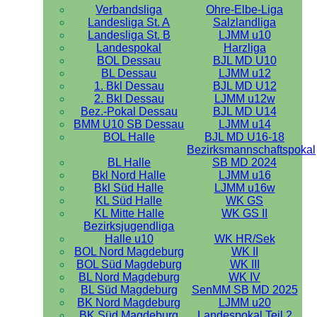
Verbandsliga
Ohre-Elbe-Liga
Landesliga St. A
Salzlandliga
Landesliga St. B
LJMM u10
Landespokal
Harzliga
BOL Dessau
BJL MD U10
BL Dessau
LJMM u12
1. Bkl Dessau
BJL MD U12
2. Bkl Dessau
LJMM u12w
Bez.-Pokal Dessau
BJL MD U14
BMM U10 SB Dessau
LJMM u14
BOL Halle
BJL MD U16-18
Bezirksmannschaftspokal
BL Halle
SB MD 2024
Bkl Nord Halle
LJMM u16
Bkl Süd Halle
LJMM u16w
KL Süd Halle
WK GS
KL Mitte Halle
WK GS II
Bezirksjugendliga
Halle u10
WK HR/Sek
BOL Nord Magdeburg
WK II
BOL Süd Magdeburg
WK III
BL Nord Magdeburg
WK IV
BL Süd Magdeburg
SenMM SB MD 2025
BK Nord Magdeburg
LJMM u20
BK Süd Magdeburg
Landespokal Teil 2