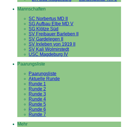
Mannschaften
SC Norbertus MD II
SG Aufbau Elbe MD V
SG Klötze Süd
SV Freibauer Barleben II
SV Gardelegen II
SV Irxleben von 1919 II
SV Kali Wolmirstedt
USC Magdeburg IV
Paarungsliste
Paarungsliste
Aktuelle Runde
Runde 1
Runde 2
Runde 3
Runde 4
Runde 5
Runde 6
Runde 7
Mehr