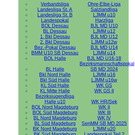
Verbandsliga
Ohre-Elbe-Liga
Landesliga St. A
Salzlandliga
Landesliga St. B
LJMM u10
Landespokal
Harzliga
BOL Dessau
BJL MD U10
BL Dessau
LJMM u12
1. Bkl Dessau
BJL MD U12
2. Bkl Dessau
LJMM u12w
Bez.-Pokal Dessau
BJL MD U14
BMM U10 SB Dessau
LJMM u14
BOL Halle
BJL MD U16-18
Bezirksmannschaftspokal
BL Halle
SB MD 2024
Bkl Nord Halle
LJMM u16
Bkl Süd Halle
LJMM u16w
KL Süd Halle
WK GS
KL Mitte Halle
WK GS II
Bezirksjugendliga
Halle u10
WK HR/Sek
BOL Nord Magdeburg
WK II
BOL Süd Magdeburg
WK III
BL Nord Magdeburg
WK IV
BL Süd Magdeburg
SenMM SB MD 2025
BK Nord Magdeburg
LJMM u20
BK Süd Magdeburg
Landespokal Teil 2